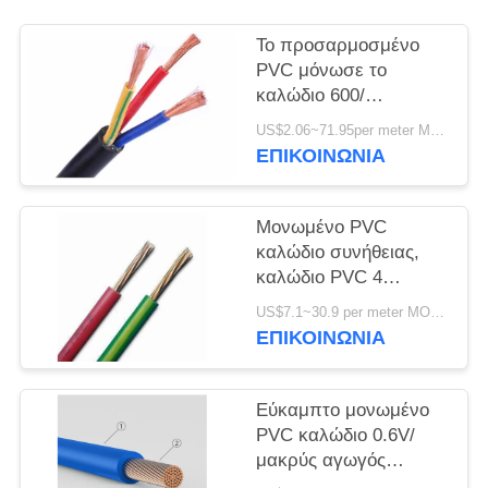
ΠΟΛΙΤΙΚΉ
ΑΠΟΡΡΉΤΟΥ
Το προσαρμοσμένο
PVC μόνωσε το
καλώδιο 600/
εκτιμημένη 1000V
US$2.06~71.95per meter MOQ:1000 μετρητής
τάση με το μισό
ΕΠΙΚΟΙΝΩΝΙΑ
πυρήνα τρία
Μονωμένο PVC
καλώδιο συνήθειας,
καλώδιο PVC 4
πυρήνων για τις
US$7.1~30.9 per meter MOQ:2000meter
γραμμές ISO διανομής
ΕΠΙΚΟΙΝΩΝΙΑ
δύναμης εγκεκριμένες
Εύκαμπτο μονωμένο
PVC καλώδιο 0.6V/
μακρύς αγωγός
αργιλίου διάρκειας