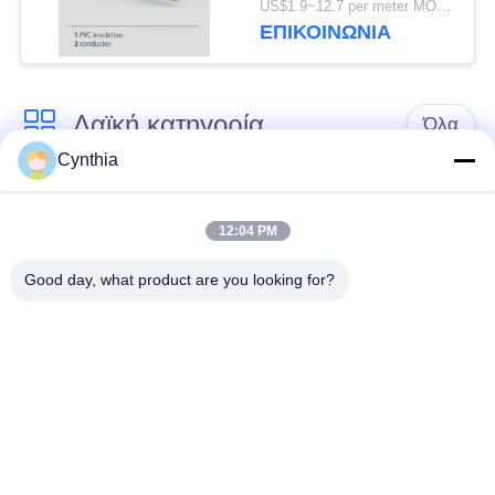
US$1.9~12.7 per meter MOQ:500meter
ζωής 1KV
ΕΠΙΚΟΙΝΩΝΙΑ
Λαϊκή κατηγορία
Όλα
Cynthia
Xlpe με μόνωση
Μόνωση από PVC
καλώδιο
καλωδίου
12:04 PM
Good day, what product are you looking for?
μεταλλικά μονωμένα
θωρακισμένο
καλώδια
ηλεκτρικό καλώδιο
Multicore καλώδιο
ενιαίο καλώδιο
ελέγχου
πυρήνων
χαμηλός καπνός
Προστατευμένο