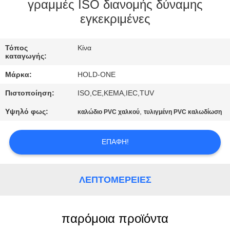
γραμμές ISO διανομής δύναμης
ΠΟΙΟΤΙΚΌΣ
εγκεκριμένες
ΈΛΕΓΧΟΣ
Τόπος
Κίνα
καταγωγής:
ΜΑΣ
Μάρκα:
HOLD-ONE
ΕΛΆΤΕ
Πιστοποίηση:
ISO,CE,KEMA,IEC,TUV
ΣΕ
Υψηλό φως:
,
καλώδιο PVC χαλκού
τυλιγμένη PVC καλωδίωση
ΕΠΑΦΉ
ΜΕ
ΕΠΑΦΉ!
ΕΙΔΉΣΕΙΣ
ΛΕΠΤΟΜΈΡΕΙΕΣ
SITEMAP
παρόμοια προϊόντα