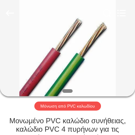
Qingdao
Yilan
Cable
Co.,
Ltd..
All
Rights
Reserved.
ΣΠΊΤΙ
ΠΡΟΪΌΝΤΑ
ΒΊΝΤΕΟ
ΠΕΡΊΠΟΥ
ΕΜΕΊΣ
Μόνωση από PVC καλωδίου
ΓΎΡΟΣ
Μονωμένο PVC καλώδιο συνήθειας,
ΕΡΓΟΣΤΑΣΊΩΝ
καλώδιο PVC 4 πυρήνων για τις