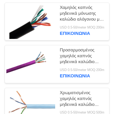
ΠΟΛΙΤΙΚΉ
Χαμηλός καπνός
ΑΠΟΡΡΉΤΟΥ
μηδενικά μόνωσης
καλώδιο αλόγονου με
τον πολυ αγωγό $cu
USD 0.5-50/meter MOQ:200m
πυρήνων
ΕΠΙΚΟΙΝΩΝΙΑ
Προσαρμοσμένος
χαμηλός καπνός
μηδενικά καλώδιο
1.5mm2 χρώματος
USD 0.5-50/meter MOQ:200m
αλόγονου - προστασία
ΕΠΙΚΟΙΝΩΝΙΑ
του περιβάλλοντος
800mm2
Χρωματισμένος
χαμηλός καπνός
μηδενικά καλώδιο
αλόγονου Multicore για
USD 0.5-50/meter MOQ:500m