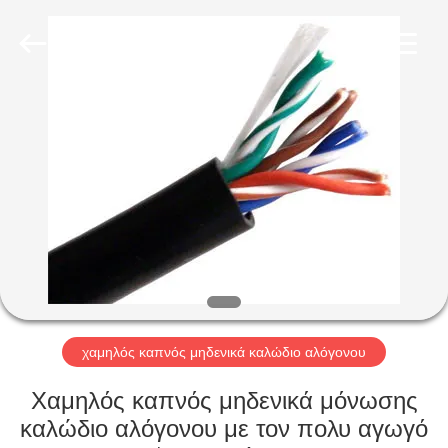
Qingdao
Yilan
Cable
Co.,
Ltd..
All
Rights
Reserved.
ΣΠΊΤΙ
ΠΡΟΪΌΝΤΑ
ΒΊΝΤΕΟ
ΠΕΡΊΠΟΥ
ΕΜΕΊΣ
χαμηλός καπνός μηδενικά καλώδιο αλόγονου
ΓΎΡΟΣ
Χαμηλός καπνός μηδενικά μόνωσης
ΕΡΓΟΣΤΑΣΊΩΝ
καλώδιο αλόγονου με τον πολυ αγωγό