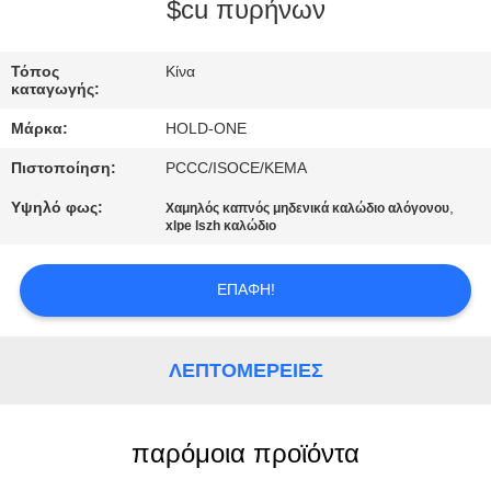
$cu πυρήνων
ΠΟΙΟΤΙΚΌΣ
ΈΛΕΓΧΟΣ
Τόπος
Κίνα
καταγωγής:
Μάρκα:
HOLD-ONE
ΜΑΣ
Πιστοποίηση:
PCCC/ISOCE/KEMA
ΕΛΆΤΕ
Υψηλό φως:
,
Χαμηλός καπνός μηδενικά καλώδιο αλόγονου
ΣΕ
xlpe lszh καλώδιο
ΕΠΑΦΉ
ΜΕ
ΕΠΑΦΉ!
ΕΙΔΉΣΕΙΣ
ΛΕΠΤΟΜΈΡΕΙΕΣ
SITEMAP
παρόμοια προϊόντα