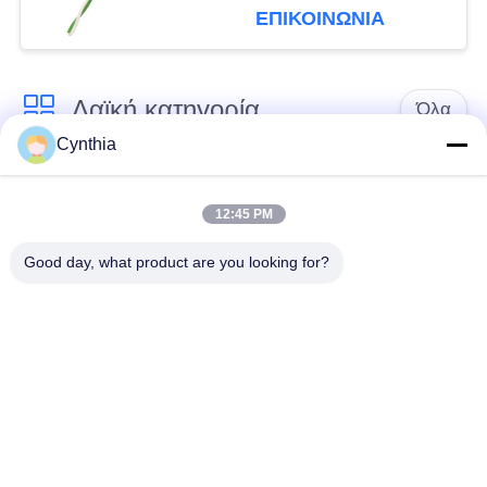
τα κτήρια νοσοκομείων
ΕΠΙΚΟΙΝΩΝΙΑ
Λαϊκή κατηγορία
Όλα
Cynthia
Xlpe με μόνωση
Μόνωση από PVC
καλώδιο
καλωδίου
12:45 PM
Good day, what product are you looking for?
μεταλλικά μονωμένα
θωρακισμένο
καλώδια
ηλεκτρικό καλώδιο
Multicore καλώδιο
ενιαίο καλώδιο
ελέγχου
πυρήνων
χαμηλός καπνός
Προστατευμένο
μηδενικά καλώδιο