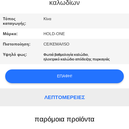
καλωδίων
ΠΟΙΟΤΙΚΌΣ
ΈΛΕΓΧΟΣ
Τόπος
Κίνα
καταγωγής:
Μάρκα:
HOLD-ONE
ΜΑΣ
Πιστοποίηση:
CE/KEMA/ISO
ΕΛΆΤΕ
Υψηλό φως:
,
Φωτιά βαθμολογία καλώδιο
ΣΕ
ηλεκτρικό καλώδιο απόδειξης πυρκαγιάς
ΕΠΑΦΉ
ΜΕ
ΕΠΑΦΉ!
ΕΙΔΉΣΕΙΣ
ΛΕΠΤΟΜΈΡΕΙΕΣ
SITEMAP
παρόμοια προϊόντα