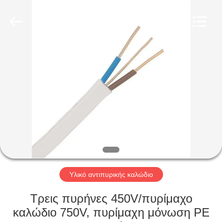
Qingdao
Yilan
Cable
Co.,
Ltd..
All
Rights
Reserved.
ΣΠΊΤΙ
ΠΡΟΪΌΝΤΑ
ΒΊΝΤΕΟ
ΠΕΡΊΠΟΥ
ΕΜΕΊΣ
Υλικό αντιπυρικής καλώδιο
ΓΎΡΟΣ
Τρεις πυρήνες 450V/πυρίμαχο
ΕΡΓΟΣΤΑΣΊΩΝ
καλώδιο 750V, πυρίμαχη μόνωση PE