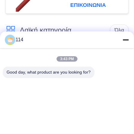
ΕΠΙΚΟΙΝΩΝΙΑ
Λαϊκή κατηγορία
Όλα
114
Xlpe με μόνωση
Μόνωση από PVC
καλώδιο
καλωδίου
3:43 PM
Good day, what product are you looking for?
μεταλλικά μονωμένα
θωρακισμένο
καλώδια
ηλεκτρικό καλώδιο
Multicore καλώδιο
ενιαίο καλώδιο
ελέγχου
πυρήνων
χαμηλός καπνός
Προστατευμένο
μηδενικά καλώδιο