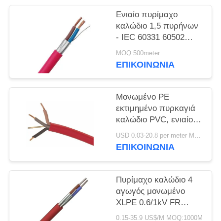
ΠΟΛΙΤΙΚΉ
Ενιαίο πυρίμαχο
ΑΠΟΡΡΉΤΟΥ
καλώδιο 1,5 πυρήνων
- IEC 60331 60502
800sqmm 0,6/1kv
MOQ:500meter
ΕΠΙΚΟΙΝΩΝΙΑ
Μονωμένο PE
εκτιμημένο πυρκαγιά
καλώδιο PVC, ενιαίος
πυρήνας IEC60332
USD 0.03-20.8 per meter MOQ:5000M
ηλεκτρικών καλωδίων
ΕΠΙΚΟΙΝΩΝΙΑ
απόδειξης πυρκαγιάς
Πυρίμαχο καλώδιο 4
αγωγός μονωμένο
XLPE 0.6/1kV FR
χαλκού πυρήνων
0.15-35.9 US$/M MOQ:1000M