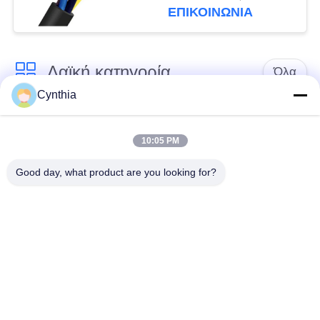
ΕΠΙΚΟΙΝΩΝΙΑ
Λαϊκή κατηγορία
Όλα
Cynthia
Xlpe με μόνωση
Μόνωση από PVC
καλώδιο
καλωδίου
10:05 PM
Good day, what product are you looking for?
μεταλλικά μονωμένα
θωρακισμένο
καλώδια
ηλεκτρικό καλώδιο
Multicore καλώδιο
ενιαίο καλώδιο
ελέγχου
πυρήνων
χαμηλός καπνός
Προστατευμένο
μηδενικά καλώδιο