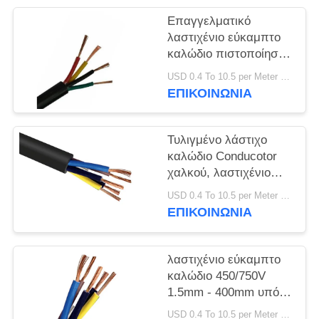
ΠΟΛΙΤΙΚΉ
Επαγγελματικό
ΑΠΟΡΡΉΤΟΥ
λαστιχένιο εύκαμπτο
καλώδιο πιστοποίηση
CE KEMA 300/500 Β
USD 0.4 To 10.5 per Meter MOQ:1000M
ΕΠΙΚΟΙΝΩΝΙΑ
Τυλιγμένο λάστιχο
καλώδιο Conducotor
χαλκού, λαστιχένιο
ηλεκτρικό καλώδιο
USD 0.4 To 10.5 per Meter MOQ:1000M
300/300V
ΕΠΙΚΟΙΝΩΝΙΑ
λαστιχένιο εύκαμπτο
καλώδιο 450/750V
1.5mm - 400mm υπό
τους δυσμενείς όρους
USD 0.4 To 10.5 per Meter MOQ:1000M