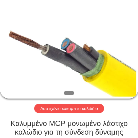
Qingdao
Yilan
Cable
Co.,
Ltd..
All
Rights
Reserved.
ΣΠΊΤΙ
ΠΡΟΪΌΝΤΑ
ΒΊΝΤΕΟ
ΠΕΡΊΠΟΥ
ΕΜΕΊΣ
Λαστιχένιο εύκαμπτο καλώδιο
ΓΎΡΟΣ
Καλυμμένο MCP μονωμένο λάστιχο
ΕΡΓΟΣΤΑΣΊΩΝ
καλώδιο για τη σύνδεση δύναμης