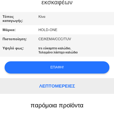
εκσκαφέων
ΠΟΙΟΤΙΚΌΣ
ΈΛΕΓΧΟΣ
Τόπος
Κίνα
καταγωγής:
Μάρκα:
HOLD-ONE
ΜΑΣ
Πιστοποίηση:
CE/KEMA/CCC/TUV
ΕΛΆΤΕ
Υψηλό φως:
,
trs εύκαμπτο καλώδιο
ΣΕ
Τυλιγμένο λάστιχο καλώδιο
ΕΠΑΦΉ
ΜΕ
ΕΠΑΦΉ!
ΕΙΔΉΣΕΙΣ
ΛΕΠΤΟΜΈΡΕΙΕΣ
SITEMAP
παρόμοια προϊόντα