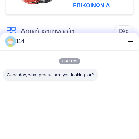
ζωής αλόγονου
ΕΠΙΚΟΙΝΩΝΙΑ
Λαϊκή κατηγορία
Όλα
114
Xlpe με μόνωση
Μόνωση από PVC
καλώδιο
καλωδίου
8:47 PM
Good day, what product are you looking for?
μεταλλικά μονωμένα
θωρακισμένο
καλώδια
ηλεκτρικό καλώδιο
Multicore καλώδιο
ενιαίο καλώδιο
ελέγχου
πυρήνων
χαμηλός καπνός
Προστατευμένο
μηδενικά καλώδιο