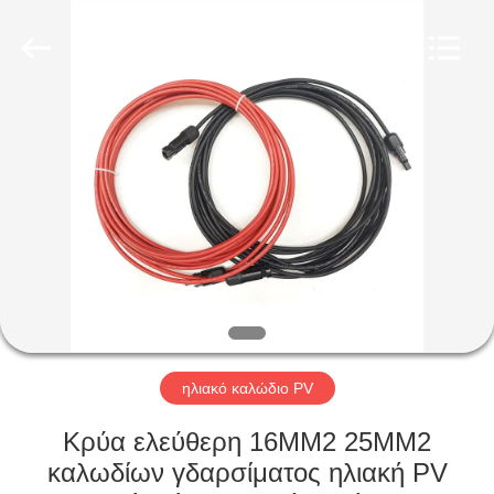
Qingdao
Yilan
Cable
Co.,
Ltd..
All
Rights
Reserved.
ΣΠΊΤΙ
ΠΡΟΪΌΝΤΑ
ΒΊΝΤΕΟ
ΠΕΡΊΠΟΥ
ΕΜΕΊΣ
ηλιακό καλώδιο PV
ΓΎΡΟΣ
Κρύα ελεύθερη 16MM2 25MM2
ΕΡΓΟΣΤΑΣΊΩΝ
καλωδίων γδαρσίματος ηλιακή PV