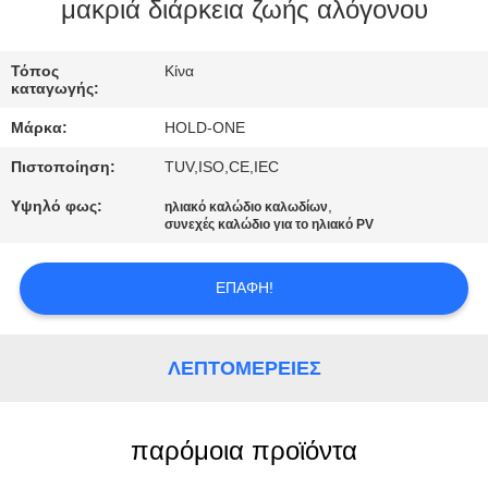
μακριά διάρκεια ζωής αλόγονου
ΠΟΙΟΤΙΚΌΣ
ΈΛΕΓΧΟΣ
Τόπος
Κίνα
καταγωγής:
Μάρκα:
HOLD-ONE
ΜΑΣ
Πιστοποίηση:
TUV,ISO,CE,IEC
ΕΛΆΤΕ
Υψηλό φως:
,
ηλιακό καλώδιο καλωδίων
ΣΕ
συνεχές καλώδιο για το ηλιακό PV
ΕΠΑΦΉ
ΜΕ
ΕΠΑΦΉ!
ΕΙΔΉΣΕΙΣ
ΛΕΠΤΟΜΈΡΕΙΕΣ
SITEMAP
παρόμοια προϊόντα