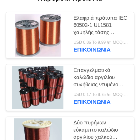
ΠΟΛΙΤΙΚΉ
ΑΠΟΡΡΉΤΟΥ
Ελαφριά πρότυπα IEC
60502-1 UL1581
χαμηλής τάσης
καλωδίων αργιλίου
USD 0.86 To 9.99 /m MOQ:500m
χαλκού ντυμένα
ΕΠΙΚΟΙΝΩΝΙΑ
Επαγγελματικό
καλώδιο αργιλίου
συνήθειας ντυμένο
χαλκός, καλυμμένο
USD 0.17 To 8.75 /m MOQ:500m
χαλκός καλώδιο
ΕΠΙΚΟΙΝΩΝΙΑ
αργιλίου
Δύο πυρήνων
εύκαμπτο καλώδιο
αργιλίου χαλκού