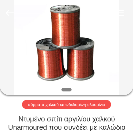
Qingdao
Yilan
Cable
Co.,
Ltd..
All
Rights
Reserved.
ΣΠΊΤΙ
ΠΡΟΪΌΝΤΑ
ΒΊΝΤΕΟ
ΠΕΡΊΠΟΥ
ΕΜΕΊΣ
σύρματα χαλκού επενδεδυμένη αλουμίνιο
ΓΎΡΟΣ
Ντυμένο σπίτι αργιλίου χαλκού
ΕΡΓΟΣΤΑΣΊΩΝ
Unarmoured που συνδέει με καλώδιο