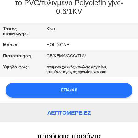
το PVC/τυλιγμένο Polyolefin yjvc-
ΠΟΙΟΤΙΚΌΣ
0.6/1KV
ΈΛΕΓΧΟΣ
Τόπος
Κίνα
καταγωγής:
ΜΑΣ
Μάρκα:
HOLD-ONE
ΕΛΆΤΕ
Πιστοποίηση:
CE/KEMA/CCC/TUV
ΣΕ
Υψηλό φως:
,
Ντυμένο χαλκός καλώδιο αργιλίου
ΕΠΑΦΉ
ντυμένος αγωγός αργιλίου χαλκού
ΜΕ
ΕΠΑΦΉ!
ΕΙΔΉΣΕΙΣ
ΛΕΠΤΟΜΈΡΕΙΕΣ
SITEMAP
παρόμοια προϊόντα