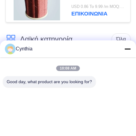
ντυμένο για το
USD 0.86 To 9.99 /m MOQ:500m
ηλεκτρικό σύστημα
ΕΠΙΚΟΙΝΩΝΙΑ
διανομής
Λαϊκή κατηγορία
Όλα
Cynthia
Xlpe με μόνωση
Μόνωση από PVC
καλώδιο
καλωδίου
10:08 AM
Good day, what product are you looking for?
μεταλλικά μονωμένα
θωρακισμένο
καλώδια
ηλεκτρικό καλώδιο
Multicore καλώδιο
ενιαίο καλώδιο
ελέγχου
πυρήνων
χαμηλός καπνός