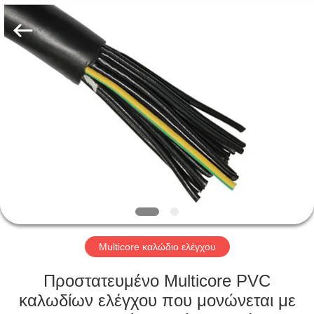
Qingdao
Yilan
Cable
Co.,
Ltd..
All
Rights
Reserved.
ΣΠΊΤΙ
ΠΡΟΪΌΝΤΑ
ΒΊΝΤΕΟ
ΠΕΡΊΠΟΥ
ΕΜΕΊΣ
Multicore καλώδιο ελέγχου
ΓΎΡΟΣ
Προστατευμένο Multicore PVC
ΕΡΓΟΣΤΑΣΊΩΝ
καλωδίων ελέγχου που μονώνεται με