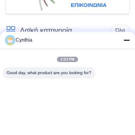
πολυ πυρήνες
ΕΠΙΚΟΙΝΩΝΙΑ
καλωδίων
Λαϊκή κατηγορία
Όλα
Cynthia
Xlpe με μόνωση
Μόνωση από PVC
καλώδιο
καλωδίου
2:53 PM
Good day, what product are you looking for?
μεταλλικά μονωμένα
θωρακισμένο
καλώδια
ηλεκτρικό καλώδιο
Multicore καλώδιο
ενιαίο καλώδιο
ελέγχου
πυρήνων
χαμηλός καπνός
Προστατευμένο
μηδενικά καλώδιο