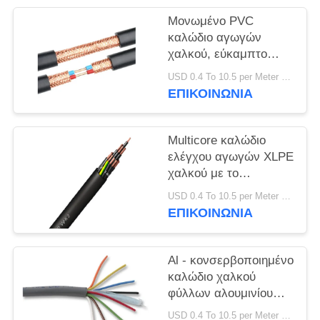
ΠΟΛΙΤΙΚΉ
Μονωμένο PVC
ΑΠΟΡΡΉΤΟΥ
καλώδιο αγωγών
χαλκού, εύκαμπτο
καλώδιο ελέγχου με τη
USD 0.4 To 10.5 per Meter MOQ:1000M
θήκη PVC
ΕΠΙΚΟΙΝΩΝΙΑ
Multicore καλώδιο
ελέγχου αγωγών XLPE
χαλκού με το
CE/KEMA θηκών PVC
USD 0.4 To 10.5 per Meter MOQ:1000M
ΕΠΙΚΟΙΝΩΝΙΑ
Al - κονσερβοποιημένο
καλώδιο χαλκού
φύλλων αλουμινίου
οθόνη, τυλιγμένοι PVC
USD 0.4 To 10.5 per Meter MOQ:1000M