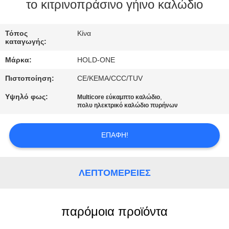
το κιτρινοπράσινο γήινο καλώδιο
ΠΟΙΟΤΙΚΌΣ
ΈΛΕΓΧΟΣ
Τόπος
Κίνα
καταγωγής:
Μάρκα:
HOLD-ONE
ΜΑΣ
Πιστοποίηση:
CE/KEMA/CCC/TUV
ΕΛΆΤΕ
Υψηλό φως:
,
Multicore εύκαμπτο καλώδιο
ΣΕ
πολυ ηλεκτρικό καλώδιο πυρήνων
ΕΠΑΦΉ
ΜΕ
ΕΠΑΦΉ!
ΕΙΔΉΣΕΙΣ
ΛΕΠΤΟΜΈΡΕΙΕΣ
SITEMAP
παρόμοια προϊόντα