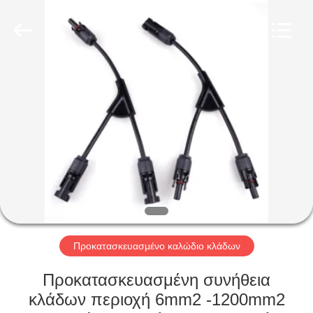
Qingdao
Yilan
Cable
Co.,
Ltd..
All
Rights
Reserved.
ΣΠΊΤΙ
ΠΡΟΪΌΝΤΑ
ΒΊΝΤΕΟ
ΠΕΡΊΠΟΥ
ΕΜΕΊΣ
Προκατασκευασμένο καλώδιο κλάδων
ΓΎΡΟΣ
Προκατασκευασμένη συνήθεια
ΕΡΓΟΣΤΑΣΊΩΝ
κλάδων περιοχή 6mm2 -1200mm2