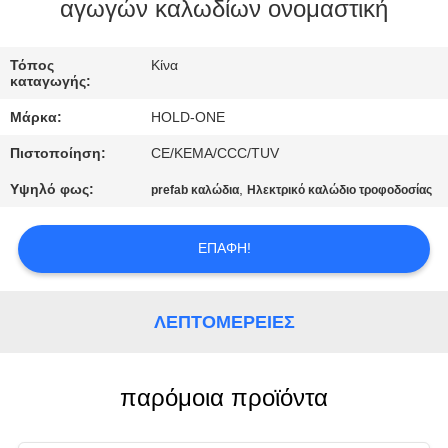
αγωγών καλωδίων ονομαστική
ΠΟΙΟΤΙΚΌΣ
ΈΛΕΓΧΟΣ
Τόπος
Κίνα
καταγωγής:
Μάρκα:
HOLD-ONE
ΜΑΣ
Πιστοποίηση:
CE/KEMA/CCC/TUV
ΕΛΆΤΕ
Υψηλό φως:
,
prefab καλώδια
Ηλεκτρικό καλώδιο τροφοδοσίας
ΣΕ
ΕΠΑΦΉ
ΕΠΑΦΉ!
ΜΕ
ΛΕΠΤΟΜΈΡΕΙΕΣ
ΕΙΔΉΣΕΙΣ
SITEMAP
παρόμοια προϊόντα