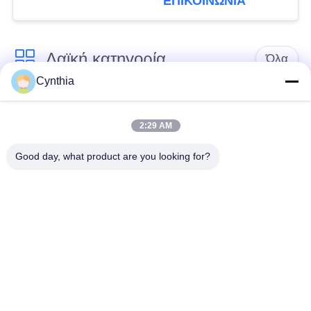
ΕΠΙΚΟΙΝΩΝΙΑ
μαύρο σακάκι
Λαϊκή κατηγορία
Όλα
Cynthia
Xlpe με μόνωση
Μόνωση από PVC
καλώδιο
καλωδίου
2:29 AM
Good day, what product are you looking for?
μεταλλικά μονωμένα
θωρακισμένο
καλώδια
ηλεκτρικό καλώδιο
Multicore καλώδιο
ενιαίο καλώδιο
ελέγχου
πυρήνων
χαμηλός καπνός
Προστατευμένο
μηδενικά καλώδιο
καλώδιο οργάνων
αλόγονου