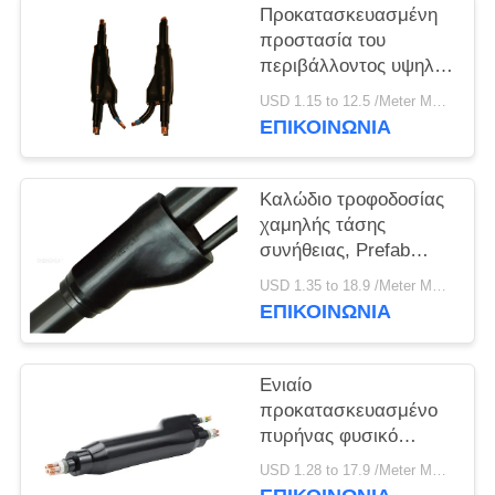
ΠΟΛΙΤΙΚΉ
Προκατασκευασμένη
ΑΠΟΡΡΉΤΟΥ
προστασία του
περιβάλλοντος υψηλής
επίδοσης καλωδίων
USD 1.15 to 12.5 /Meter MOQ:500m
κλάδων αγορών
ΕΠΙΚΟΙΝΩΝΙΑ
λεωφόρος
Καλώδιο τροφοδοσίας
χαμηλής τάσης
συνήθειας, Prefab
καλώδια 3.5KV/τάσεις
USD 1.35 to 18.9 /Meter MOQ:500m
δοκιμής 5min
ΕΠΙΚΟΙΝΩΝΙΑ
Ενιαίο
προκατασκευασμένο
πυρήνας φυσικό
σακάκι καλωδίων
USD 1.28 to 17.9 /Meter MOQ:500m
κλάδων με το φυσικό