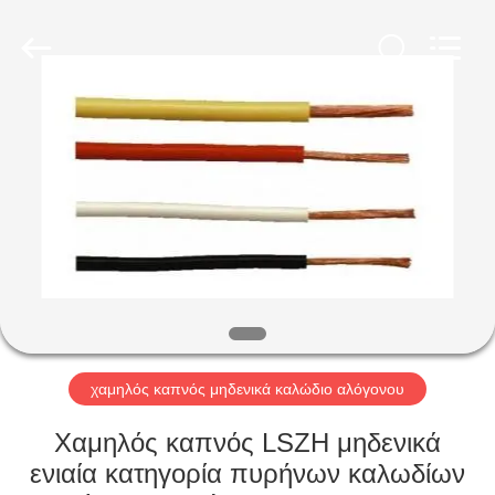
Qingdao
Yilan
Cable
Co.,
Ltd..
All
Rights
Reserved.
ΣΠΊΤΙ
ΠΡΟΪΌΝΤΑ
ΒΊΝΤΕΟ
ΠΕΡΊΠΟΥ
ΕΜΕΊΣ
χαμηλός καπνός μηδενικά καλώδιο αλόγονου
ΓΎΡΟΣ
Χαμηλός καπνός LSZH μηδενικά
ΕΡΓΟΣΤΑΣΊΩΝ
ενιαία κατηγορία πυρήνων καλωδίων