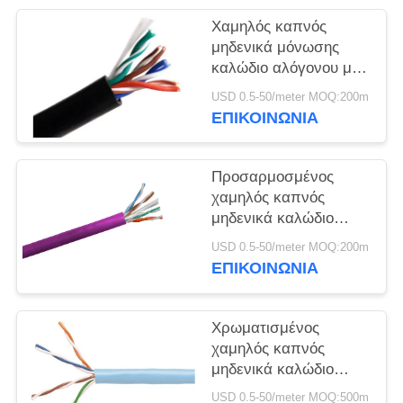
ΠΟΛΙΤΙΚΉ
Χαμηλός καπνός
ΑΠΟΡΡΉΤΟΥ
μηδενικά μόνωσης
καλώδιο αλόγονου με
τον πολυ αγωγό $cu
USD 0.5-50/meter MOQ:200m
πυρήνων
ΕΠΙΚΟΙΝΩΝΙΑ
Προσαρμοσμένος
χαμηλός καπνός
μηδενικά καλώδιο
1.5mm2 χρώματος
USD 0.5-50/meter MOQ:200m
αλόγονου - προστασία
ΕΠΙΚΟΙΝΩΝΙΑ
του περιβάλλοντος
800mm2
Χρωματισμένος
χαμηλός καπνός
μηδενικά καλώδιο
αλόγονου Multicore για
USD 0.5-50/meter MOQ:500m