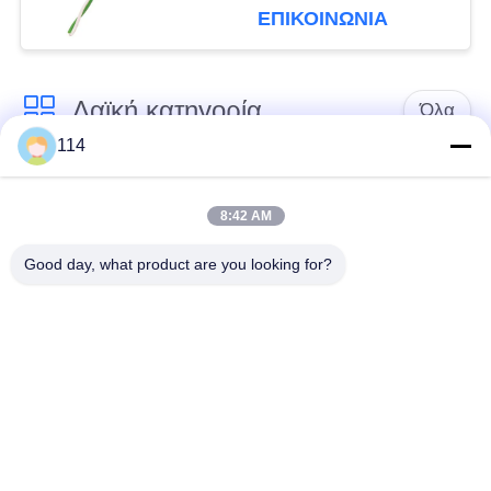
τα κτήρια νοσοκομείων
ΕΠΙΚΟΙΝΩΝΙΑ
Λαϊκή κατηγορία
Όλα
114
Xlpe με μόνωση
Μόνωση από PVC
καλώδιο
καλωδίου
8:42 AM
Good day, what product are you looking for?
μεταλλικά μονωμένα
θωρακισμένο
καλώδια
ηλεκτρικό καλώδιο
Multicore καλώδιο
ενιαίο καλώδιο
ελέγχου
πυρήνων
χαμηλός καπνός
Προστατευμένο
μηδενικά καλώδιο