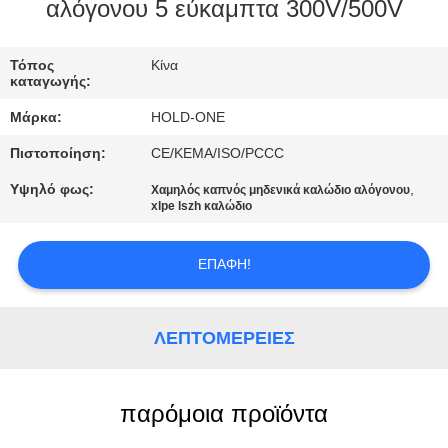
αλόγονου 5 εύκαμπτα 300V/500V
ΠΟΙΟΤΙΚΌΣ
ΈΛΕΓΧΟΣ
Τόπος
Κίνα
καταγωγής:
Μάρκα:
HOLD-ONE
ΜΑΣ
Πιστοποίηση:
CE/KEMA/ISO/PCCC
ΕΛΆΤΕ
Υψηλό φως:
,
Χαμηλός καπνός μηδενικά καλώδιο αλόγονου
ΣΕ
xlpe lszh καλώδιο
ΕΠΑΦΉ
ΜΕ
ΕΠΑΦΉ!
ΕΙΔΉΣΕΙΣ
ΛΕΠΤΟΜΈΡΕΙΕΣ
SITEMAP
παρόμοια προϊόντα