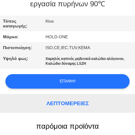
εργασία πυρήνων 90℃
ΠΟΙΟΤΙΚΌΣ
ΈΛΕΓΧΟΣ
Τόπος
Κίνα
καταγωγής:
Μάρκα:
HOLD-ONE
ΜΑΣ
Πιστοποίηση:
ISO,CE,IEC,TUV,KEMA
ΕΛΆΤΕ
ΣΕ
Υψηλό φως:
,
Χαμηλός καπνός μηδενικά καλώδιο αλόγονου
Καλώδιο δύναμης LSZH
ΕΠΑΦΉ
ΜΕ
ΕΠΑΦΉ!
ΕΙΔΉΣΕΙΣ
ΛΕΠΤΟΜΈΡΕΙΕΣ
SITEMAP
παρόμοια προϊόντα