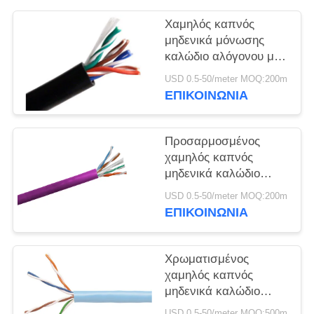
ΠΟΛΙΤΙΚΉ
ΑΠΟΡΡΉΤΟΥ
Χαμηλός καπνός
μηδενικά μόνωσης
καλώδιο αλόγονου με
τον πολυ αγωγό $cu
USD 0.5-50/meter MOQ:200m
πυρήνων
ΕΠΙΚΟΙΝΩΝΙΑ
Προσαρμοσμένος
χαμηλός καπνός
μηδενικά καλώδιο
1.5mm2 χρώματος
USD 0.5-50/meter MOQ:200m
αλόγονου - προστασία
ΕΠΙΚΟΙΝΩΝΙΑ
του περιβάλλοντος
800mm2
Χρωματισμένος
χαμηλός καπνός
μηδενικά καλώδιο
αλόγονου Multicore για
USD 0.5-50/meter MOQ:500m