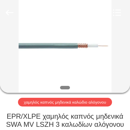
Qingdao
Yilan
Cable
Co.,
Ltd..
All
Rights
Reserved.
ΣΠΊΤΙ
ΠΡΟΪΌΝΤΑ
ΒΊΝΤΕΟ
ΠΕΡΊΠΟΥ
ΕΜΕΊΣ
χαμηλός καπνός μηδενικά καλώδιο αλόγονου
ΓΎΡΟΣ
EPR/XLPE χαμηλός καπνός μηδενικά
ΕΡΓΟΣΤΑΣΊΩΝ
SWA MV LSZH 3 καλωδίων αλόγονου