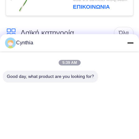
τα κτήρια νοσοκομείων
ΕΠΙΚΟΙΝΩΝΙΑ
Λαϊκή κατηγορία
Όλα
Cynthia
Xlpe με μόνωση
Μόνωση από PVC
καλώδιο
καλωδίου
5:39 AM
Good day, what product are you looking for?
μεταλλικά μονωμένα
θωρακισμένο
καλώδια
ηλεκτρικό καλώδιο
Multicore καλώδιο
ενιαίο καλώδιο
ελέγχου
πυρήνων
χαμηλός καπνός
Προστατευμένο
μηδενικά καλώδιο