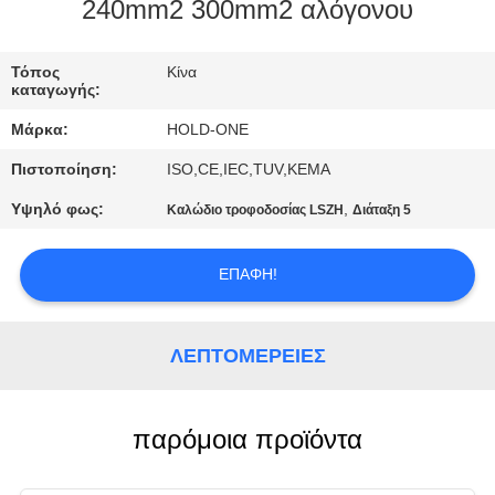
240mm2 300mm2 αλόγονου
ΠΟΙΟΤΙΚΌΣ
ΈΛΕΓΧΟΣ
Τόπος
Κίνα
καταγωγής:
Μάρκα:
HOLD-ONE
ΜΑΣ
Πιστοποίηση:
ISO,CE,IEC,TUV,KEMA
ΕΛΆΤΕ
Υψηλό φως:
,
Καλώδιο τροφοδοσίας LSZH
Διάταξη 5
ΣΕ
ΕΠΑΦΉ
ΕΠΑΦΉ!
ΜΕ
ΛΕΠΤΟΜΈΡΕΙΕΣ
ΕΙΔΉΣΕΙΣ
SITEMAP
παρόμοια προϊόντα