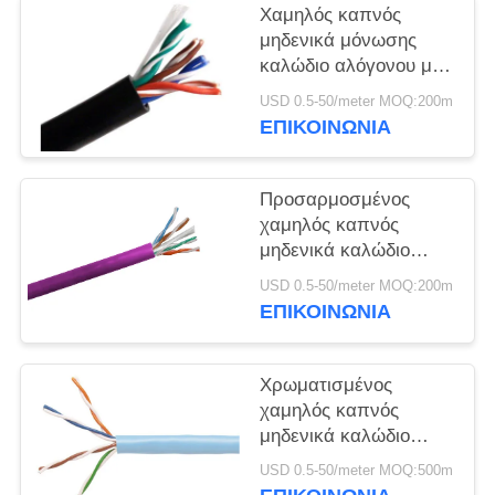
ΠΟΛΙΤΙΚΉ
Χαμηλός καπνός
ΑΠΟΡΡΉΤΟΥ
μηδενικά μόνωσης
καλώδιο αλόγονου με
τον πολυ αγωγό $cu
USD 0.5-50/meter MOQ:200m
πυρήνων
ΕΠΙΚΟΙΝΩΝΙΑ
Προσαρμοσμένος
χαμηλός καπνός
μηδενικά καλώδιο
1.5mm2 χρώματος
USD 0.5-50/meter MOQ:200m
αλόγονου - προστασία
ΕΠΙΚΟΙΝΩΝΙΑ
του περιβάλλοντος
800mm2
Χρωματισμένος
χαμηλός καπνός
μηδενικά καλώδιο
αλόγονου Multicore για
USD 0.5-50/meter MOQ:500m
τα κτήρια νοσοκομείων