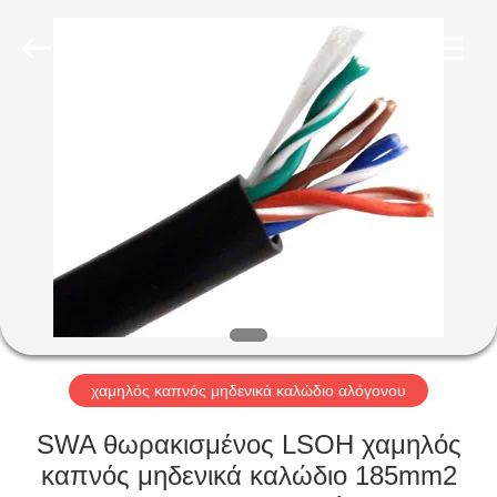
Qingdao
Yilan
Cable
Co.,
Ltd..
All
Rights
Reserved.
ΣΠΊΤΙ
ΠΡΟΪΌΝΤΑ
ΒΊΝΤΕΟ
ΠΕΡΊΠΟΥ
ΕΜΕΊΣ
χαμηλός καπνός μηδενικά καλώδιο αλόγονου
ΓΎΡΟΣ
SWA θωρακισμένος LSOH χαμηλός
ΕΡΓΟΣΤΑΣΊΩΝ
καπνός μηδενικά καλώδιο 185mm2