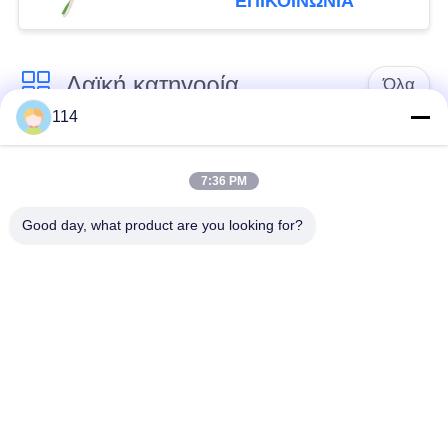
ΕΠΙΚΟΙΝΩΝΙΑ
Λαϊκή κατηγορία
Όλα
114
Xlpe με μόνωση
Μόνωση από PVC
καλώδιο
καλωδίου
7:36 PM
Good day, what product are you looking for?
μεταλλικά μονωμένα
θωρακισμένο
καλώδια
ηλεκτρικό καλώδιο
Multicore καλώδιο
ενιαίο καλώδιο
ελέγχου
πυρήνων
χαμηλός καπνός
Προστατευμένο
μηδενικά καλώδιο
καλώδιο οργάνων
αλόγονου