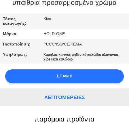
υπαίθρια προσαρμοσμένο χρώμα
ΠΟΙΟΤΙΚΌΣ
ΈΛΕΓΧΟΣ
Τόπος
Κίνα
καταγωγής:
Μάρκα:
HOLD-ONE
ΜΑΣ
Πιστοποίηση:
PCCC/ISO/CE/KEMA
ΕΛΆΤΕ
Υψηλό φως:
,
Χαμηλός καπνός μηδενικά καλώδιο αλόγονου
ΣΕ
xlpe lszh καλώδιο
ΕΠΑΦΉ
ΜΕ
ΕΠΑΦΉ!
ΕΙΔΉΣΕΙΣ
ΛΕΠΤΟΜΈΡΕΙΕΣ
SITEMAP
παρόμοια προϊόντα