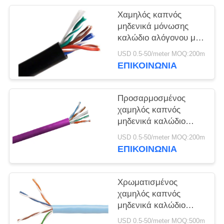
ΠΟΛΙΤΙΚΉ
Χαμηλός καπνός
ΑΠΟΡΡΉΤΟΥ
μηδενικά μόνωσης
καλώδιο αλόγονου με
τον πολυ αγωγό $cu
USD 0.5-50/meter MOQ:200m
πυρήνων
ΕΠΙΚΟΙΝΩΝΙΑ
Προσαρμοσμένος
χαμηλός καπνός
μηδενικά καλώδιο
1.5mm2 χρώματος
USD 0.5-50/meter MOQ:200m
αλόγονου - προστασία
ΕΠΙΚΟΙΝΩΝΙΑ
του περιβάλλοντος
800mm2
Χρωματισμένος
χαμηλός καπνός
μηδενικά καλώδιο
αλόγονου Multicore για
USD 0.5-50/meter MOQ:500m