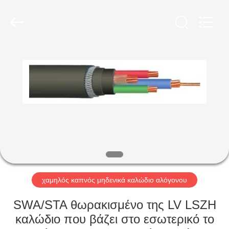
Qingdao
Yilan
Cable
Co.,
Ltd..
All
Rights
Reserved.
ΣΠΊΤΙ
ΠΡΟΪΌΝΤΑ
ΒΊΝΤΕΟ
ΠΕΡΊΠΟΥ
ΕΜΕΊΣ
χαμηλός καπνός μηδενικά καλώδιο αλόγονου
ΓΎΡΟΣ
SWA/STA θωρακισμένο της LV LSZH
ΕΡΓΟΣΤΑΣΊΩΝ
καλώδιο που βάζει στο εσωτερικό το