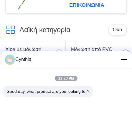
τα κτήρια νοσοκομείων
ΕΠΙΚΟΙΝΩΝΙΑ
Λαϊκή κατηγορία
Όλα
Xlpe με μόνωση
Μόνωση από PVC
καλώδιο
καλωδίου
Cynthia
μεταλλικά μονωμένα
θωρακισμένο
12:20 PM
καλώδια
ηλεκτρικό καλώδιο
Good day, what product are you looking for?
Multicore καλώδιο
ενιαίο καλώδιο
ελέγχου
πυρήνων
χαμηλός καπνός
Προστατευμένο
μηδενικά καλώδιο