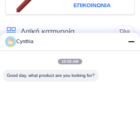
ΕΠΙΚΟΙΝΩΝΙΑ
Λαϊκή κατηγορία
Όλα
Cynthia
Xlpe με μόνωση
Μόνωση από PVC
καλώδιο
καλωδίου
10:58 AM
Good day, what product are you looking for?
μεταλλικά μονωμένα
θωρακισμένο
καλώδια
ηλεκτρικό καλώδιο
Multicore καλώδιο
ενιαίο καλώδιο
ελέγχου
πυρήνων
χαμηλός καπνός
Προστατευμένο
μηδενικά καλώδιο