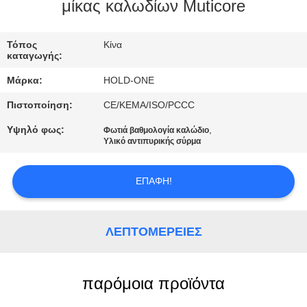
μίκας καλωδίων Muticore
ΠΟΙΟΤΙΚΌΣ
ΈΛΕΓΧΟΣ
Τόπος
Κίνα
καταγωγής:
Μάρκα:
HOLD-ONE
ΜΑΣ
Πιστοποίηση:
CE/KEMA/ISO/PCCC
ΕΛΆΤΕ
Υψηλό φως:
,
Φωτιά βαθμολογία καλώδιο
ΣΕ
Υλικό αντιπυρικής σύρμα
ΕΠΑΦΉ
ΜΕ
ΕΠΑΦΉ!
ΕΙΔΉΣΕΙΣ
ΛΕΠΤΟΜΈΡΕΙΕΣ
SITEMAP
παρόμοια προϊόντα