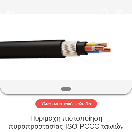
Qingdao
Yilan
Cable
Co.,
Ltd..
All
Rights
Reserved.
ΣΠΊΤΙ
ΠΡΟΪΌΝΤΑ
ΒΊΝΤΕΟ
ΠΕΡΊΠΟΥ
ΕΜΕΊΣ
Υλικό αντιπυρικής καλώδιο
ΓΎΡΟΣ
Πυρίμαχη πιστοποίηση
ΕΡΓΟΣΤΑΣΊΩΝ
πυροπροστασίας ISO PCCC ταινιών