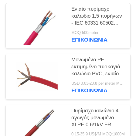
ΠΟΛΙΤΙΚΉ
Ενιαίο πυρίμαχο
ΑΠΟΡΡΉΤΟΥ
καλώδιο 1,5 πυρήνων
- IEC 60331 60502
800sqmm 0,6/1kv
MOQ:500meter
ΕΠΙΚΟΙΝΩΝΙΑ
Μονωμένο PE
εκτιμημένο πυρκαγιά
καλώδιο PVC, ενιαίος
πυρήνας IEC60332
USD 0.03-20.8 per meter MOQ:5000M
ηλεκτρικών καλωδίων
ΕΠΙΚΟΙΝΩΝΙΑ
απόδειξης πυρκαγιάς
Πυρίμαχο καλώδιο 4
αγωγός μονωμένο
XLPE 0.6/1kV FR
χαλκού πυρήνων
0.15-35.9 US$/M MOQ:1000M