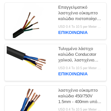
ΠΟΛΙΤΙΚΉ
Επαγγελματικό
ΑΠΟΡΡΉΤΟΥ
λαστιχένιο εύκαμπτο
καλώδιο πιστοποίηση
CE KEMA 300/500 Β
USD 0.4 To 10.5 per Meter MOQ:1000M
ΕΠΙΚΟΙΝΩΝΙΑ
Τυλιγμένο λάστιχο
καλώδιο Conducotor
χαλκού, λαστιχένιο
ηλεκτρικό καλώδιο
USD 0.4 To 10.5 per Meter MOQ:1000M
300/300V
ΕΠΙΚΟΙΝΩΝΙΑ
λαστιχένιο εύκαμπτο
καλώδιο 450/750V
1.5mm - 400mm υπό
τους δυσμενείς όρους
USD 0.4 To 10.5 per Meter MOQ:1000M