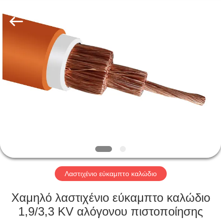
Qingdao
Yilan
Cable
Co.,
Ltd..
All
Rights
Reserved.
ΣΠΊΤΙ
ΠΡΟΪΌΝΤΑ
ΒΊΝΤΕΟ
ΠΕΡΊΠΟΥ
ΕΜΕΊΣ
Λαστιχένιο εύκαμπτο καλώδιο
ΓΎΡΟΣ
Χαμηλό λαστιχένιο εύκαμπτο καλώδιο
ΕΡΓΟΣΤΑΣΊΩΝ
1,9/3,3 KV αλόγονου πιστοποίησης