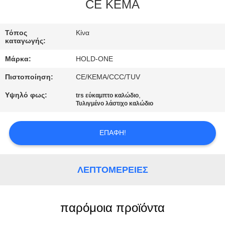
CE KEMA
ΠΟΙΟΤΙΚΌΣ
ΈΛΕΓΧΟΣ
Τόπος
Κίνα
καταγωγής:
Μάρκα:
HOLD-ONE
ΜΑΣ
Πιστοποίηση:
CE/KEMA/CCC/TUV
ΕΛΆΤΕ
Υψηλό φως:
,
trs εύκαμπτο καλώδιο
ΣΕ
Τυλιγμένο λάστιχο καλώδιο
ΕΠΑΦΉ
ΜΕ
ΕΠΑΦΉ!
ΕΙΔΉΣΕΙΣ
ΛΕΠΤΟΜΈΡΕΙΕΣ
SITEMAP
παρόμοια προϊόντα