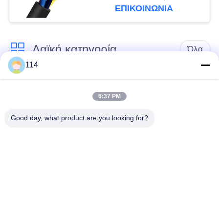
ΕΠΙΚΟΙΝΩΝΙΑ
Λαϊκή κατηγορία
Όλα
114
Xlpe με μόνωση
Μόνωση από PVC
καλώδιο
καλωδίου
6:37 PM
Good day, what product are you looking for?
μεταλλικά μονωμένα
θωρακισμένο
καλώδια
ηλεκτρικό καλώδιο
Multicore καλώδιο
ενιαίο καλώδιο
ελέγχου
πυρήνων
χαμηλός καπνός
Προστατευμένο
μηδενικά καλώδιο