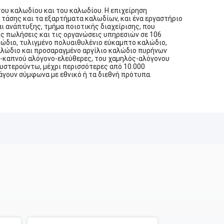
του καλωδίου και του καλωδίου. Η επιχείρηση
τάσης και τα εξαρτήματα καλωδίων, και ένα εργαστήριο
ι ανάπτυξης, τμήμα ποιοτικής διαχείρισης, που
ις πωλήσεις και τις οργανώσεις υπηρεσιών σε 106
αλώδιο, τυλιγμένο πολυαιθυλένιο εύκαμπτο καλώδιο,
αλώδιο και προσαραγμένο αργίλιο καλώδιο πυρήνων
ός-καπνού αλόγονο-ελεύθερες, του χαμηλός-αλόγονου
υστερούντω, μέχρι περισσότερες από 10.000
άγουν σύμφωνα με εθνικό ή τα διεθνή πρότυπα.