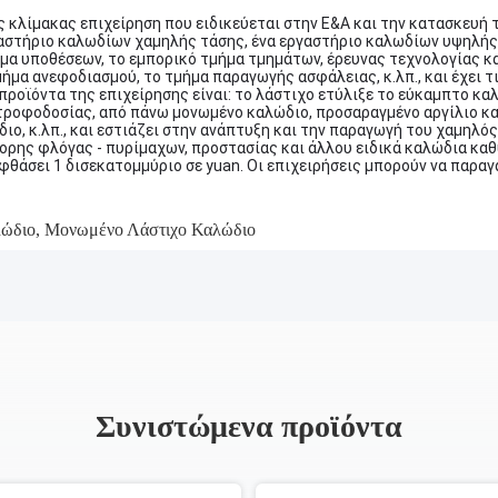
ης κλίμακας επιχείρηση που ειδικεύεται στην Ε&Α και την κατασκευή 
αστήριο καλωδίων χαμηλής τάσης, ένα εργαστήριο καλωδίων υψηλής 
μα υποθέσεων, το εμπορικό τμήμα τμημάτων, έρευνας τεχνολογίας κα
ήμα ανεφοδιασμού, το τμήμα παραγωγής ασφάλειας, κ.λπ., και έχει τ
 προϊόντα της επιχείρησης είναι: το λάστιχο ετύλιξε το εύκαμπτο κ
τροφοδοσίας, από πάνω μονωμένο καλώδιο, προσαραγμένο αργίλιο κ
ιο, κ.λπ., και εστιάζει στην ανάπτυξη και την παραγωγή του χαμηλ
ορης φλόγας - πυρίμαχων, προστασίας και άλλου ειδικά καλώδια καθ
θάσει 1 δισεκατομμύριο σε yuan. Οι επιχειρήσεις μπορούν να παραγ
λώδιο
,
Μονωμένο Λάστιχο Καλώδιο
Συνιστώμενα προϊόντα