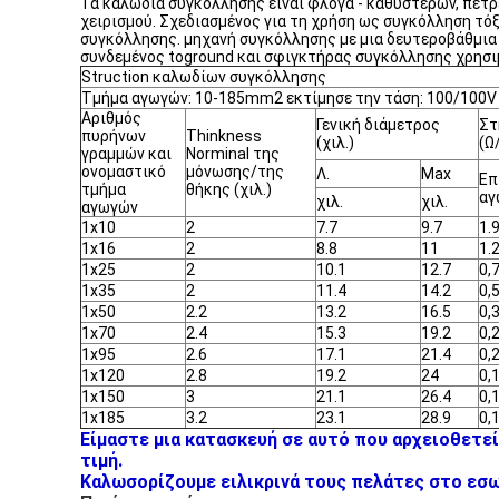
Τα καλώδια συγκόλλησης είναι φλόγα - καθυστερών, πετρέ
χειρισμού. Σχεδιασμένος για τη χρήση ως συγκόλληση τό
συγκόλλησης. μηχανή συγκόλλησης με μια δευτεροβάθμια
συνδεμένος toground και σφιγκτήρας συγκόλλησης χρησι
Struction καλωδίων συγκόλλησης
Τμήμα αγωγών: 10-185mm2 εκτίμησε την τάση: 100/100V
Αριθμός
Γενική διάμετρος
Στ
πυρήνων
Thinkness
(χιλ.)
(Ω
γραμμών και
Norminal της
ονομαστικό
μόνωσης/της
Λ.
Max
Επ
τμήμα
θήκης (χιλ.)
αγ
χιλ.
χιλ.
αγωγών
1x10
2
7.7
9.7
1.
1x16
2
8.8
11
1.
1x25
2
10.1
12.7
0,
1x35
2
11.4
14.2
0,
1x50
2.2
13.2
16.5
0,
1x70
2.4
15.3
19.2
0,
1x95
2.6
17.1
21.4
0,
1x120
2.8
19.2
24
0,
1x150
3
21.1
26.4
0,
1x185
3.2
23.1
28.9
0,
Είμαστε μια κατασκευή σε αυτό που αρχειοθετεί
τιμή.
Καλωσορίζουμε ειλικρινά τους πελάτες στο εσωτ