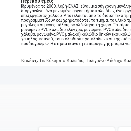
Περίπου εμείς
Ιδρυμένος το 2000, λαβή-ΕΝΑΣ. είναι μια σύγχρονη μεγάλ
διοργανώνει ένα μονωμένο εργαστήριο καλωδίων, ένα εργ
επεξεργασίας χαλκού. Αποτελείται από το διοικητικό τμή
προγραμματίζουν και χρηματοδοτεί το τμήμα, το υλικό τμ
μεγάλες και μέσες πόλεις σε ολόκληρη τη χώρα. Τα κύρια
μονωμένο PVC καλώδιο ελέγχου, μονωμένο PVC καλώδιο 
χάλυβα, μονωμένα PVC μαλακά) καλώδιο θηκών (και καλώδ
χαμηλός-καπνού, του καλωδίου προ-κλάδων και της διάφ
προδιαγραφές. Η ετήσια ικανότητα παραγωγής μπορεί να φ
Ετικέτες:
Trs Εύκαμπτο Καλώδιο
,
Τυλιγμένο Λάστιχο Κα