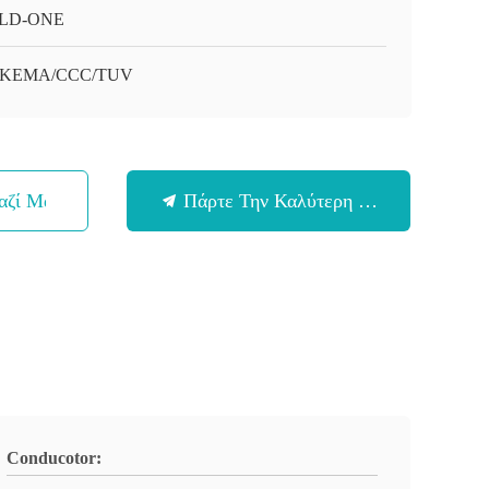
LD-ONE
/KEMA/CCC/TUV
αζί Μας
Πάρτε Την Καλύτερη Τιμή
Conducotor: