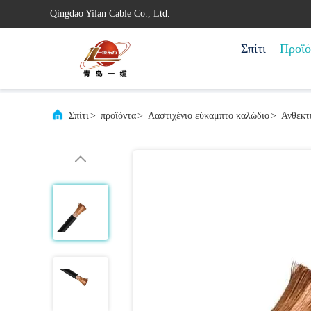
Qingdao Yilan Cable Co., Ltd.
Σπίτι
Προϊό
Σπίτι
>
προϊόντα
>
Λαστιχένιο εύκαμπτο καλώδιο
>
Ανθεκτ