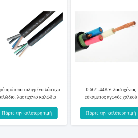
ρύ πρότυπο τυλιγμένο λάστιχο
0.66/1.44KV λαστιχένιος
αλώδιο, λαστιχένιο καλώδιο
εύκαμπτος αγωγός χαλκού
όνωσης με τους εύκαμπτους
προστατευτικών καλυμμάτω
πυρήνες
καλωδίων κινητός για τη
Πάρτε την καλύτερη τιμή
Πάρτε την καλύτερη τιμή
μεταλλεία