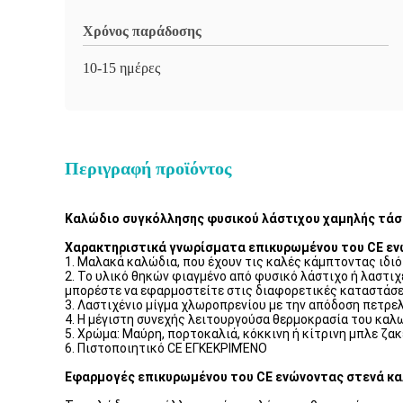
Χρόνος παράδοσης
10-15 ημέρες
Περιγραφή προϊόντος
Καλώδιο συγκόλλησης φυσικού λάστιχου χαμηλής τάσ
Χαρακτηριστικά γνωρίσματα επικυρωμένου του CE ε
1. Μαλακά καλώδια, που έχουν τις καλές κάμπτοντας ιδι
2. Το υλικό θηκών φιαγμένο από φυσικό λάστιχο ή λαστιχ
μπορέστε να εφαρμοστείτε στις διαφορετικές καταστάσε
3. Λαστιχένιο μίγμα χλωροπρενίου με την απόδοση πετρ
4. Η μέγιστη συνεχής λειτουργούσα θερμοκρασία του καλω
5. Χρώμα: Μαύρη, πορτοκαλιά, κόκκινη ή κίτρινη μπλε ζακ
6. Πιστοποιητικό CE ΕΓΚΕΚΡΙΜΈΝΟ
Εφαρμογές επικυρωμένου του CE ενώνοντας στενά κ