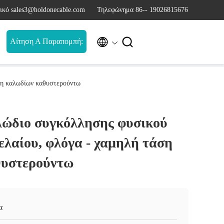
ικό sales3@holdonecable.com
Τηλεφώνημα 86-- 19026815676


Αίτηση Α Παραπομπή:
ση καλωδίων καθυστερούντω
λώδιο συγκόλλησης φυσικού
ελαίου, φλόγα - χαμηλή τάση
θυστερούντω
α