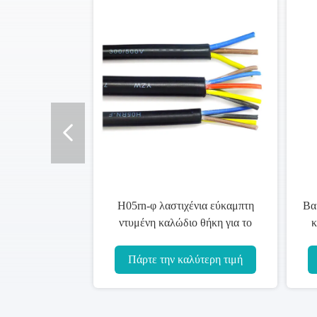
H05rn-φ λαστιχένια εύκαμπτη
Βα
ντυμένη καλώδιο θήκη για το
κ
ελαιούχο όξινο αλκαλικό
μ
περιβάλλον
Πάρτε την καλύτερη τιμή