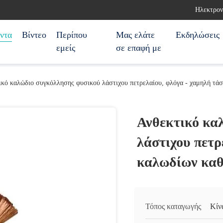
Ηλεκτρον
ντα
Βίντεο
Περίπου
Μας ελάτε
Εκδηλώσεις
εμείς
σε επαφή με
ικό καλώδιο συγκόλλησης φυσικού λάστιχου πετρελαίου, φλόγα - χαμηλή τά
Ανθεκτικό κα
λάστιχου πετρ
καλωδίων κα
Τόπος καταγωγής
Κίν