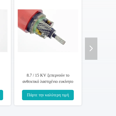
8.7 / 15 KV ξεπερνούν το
ανθεκτικό λαστιχένιο ευκίνητο
ν
καλώδιο MYPTJ Eco φιλικό για
το βαρύ εξοπλισμό
Πάρτε την καλύτερη τιμή