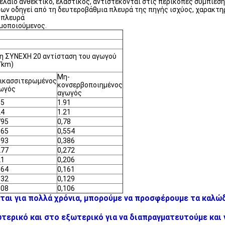
λαιο ανθεκτικό, ελαστικός, αντιστέκονται στις περικοπές συμπίεσης
ξων οδηγεί από τη δευτεροβάθμια πλευρά της πηγής ισχύος, χαρακτ
 πλευρά
μοποιούμενος.
η ΣΥΝΕΧΗ 20 αντίσταση του αγωγού
/km)
Μη-
ικασσιτερωμένος
κονσερβοποιημένος
ωγός
αγωγός
95
1.91
24
1.21
795
0,78
565
0,554
393
0,386
277
0,272
21
0,206
164
0,161
132
0,129
108
0,106
ται για πολλά χρόνια, μπορούμε να προσφέρουμε τα καλώδ
ερικό και στο εξωτερικό για να διαπραγματευτούμε και ν