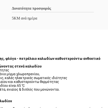
Δυνατότητα προσφοράς
5KM ανά ημέρα
ης, φλόγα - πετρέλαιο καλωδίων καθυστερούντω ανθεκτικό
νώνοντας στενά καλωδίου
ότητες
ένιο μίγμα χλωροπρενίου,
ις, καλές ηλεκτρικές σωματικές ιδιότητες
ελαίου και καθυστερούντω θερμότητας
δίου είναι 65 ℃
έτα, ενιαίος & διπλός που μονώνονται.
αλωδίου