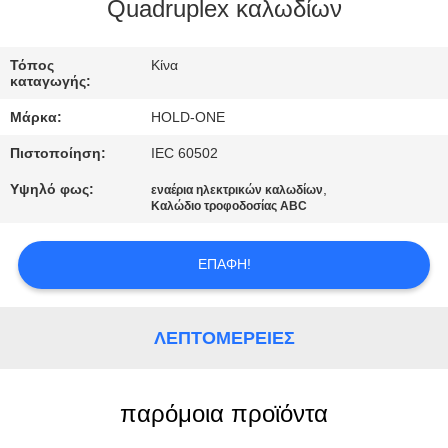
Quadruplex καλωδίων
ΠΟΙΟΤΙΚΌΣ
ΈΛΕΓΧΟΣ
Τόπος
Κίνα
καταγωγής:
Μάρκα:
HOLD-ONE
ΜΑΣ
Πιστοποίηση:
IEC 60502
ΕΛΆΤΕ
Υψηλό φως:
,
εναέρια ηλεκτρικών καλωδίων
ΣΕ
Καλώδιο τροφοδοσίας ABC
ΕΠΑΦΉ
ΜΕ
ΕΠΑΦΉ!
ΕΙΔΉΣΕΙΣ
ΛΕΠΤΟΜΈΡΕΙΕΣ
SITEMAP
παρόμοια προϊόντα