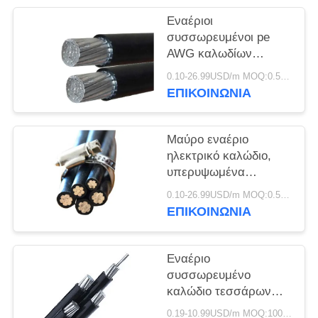
ΠΟΛΙΤΙΚΉ
Εναέριοι
ΑΠΟΡΡΉΤΟΥ
συσσωρευμένοι pe
AWG καλωδίων
χαμηλής τάσης/
0.10-26.99USD/m MOQ:0.5KM
αγωγός αργιλίου
ΕΠΙΚΟΙΝΩΝΙΑ
μόνωσης Xlpe
Μαύρο εναέριο
ηλεκτρικό καλώδιο,
υπερυψωμένα
ηλεκτρικά καλώδια για
0.10-26.99USD/m MOQ:0.5KM
την παροχή
ΕΠΙΚΟΙΝΩΝΙΑ
ηλεκτρικού ρεύματος
Εναέριο
συσσωρευμένο
καλώδιο τεσσάρων
πυρήνων 0.6kV/1kV
0.19-10.99USD/m MOQ:1000M