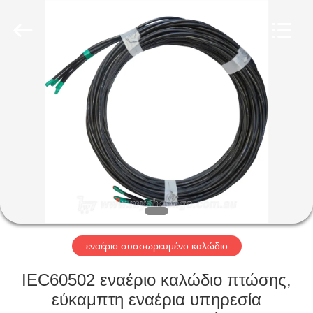
Qingdao
Yilan
Cable
Co.,
Ltd..
All
Rights
Reserved.
ΣΠΊΤΙ
ΠΡΟΪΌΝΤΑ
ΒΊΝΤΕΟ
ΠΕΡΊΠΟΥ
ΕΜΕΊΣ
εναέριο συσσωρευμένο καλώδιο
ΓΎΡΟΣ
IEC60502 εναέριο καλώδιο πτώσης,
ΕΡΓΟΣΤΑΣΊΩΝ
εύκαμπτη εναέρια υπηρεσία