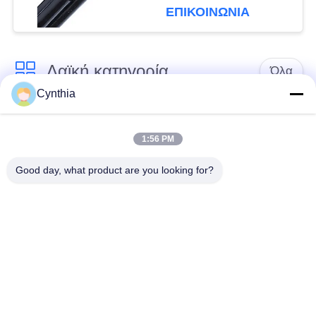
για τα εναέρια
ΕΠΙΚΟΙΝΩΝΙΑ
ηλεκτροφόρα καλώδια
Λαϊκή κατηγορία
Όλα
Cynthia
Xlpe με μόνωση
Μόνωση από PVC
καλώδιο
καλωδίου
1:56 PM
Good day, what product are you looking for?
μεταλλικά μονωμένα
θωρακισμένο
καλώδια
ηλεκτρικό καλώδιο
Multicore καλώδιο
ενιαίο καλώδιο
ελέγχου
πυρήνων
χαμηλός καπνός
Προστατευμένο
μηδενικά καλώδιο