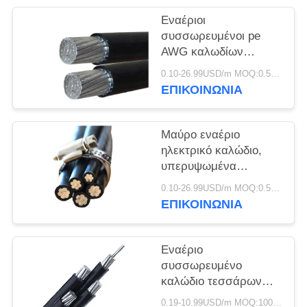
ΠΟΛΙΤΙΚΉ
Εναέριοι
ΑΠΟΡΡΉΤΟΥ
συσσωρευμένοι pe
AWG καλωδίων
χαμηλής τάσης/
0.10-26.99USD/m MOQ:0.5KM
αγωγός αργιλίου
ΕΠΙΚΟΙΝΩΝΙΑ
μόνωσης Xlpe
Μαύρο εναέριο
ηλεκτρικό καλώδιο,
υπερυψωμένα
ηλεκτρικά καλώδια για
0.10-26.99USD/m MOQ:0.5KM
την παροχή
ΕΠΙΚΟΙΝΩΝΙΑ
ηλεκτρικού ρεύματος
Εναέριο
συσσωρευμένο
καλώδιο τεσσάρων
πυρήνων 0.6kV/1kV
0.19-10.99USD/m MOQ:1000M