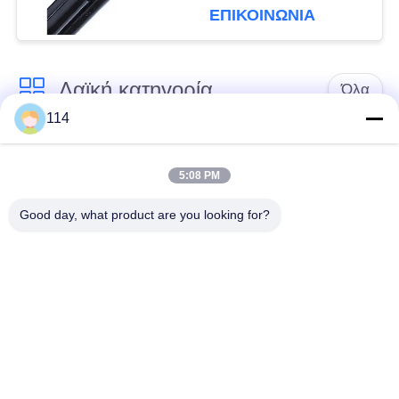
για τα εναέρια
ΕΠΙΚΟΙΝΩΝΙΑ
ηλεκτροφόρα καλώδια
Λαϊκή κατηγορία
Όλα
114
Xlpe με μόνωση
Μόνωση από PVC
καλώδιο
καλωδίου
5:08 PM
Good day, what product are you looking for?
μεταλλικά μονωμένα
θωρακισμένο
καλώδια
ηλεκτρικό καλώδιο
Multicore καλώδιο
ενιαίο καλώδιο
ελέγχου
πυρήνων
χαμηλός καπνός
Προστατευμένο
μηδενικά καλώδιο