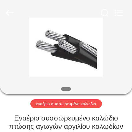
Qingdao
Yilan
Cable
Co.,
Ltd..
All
Rights
Reserved.
ΣΠΊΤΙ
ΠΡΟΪΌΝΤΑ
ΒΊΝΤΕΟ
ΠΕΡΊΠΟΥ
ΕΜΕΊΣ
εναέριο συσσωρευμένο καλώδιο
ΓΎΡΟΣ
Εναέριο συσσωρευμένο καλώδιο
ΕΡΓΟΣΤΑΣΊΩΝ
πτώσης αγωγών αργιλίου καλωδίων