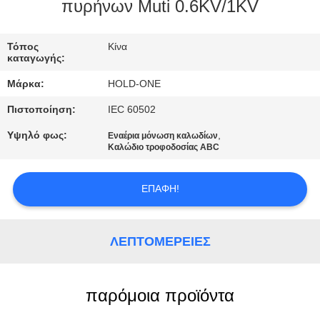
πυρήνων Muti 0.6KV/1KV
ΠΟΙΟΤΙΚΌΣ
ΈΛΕΓΧΟΣ
Τόπος
Κίνα
καταγωγής:
Μάρκα:
HOLD-ONE
ΜΑΣ
Πιστοποίηση:
IEC 60502
ΕΛΆΤΕ
Υψηλό φως:
,
Εναέρια μόνωση καλωδίων
ΣΕ
Καλώδιο τροφοδοσίας ABC
ΕΠΑΦΉ
ΜΕ
ΕΠΑΦΉ!
ΕΙΔΉΣΕΙΣ
ΛΕΠΤΟΜΈΡΕΙΕΣ
SITEMAP
παρόμοια προϊόντα