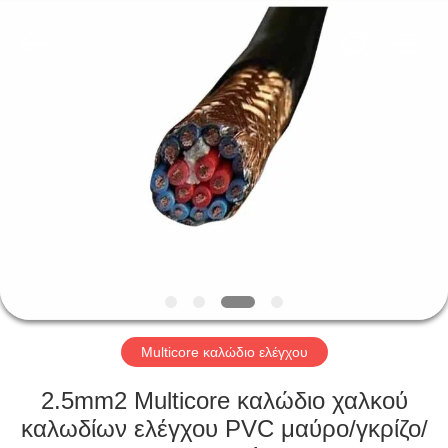
Qingdao
Yilan
Cable
Co.,
Ltd..
All
Rights
Reserved.
ΣΠΊΤΙ
ΠΡΟΪΌΝΤΑ
ΒΊΝΤΕΟ
ΠΕΡΊΠΟΥ
ΕΜΕΊΣ
Multicore καλώδιο ελέγχου
ΓΎΡΟΣ
2.5mm2 Multicore καλώδιο χαλκού
ΕΡΓΟΣΤΑΣΊΩΝ
καλωδίων ελέγχου PVC μαύρο/γκρίζο/