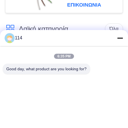
πολυ πυρήνες
ΕΠΙΚΟΙΝΩΝΙΑ
καλωδίων
Λαϊκή κατηγορία
Όλα
114
Xlpe με μόνωση
Μόνωση από PVC
καλώδιο
καλωδίου
6:35 PM
Good day, what product are you looking for?
μεταλλικά μονωμένα
θωρακισμένο
καλώδια
ηλεκτρικό καλώδιο
Multicore καλώδιο
ενιαίο καλώδιο
ελέγχου
πυρήνων
χαμηλός καπνός
Προστατευμένο
μηδενικά καλώδιο