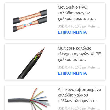
ΠΟΛΙΤΙΚΉ
Μονωμένο PVC
ΑΠΟΡΡΉΤΟΥ
καλώδιο αγωγών
χαλκού, εύκαμπτο
καλώδιο ελέγχου με τη
USD 0.4 To 10.5 per Meter MOQ:1000M
θήκη PVC
ΕΠΙΚΟΙΝΩΝΙΑ
Multicore καλώδιο
ελέγχου αγωγών XLPE
χαλκού με το
CE/KEMA θηκών PVC
USD 0.4 To 10.5 per Meter MOQ:1000M
ΕΠΙΚΟΙΝΩΝΙΑ
Al - κονσερβοποιημένο
καλώδιο χαλκού
φύλλων αλουμινίου
οθόνη, τυλιγμένοι PVC
USD 0.4 To 10.5 per Meter MOQ:1000M