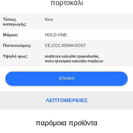
πορτοκάλι
ΠΟΙΟΤΙΚΌΣ
ΈΛΕΓΧΟΣ
Τόπος
Κίνα
καταγωγής:
Μάρκα:
HOLD-ONE
ΜΑΣ
Πιστοποίηση:
CE,CCC,KEMA GOST
ΕΛΆΤΕ
Υψηλό φως:
,
multicore καλώδιο τροφοδοσίας
ΣΕ
πολυ ηλεκτρικό καλώδιο πυρήνων
ΕΠΑΦΉ
ΜΕ
ΕΠΑΦΉ!
ΕΙΔΉΣΕΙΣ
ΛΕΠΤΟΜΈΡΕΙΕΣ
SITEMAP
παρόμοια προϊόντα