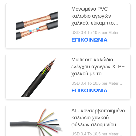
ΠΟΛΙΤΙΚΉ
Μονωμένο PVC
ΑΠΟΡΡΉΤΟΥ
καλώδιο αγωγών
χαλκού, εύκαμπτο
καλώδιο ελέγχου με τη
USD 0.4 To 10.5 per Meter MOQ:1000M
θήκη PVC
ΕΠΙΚΟΙΝΩΝΙΑ
Multicore καλώδιο
ελέγχου αγωγών XLPE
χαλκού με το
CE/KEMA θηκών PVC
USD 0.4 To 10.5 per Meter MOQ:1000M
ΕΠΙΚΟΙΝΩΝΙΑ
Al - κονσερβοποιημένο
καλώδιο χαλκού
φύλλων αλουμινίου
οθόνη, τυλιγμένοι PVC
USD 0.4 To 10.5 per Meter MOQ:1000M