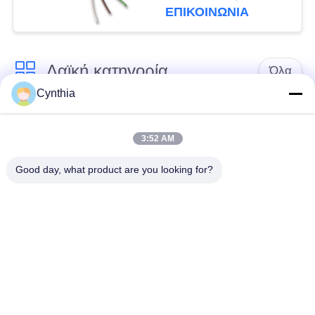
πολυ πυρήνες
ΕΠΙΚΟΙΝΩΝΙΑ
καλωδίων
Λαϊκή κατηγορία
Όλα
Cynthia
Xlpe με μόνωση
Μόνωση από PVC
καλώδιο
καλωδίου
3:52 AM
Good day, what product are you looking for?
μεταλλικά μονωμένα
θωρακισμένο
καλώδια
ηλεκτρικό καλώδιο
Multicore καλώδιο
ενιαίο καλώδιο
ελέγχου
πυρήνων
χαμηλός καπνός
Προστατευμένο
μηδενικά καλώδιο