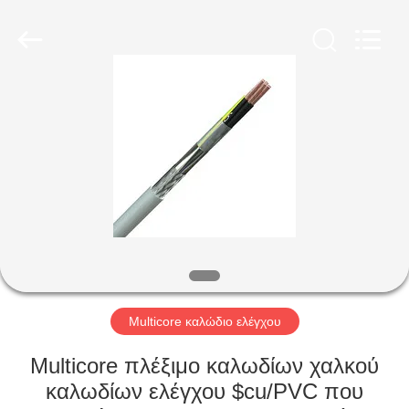
Qingdao
Yilan
Cable
Co.,
Ltd..
All
Rights
Reserved.
ΣΠΊΤΙ
ΠΡΟΪΌΝΤΑ
ΒΊΝΤΕΟ
ΠΕΡΊΠΟΥ
ΕΜΕΊΣ
Multicore καλώδιο ελέγχου
ΓΎΡΟΣ
Multicore πλέξιμο καλωδίων χαλκού
ΕΡΓΟΣΤΑΣΊΩΝ
καλωδίων ελέγχου $cu/PVC που