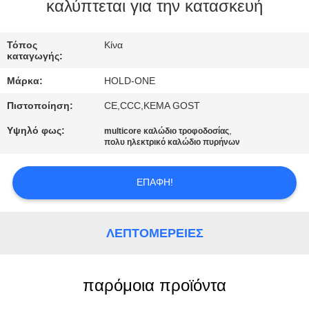
καλύπτεται για την κατασκευή
ΠΟΙΟΤΙΚΌΣ
ΈΛΕΓΧΟΣ
Τόπος
Κίνα
καταγωγής:
Μάρκα:
HOLD-ONE
ΜΑΣ
Πιστοποίηση:
CE,CCC,KEMA GOST
ΕΛΆΤΕ
Υψηλό φως:
,
multicore καλώδιο τροφοδοσίας
ΣΕ
πολυ ηλεκτρικό καλώδιο πυρήνων
ΕΠΑΦΉ
ΜΕ
ΕΠΑΦΉ!
ΕΙΔΉΣΕΙΣ
ΛΕΠΤΟΜΈΡΕΙΕΣ
SITEMAP
παρόμοια προϊόντα