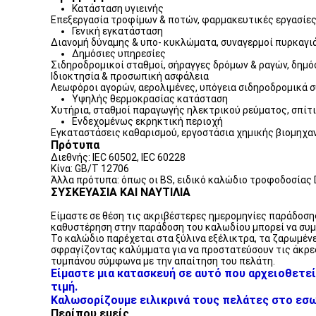
Κατάσταση υγιεινής
Επεξεργασία τροφίμων & ποτών, φαρμακευτικές εργασίες,
Γενική εγκατάσταση
Διανομή δύναμης & υπο- κυκλώματα, συναγερμοί πυρκαγιά
Δημόσιες υπηρεσίες
Σιδηροδρομικοί σταθμοί, σήραγγες δρόμων & ραγών, δημό
Ιδιοκτησία & προσωπική ασφάλεια
Λεωφόροι αγορών, αερολιμένες, υπόγεια σιδηροδρομικά συ
Υψηλής θερμοκρασίας κατάσταση
Χυτήρια, σταθμοί παραγωγής ηλεκτρικού ρεύματος, σπίτι
Ενδεχομένως εκρηκτική περιοχή
Εγκαταστάσεις καθαρισμού, εργοστάσια χημικής βιομηχαν
Πρότυπα
Διεθνής: IEC 60502, IEC 60228
Κίνα: GB/T 12706
Άλλα πρότυπα: όπως οι BS, ειδικό καλώδιο τροφοδοσίας D
ΣΥΣΚΕΥΑΣΙΑ ΚΑΙ ΝΑΥΤΙΛΙΑ
Είμαστε σε θέση τις ακριβέστερες ημερομηνίες παράδοση
καθυστέρηση στην παράδοση του καλωδίου μπορεί να συμ
Το καλώδιο παρέχεται στα ξύλινα εξέλικτρα, τα ζαρωμένε
σφραγίζοντας καλύμματα για να προστατεύσουν τις άκρες
τυμπάνου σύμφωνα με την απαίτηση του πελάτη.
Είμαστε μια κατασκευή σε αυτό που αρχειοθετεί
τιμή.
Καλωσορίζουμε ειλικρινά τους πελάτες στο εσωτ
Περίπου εμείς