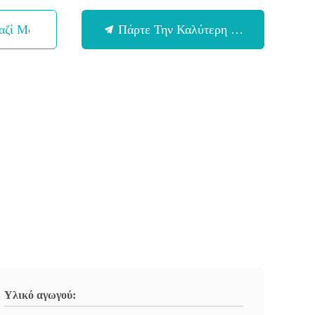
αζί Μας
Πάρτε Την Καλύτερη Τιμή
Υλικό αγωγού: