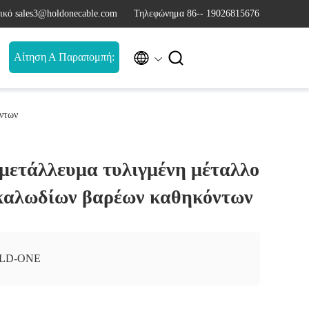
ικό sales3@holdonecable.com
Τηλεφώνημα 86-- 19026815676


Αίτηση Α Παραπομπή:
ντων
μετάλλευμα τυλιγμένη μέταλλο
καλωδίων βαρέων καθηκόντων
LD-ONE