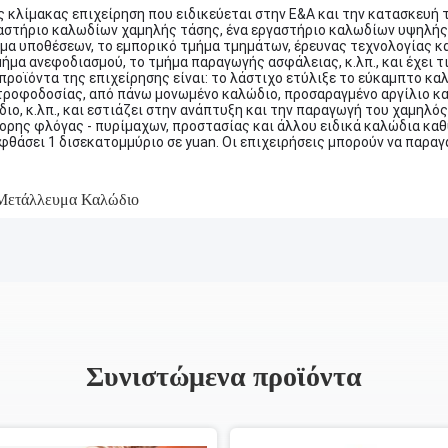
ης κλίμακας επιχείρηση που ειδικεύεται στην Ε&Α και την κατασκευή 
αστήριο καλωδίων χαμηλής τάσης, ένα εργαστήριο καλωδίων υψηλής 
μα υποθέσεων, το εμπορικό τμήμα τμημάτων, έρευνας τεχνολογίας κα
ήμα ανεφοδιασμού, το τμήμα παραγωγής ασφάλειας, κ.λπ., και έχει τ
 προϊόντα της επιχείρησης είναι: το λάστιχο ετύλιξε το εύκαμπτο κ
τροφοδοσίας, από πάνω μονωμένο καλώδιο, προσαραγμένο αργίλιο κ
ιο, κ.λπ., και εστιάζει στην ανάπτυξη και την παραγωγή του χαμηλ
ορης φλόγας - πυρίμαχων, προστασίας και άλλου ειδικά καλώδια καθ
θάσει 1 δισεκατομμύριο σε yuan. Οι επιχειρήσεις μπορούν να παραγ
Μετάλλευμα Καλώδιο
Συνιστώμενα προϊόντα