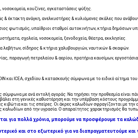
 νοσοκομεία, κουζίνες, εγκαταστάσεις ψύξης.
ς & έκτακτη ανάγκη, ανελκυστήρες & κυλιόμενες σκάλες που ανάβουν
σιος φωτισμός, υπαίθριοι σταθμοί αυτοκινήτων, κτήρια δημόσιων υπ
στήματα, σχολεία, νοσοκομεία, ξενοδοχεία, θέατρα, εκκλησίες.
α λεβήτων, σίδηρος & κτήρια χαλυβουργιών, ναυτικών & σκαφών.
ίας, παραγωγή πετρελαίου & αερίου, πρατήρια καυσίμων, εργοστάσια
IN και ICEA, σχεδίου & κατασκευής σύμφωνα με το ειδικό αίτημα του
ς σύμφωνα με ανά εντολή αγοράς. Να τηρήσει την προθεσμία είναι π
βάλει στη γενικές καθυστέρηση και την υπέρβαση κόστους προγράμμ
ς κιβώτια και τις σπείρες. Οι άκρες καλωδίων σφραγίζονται με την
 καλωδίων από την υγρασία. Ο απαραίτητος χαρακτηρισμός θα τυπωθ
ται για πολλά χρόνια, μπορούμε να προσφέρουμε τα καλώδ
ερικό και στο εξωτερικό για να διαπραγματευτούμε και ν