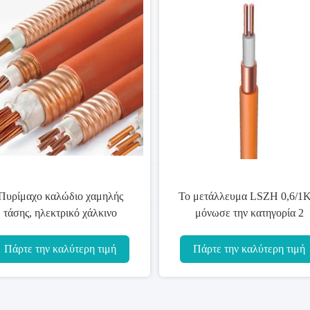
H 0,6/1KV
Μονωμένο καλώδιο θέρμανσης
ορία 2
χαλκού μετάλλευμα, MICC
Unarmoured
καλώδιο για το σχολείο/
δίων
νοσοκομείο
ρη τιμή
Πάρτε την καλύτερη τιμή