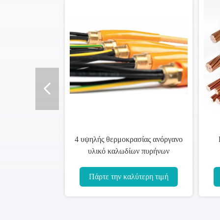
Πυρίμαχο καλώδιο χαμηλής
Το μετάλλευμα LSZ
τάσης, ηλεκτρικό χάλκινο
μόνωσε την κατηγ
καλώδιο μονωμένο το
χωρισμένο εύκαμπτο 
μετάλλευμα s
ISO9001 καλω
Πάρτε την καλύτερη τιμή
Πάρτε την καλύτε