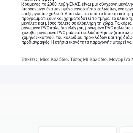
Ιδρυμένος το 2000, λαβή-ΕΝΑΣ. είναι μια σύγχρονη μεγάλ
διοργανώνει ένα μονωμένο εργαστήριο καλωδίων, ένα εργ
επεξεργασίας χαλκού. Αποτελείται από το διοικητικό τμή
προγραμματίζουν και χρηματοδοτεί το τμήμα, το υλικό τμ
μεγάλες και μέσες πόλεις σε ολόκληρη τη χώρα. Τα κύρια
μονωμένο PVC καλώδιο ελέγχου, μονωμένο PVC καλώδιο 
χάλυβα, μονωμένα PVC μαλακά) καλώδιο θηκών (και καλώδ
χαμηλός-καπνού, του καλωδίου προ-κλάδων και της διάφ
προδιαγραφές. Η ετήσια ικανότητα παραγωγής μπορεί να φ
Ετικέτες:
Micc Καλώδιο
,
Τύπος Mi Καλώδιο
,
Μονωμένο 