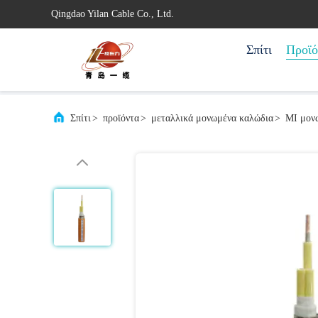
Qingdao Yilan Cable Co., Ltd.
Σπίτι
Προϊό
Σπίτι
>
προϊόντα
>
μεταλλικά μονωμένα καλώδια
>
MI μον