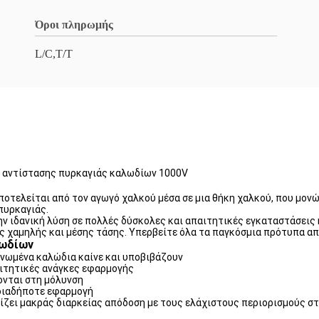
Όροι πληρωμής
L/C,T/T
 αντίστασης πυρκαγιάς καλωδίων 1000V
ποτελείται από τον αγωγό χαλκού μέσα σε μια θήκη χαλκού, που μον
πυρκαγιάς.
ν ιδανική λύση σε πολλές δύσκολες και απαιτητικές εγκαταστάσεις
 χαμηλής και μέσης τάσης. Υπερβείτε όλα τα παγκόσμια πρότυπα α
λωδίων
ονωμένα καλώδια καίνε και υποβιβάζουν
αιτητικές ανάγκες εφαρμογής
ονται στη μόλυνση
ποιαδήποτε εφαρμογή
ίζει μακράς διαρκείας απόδοση με τους ελάχιστους περιορισμούς σ