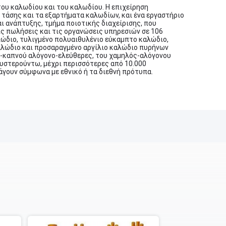
του καλωδίου και του καλωδίου. Η επιχείρηση
τάσης και τα εξαρτήματα καλωδίων, και ένα εργαστήριο
ι ανάπτυξης, τμήμα ποιοτικής διαχείρισης, που
ις πωλήσεις και τις οργανώσεις υπηρεσιών σε 106
αλώδιο, τυλιγμένο πολυαιθυλένιο εύκαμπτο καλώδιο,
αλώδιο και προσαραγμένο αργίλιο καλώδιο πυρήνων
ός-καπνού αλόγονο-ελεύθερες, του χαμηλός-αλόγονου
υστερούντω, μέχρι περισσότερες από 10.000
άγουν σύμφωνα με εθνικό ή τα διεθνή πρότυπα.