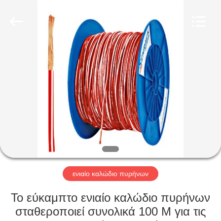
Qingdao
Yilan
Cable
Co.,
Ltd..
All
Rights
Reserved.
ΣΠΊΤΙ
ΠΡΟΪΌΝΤΑ
ΒΊΝΤΕΟ
ΠΕΡΊΠΟΥ
ΕΜΕΊΣ
ενιαίο καλώδιο πυρήνων
ΓΎΡΟΣ
Το εύκαμπτο ενιαίο καλώδιο πυρήνων
ΕΡΓΟΣΤΑΣΊΩΝ
σταθεροποιεί συνολικά 100 Μ για τις