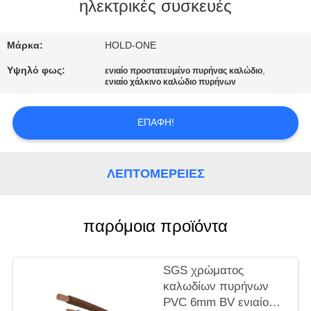
ηλεκτρικές συσκευές
ΠΟΙΟΤΙΚΌΣ
ΈΛΕΓΧΟΣ
Μάρκα:
HOLD-ONE
Υψηλό φως:
,
ενιαίο προστατευμένο πυρήνας καλώδιο
ενιαίο χάλκινο καλώδιο πυρήνων
ΜΑΣ
ΕΛΆΤΕ
ΕΠΑΦΉ!
ΣΕ
ΕΠΑΦΉ
ΛΕΠΤΟΜΈΡΕΙΕΣ
ΜΕ
παρόμοια προϊόντα
ΕΙΔΉΣΕΙΣ
SITEMAP
SGS χρώματος
καλωδίων πυρήνων
PVC 6mm BV ενιαίο