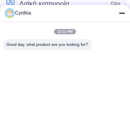
Λαϊκή κατηγορία
Όλα
Cynthia
Xlpe με μόνωση
Μόνωση από PVC
καλώδιο
καλωδίου
12:11 PM
Good day, what product are you looking for?
μεταλλικά μονωμένα
θωρακισμένο
καλώδια
ηλεκτρικό καλώδιο
Multicore καλώδιο
ενιαίο καλώδιο
ελέγχου
πυρήνων
χαμηλός καπνός
Προστατευμένο
μηδενικά καλώδιο
καλώδιο οργάνων
αλόγονου