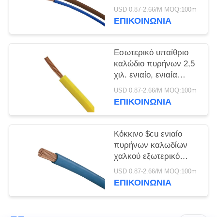
ΠΟΛΙΤΙΚΉ
μαύρο πιστοποιητικό
USD 0.87-2.66/M MOQ:100m
ΑΠΟΡΡΉΤΟΥ
για τη θέρμανση
ΕΠΙΚΟΙΝΩΝΙΑ
Εσωτερικό υπαίθριο
καλώδιο πυρήνων 2,5
χιλ. ενιαίο, ενιαία
ένωση PVC καλωδίων
USD 0.87-2.66/M MOQ:100m
χαλκού πυρήνων
ΕΠΙΚΟΙΝΩΝΙΑ
Κόκκινο $cu ενιαίο
πυρήνων καλωδίων
χαλκού εξωτερικό
σακάκι PVC αγωγών
USD 0.87-2.66/M MOQ:100m
ομαλό για το σπίτι
ΕΠΙΚΟΙΝΩΝΙΑ