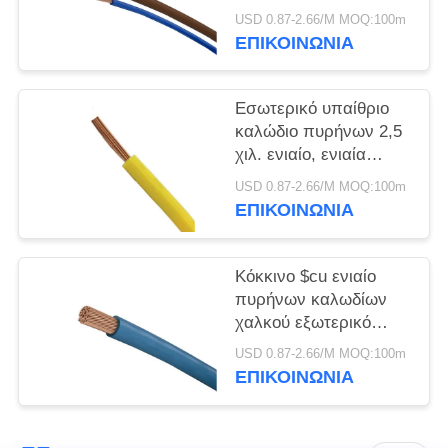
ΠΟΛΙΤΙΚΉ
μαύρο πιστοποιητικό
USD 0.87-2.66/M MOQ:100m
ΑΠΟΡΡΉΤΟΥ
για τη θέρμανση
ΕΠΙΚΟΙΝΩΝΙΑ
Εσωτερικό υπαίθριο
καλώδιο πυρήνων 2,5
χιλ. ενιαίο, ενιαία
ένωση PVC καλωδίων
USD 0.87-2.66/M MOQ:100m
χαλκού πυρήνων
ΕΠΙΚΟΙΝΩΝΙΑ
Κόκκινο $cu ενιαίο
πυρήνων καλωδίων
χαλκού εξωτερικό
σακάκι PVC αγωγών
USD 0.87-2.66/M MOQ:100m
ομαλό για το σπίτι
ΕΠΙΚΟΙΝΩΝΙΑ