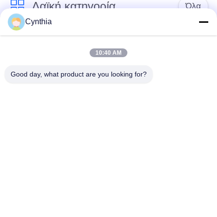
Λαϊκή κατηγορία
Όλα
Cynthia
Xlpe με μόνωση
Μόνωση από PVC
καλώδιο
καλωδίου
10:40 AM
Good day, what product are you looking for?
μεταλλικά μονωμένα
θωρακισμένο
καλώδια
ηλεκτρικό καλώδιο
Multicore καλώδιο
ενιαίο καλώδιο
ελέγχου
πυρήνων
χαμηλός καπνός
Προστατευμένο
μηδενικά καλώδιο
καλώδιο οργάνων
αλόγονου