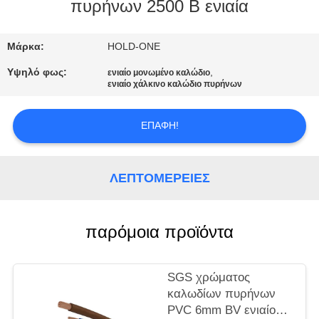
πυρήνων 2500 Β ενιαία
ΠΟΙΟΤΙΚΌΣ
ΈΛΕΓΧΟΣ
Μάρκα:
HOLD-ONE
Υψηλό φως:
,
ενιαίο μονωμένο καλώδιο
ενιαίο χάλκινο καλώδιο πυρήνων
ΜΑΣ
ΕΛΆΤΕ
ΕΠΑΦΉ!
ΣΕ
ΕΠΑΦΉ
ΛΕΠΤΟΜΈΡΕΙΕΣ
ΜΕ
παρόμοια προϊόντα
ΕΙΔΉΣΕΙΣ
SITEMAP
SGS χρώματος
καλωδίων πυρήνων
PVC 6mm BV ενιαίο