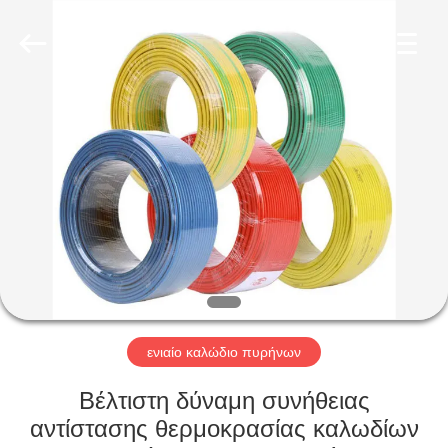
Qingdao
Yilan
Cable
Co.,
Ltd..
All
Rights
Reserved.
ΣΠΊΤΙ
ΠΡΟΪΌΝΤΑ
ΒΊΝΤΕΟ
ΠΕΡΊΠΟΥ
ΕΜΕΊΣ
ενιαίο καλώδιο πυρήνων
ΓΎΡΟΣ
Βέλτιστη δύναμη συνήθειας
ΕΡΓΟΣΤΑΣΊΩΝ
αντίστασης θερμοκρασίας καλωδίων