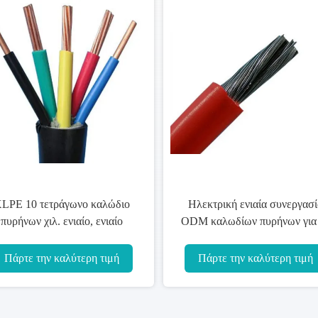
Εμπορική εύκαμπτη ενιαία
Το PVC μόν
πυρήνων άριστη απόδοση
θερμοκρασία
διάρκειας καλωδίων υψηλή
καλωδίων
καθηκόν
Πάρτε την καλύτερη τιμή
Πάρτε την 