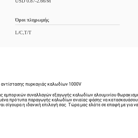
USD 0.87-2.66/M
Όροι πληρωμής
L/C,T/T
 αντίστασης πυρκαγιάς καλωδίων 1000V
ίας εμπορικών συναλλαγών εξαγωγής καλωδίων αλουμινίου θωρακισμέ
ένα πρότυπα παραγωγής καλωδίων ενιαίας φάσης να κατασκευάσουμε
αι σίγουρα η ιδανική επιλογή σας. Τώρα μας ελάτε σε επαφή με για ν