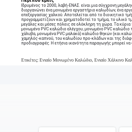
Περίπου εμείς
Ιδρυμένος το 2000, λαβή-ΕΝΑΣ. είναι μια σύγχρονη μεγάλ
διοργανώνει ένα μονωμένο εργαστήριο καλωδίων, ένα εργ
επεξεργασίας χαλκού. Αποτελείται από το διοικητικό τμή
προγραμματίζουν και χρηματοδοτεί το τμήμα, το υλικό τμ
μεγάλες και μέσες πόλεις σε ολόκληρη τη χώρα. Τα κύρια
μονωμένο PVC καλώδιο ελέγχου, μονωμένο PVC καλώδιο 
χάλυβα, μονωμένα PVC μαλακά) καλώδιο θηκών (και καλώδ
χαμηλός-καπνού, του καλωδίου προ-κλάδων και της διάφ
προδιαγραφές. Η ετήσια ικανότητα παραγωγής μπορεί να φ
Ετικέτες:
Ενιαίο Μονωμένο Καλώδιο
,
Ενιαίο Χάλκινο Κ