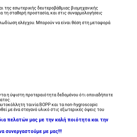
αι της εσωτερικής δευτεροβάθμιας βιομηχανικής
α τη σταθερή προστασία, και στις συναρμολογήσεις
αλωδίωση ελέγχου. Μπορούν να είναι θέση στη μεταφορά
άντα η ύψιστη προτεραιότητα δεδομένου ότι οποιαδήποτε
ατος.
 αυτοκόλλητη ταινία BOPP και τα non-hygroscopic
εί με ένα στεγανό υλικό στις εξωτερικές όψεις του
ια πελατών μας με την καλή ποιότητα και την
α συνεργαστούμε με μας!!!