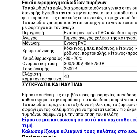
Ενιαία
εφαρμογή
καλωδίων πυρήνων
Τα καλώδια/τα καλώδια χρησιμοποιούνται γενικά στην 
διανομής. Εγκαθίστανται στην επιφάνεια που τοποθετείτ
φωτισμού και τις συσκευές εσωτερικών, το μηχανισμό δια
Τα καλώδια χρησιμοποιούνται επίσης για το γενικό σκοπ
με φορτηγό και τον αγωγό.
Περιγραφή
Ενιαίο μονωμένο PVC καλώδιο πυρή
Αγωγός:
Γυμνός αγωγός χαλκού της κατηγορί
Μόνωση:
Ένωση PVC
Κόκκινος, μπλε, πράσινος, κίτρινος,
Χρώμα μόνωσης
ρόδινος, πορτοκαλής, κίτρινος/πρά
Σειρά θερμοκρασίας:
-30 - 70℃
Ονομαστική τάση:
300/500V, 450/750 Β
Τάση δοκιμής:
2500 Β
Ελάχιστη
4D
κάμπτοντας ακτίνα:
ΣΥΣΚΕΥΑΣΙΑ ΚΑΙ ΝΑΥΤΙΛΙΑ
Είμαστε σε θέση τις ακριβέστερες ημερομηνίες παράδοση
καθυστέρηση στην παράδοση του καλωδίου μπορεί να συμ
Το καλώδιο παρέχεται στα ξύλινα εξέλικτρα, τα ζαρωμένε
σφραγίζοντας καλύμματα για να προστατεύσουν τις άκρες
τυμπάνου σύμφωνα με την απαίτηση του πελάτη.
Είμαστε μια κατασκευή σε αυτό που αρχειοθετεί
τιμή.
Καλωσορίζουμε ειλικρινά τους πελάτες στο εσωτ