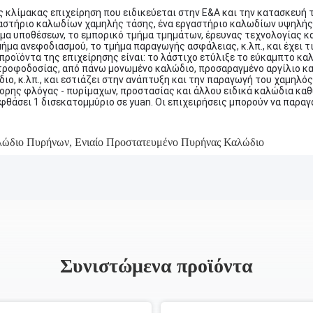
ης κλίμακας επιχείρηση που ειδικεύεται στην Ε&Α και την κατασκευή 
αστήριο καλωδίων χαμηλής τάσης, ένα εργαστήριο καλωδίων υψηλής 
μα υποθέσεων, το εμπορικό τμήμα τμημάτων, έρευνας τεχνολογίας κα
ήμα ανεφοδιασμού, το τμήμα παραγωγής ασφάλειας, κ.λπ., και έχει τ
 προϊόντα της επιχείρησης είναι: το λάστιχο ετύλιξε το εύκαμπτο κ
τροφοδοσίας, από πάνω μονωμένο καλώδιο, προσαραγμένο αργίλιο κ
ιο, κ.λπ., και εστιάζει στην ανάπτυξη και την παραγωγή του χαμηλ
ορης φλόγας - πυρίμαχων, προστασίας και άλλου ειδικά καλώδια καθ
θάσει 1 δισεκατομμύριο σε yuan. Οι επιχειρήσεις μπορούν να παραγ
αλώδιο Πυρήνων
,
Ενιαίο Προστατευμένο Πυρήνας Καλώδιο
Συνιστώμενα προϊόντα