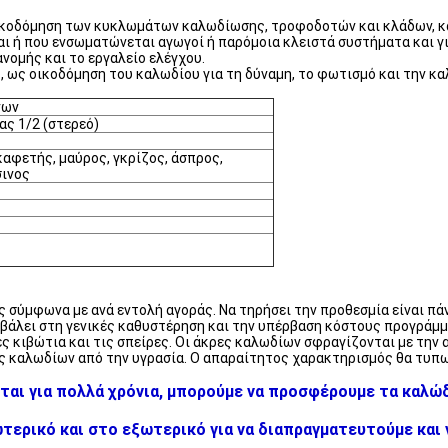
οικοδόμηση των κυκλωμάτων καλωδίωσης, τροφοδοτών και κλάδων, κ
αι ή που ενσωματώνεται αγωγοί ή παρόμοια κλειστά συστήματα και γι
νομής και το εργαλείο ελέγχου.
ό, ως οικοδόμηση του καλωδίου για τη δύναμη, το φωτισμό και την κ
νων
ας 1/2 (στερεό)
 καφετής, μαύρος, γκρίζος, άσπρος,
σινος
ς σύμφωνα με ανά εντολή αγοράς. Να τηρήσει την προθεσμία είναι π
βάλει στη γενικές καθυστέρηση και την υπέρβαση κόστους προγράμμ
ς κιβώτια και τις σπείρες. Οι άκρες καλωδίων σφραγίζονται με την
 καλωδίων από την υγρασία. Ο απαραίτητος χαρακτηρισμός θα τυπωθ
ται για πολλά χρόνια, μπορούμε να προσφέρουμε τα καλώδ
ερικό και στο εξωτερικό για να διαπραγματευτούμε και ν