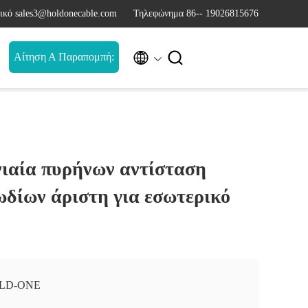
ικό sales3@holdonecable.com
Τηλεφώνημα 86-- 19026815676


Αίτηση Α Παραπομπή:
αία πυρήνων αντίσταση
ωδίων άριστη για εσωτερικό
LD-ONE