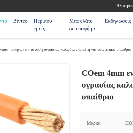
Ηλεκτρον
ντα
Βίντεο
Περίπου
Μας ελάτε
Εκδηλώσεις
εμείς
σε επαφή με
αία πυρήνων αντίσταση υγρασίας καλωδίων άριστη για εσωτερικό υπαίθριο
COem 4mm ενι
υγρασίας καλ
υπαίθριο
Μάρκα
HO