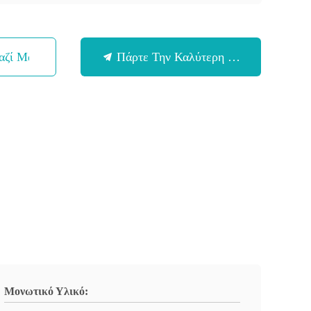
αζί Μας
Πάρτε Την Καλύτερη Τιμή
Μονωτικό Υλικό: