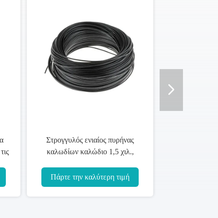
ωσε τον υψηλής
Πολυ καλώδιο 2.5mm πυρήνων
ς ενιαίο πυρήνα
σκελών ενιαίο φλόγα καλωδίων
 για βαρέων
οικοδόμησης χαλκού -
των λόγους
καθυστερών
καλύτερη τιμή
Πάρτε την καλύτερη τιμή