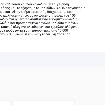
του καλωδίου και του καλωδίου. Η επιχείρηση
τάσης και τα εξαρτήματα καλωδίων, και ένα εργαστήριο
ι ανάπτυξης, τμήμα ποιοτικής διαχείρισης, που
ις πωλήσεις και τις οργανώσεις υπηρεσιών σε 106
αλώδιο, τυλιγμένο πολυαιθυλένιο εύκαμπτο καλώδιο,
αλώδιο και προσαραγμένο αργίλιο καλώδιο πυρήνων
ός-καπνού αλόγονο-ελεύθερες, του χαμηλός-αλόγονου
υστερούντω, μέχρι περισσότερες από 10.000
άγουν σύμφωνα με εθνικό ή τα διεθνή πρότυπα.