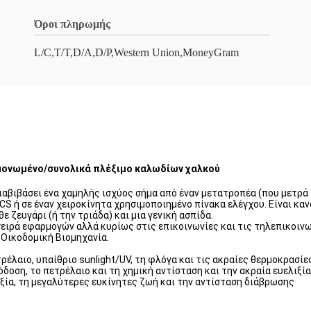
Όροι πληρωμής
L/C,T/T,D/A,D/P,Western Union,MoneyGram
ονωμένο/συνολικά πλέξιμο καλωδίων χαλκού
ιαβιβάσει ένα χαμηλής ισχύος σήμα από έναν μετατροπέα (που μετρά π
CS ή σε έναν χειροκίνητα χρησιμοποιημένο πίνακα ελέγχου. Είναι κανο
ε ζευγάρι (ή την τριάδα) και μια γενική ασπίδα.
ειρά εφαρμογών αλλά κυρίως στις επικοινωνίες και τις τηλεπικοινω
η Οικοδομική Βιομηχανία.
ρέλαιο, υπαίθριο sunlight/UV, τη φλόγα και τις ακραίες θερμοκρασίε
δοση, το πετρέλαιο και τη χημική αντίσταση και την ακραία ευελιξί
ξία, τη μεγαλύτερες ευκίνητες ζωή και την αντίσταση διάβρωσης