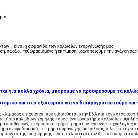
μοί
όντων – είναι η σφραγίδα των καλωδίων ενοργάνωσής μας.
η, σακάκι, τεθωρακισμένο ή εκτίμηση, ικανοποιούμε την ανάγκη σας γ
ται για πολλά χρόνια, μπορούμε να προσφέρουμε τα καλώδ
ερικό και στο εξωτερικό για να διαπραγματευτούμε και ν
ης κλίμακας επιχείρηση που ειδικεύεται στην Ε&Α και την κατασκευή 
αστήριο καλωδίων χαμηλής τάσης, ένα εργαστήριο καλωδίων υψηλής 
μα υποθέσεων, το εμπορικό τμήμα τμημάτων, έρευνας τεχνολογίας κα
ήμα ανεφοδιασμού, το τμήμα παραγωγής ασφάλειας, κ.λπ., και έχει τ
 προϊόντα της επιχείρησης είναι: το λάστιχο ετύλιξε το εύκαμπτο κ