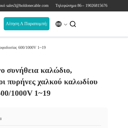
ικό sales3@holdonecable.com
Τηλεφώνημα 86-- 19026815676


Αίτηση Α Παραπομπή:
ροφοδοσίας 600/1000V 1~19
ο συνήθεια καλώδιο,
οι πυρήνες χαλκού καλωδίου
600/1000V 1~19
α