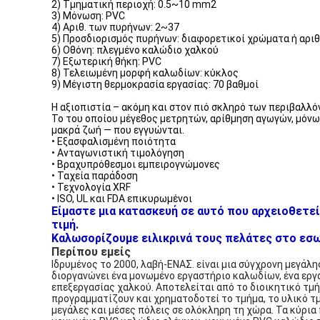
2) Τμηματική περιοχή: 0.5~10 mm2
3) Μόνωση: PVC
4) Αριθ. των πυρήνων: 2~37
5) Προσδιορισμός πυρήνων: διαφορετικοί χρώματα ή αριθ
6) Οθόνη: πλεγμένο καλώδιο χαλκού
7) Εξωτερική θήκη: PVC
8) Τελειωμένη μορφή καλωδίων: κύκλος
9) Μέγιστη θερμοκρασία εργασίας: 70 βαθμοί
Η αξιοπιστία – ακόμη και στον πιό σκληρό των περιβαλλ
Το του οποίου μέγεθος μετρητών, αρίθμηση αγωγών, μόνωσ
μακρά ζωή — που εγγυώνται.
• Εξασφαλισμένη ποιότητα
• Ανταγωνιστική τιμολόγηση
• Βραχυπρόθεσμοι εμπειρογνώμονες
• Ταχεία παράδοση
• Τεχνολογία XRF
• ISO, UL και FDA επικυρωμένοι
Είμαστε μια κατασκευή σε αυτό που αρχειοθετεί
τιμή.
Καλωσορίζουμε ειλικρινά τους πελάτες στο εσωτ
Περίπου εμείς
Ιδρυμένος το 2000, λαβή-ΕΝΑΣ. είναι μια σύγχρονη μεγάλ
διοργανώνει ένα μονωμένο εργαστήριο καλωδίων, ένα εργ
επεξεργασίας χαλκού. Αποτελείται από το διοικητικό τμή
προγραμματίζουν και χρηματοδοτεί το τμήμα, το υλικό τμ
μεγάλες και μέσες πόλεις σε ολόκληρη τη χώρα. Τα κύρια