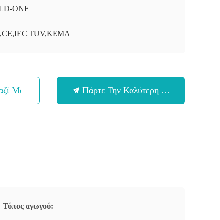
LD-ONE
O,CE,IEC,TUV,KEMA
αζί Μας
Πάρτε Την Καλύτερη Τιμή
Τύπος αγωγού: