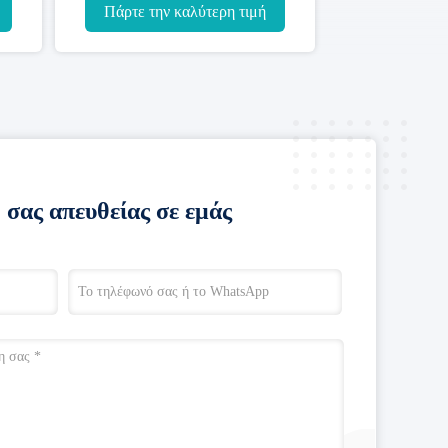
σύστημα
π
Πάρτε την καλύτερη τιμή
Πάρτε 
 σας απευθείας σε εμάς