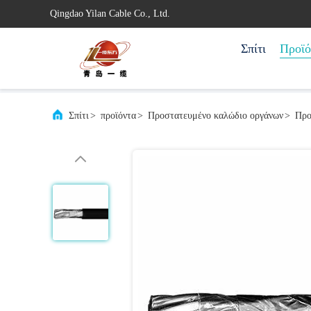
Qingdao Yilan Cable Co., Ltd.
Σπίτι
Προϊό
Σπίτι
>
προϊόντα
>
Προστατευμένο καλώδιο οργάνων
>
Προ