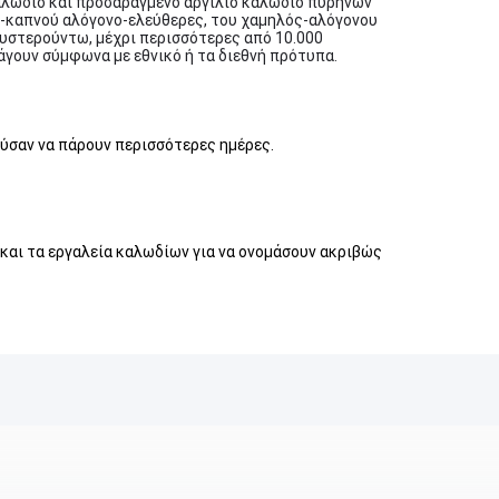
αλώδιο και προσαραγμένο αργίλιο καλώδιο πυρήνων
ός-καπνού αλόγονο-ελεύθερες, του χαμηλός-αλόγονου
υστερούντω, μέχρι περισσότερες από 10.000
άγουν σύμφωνα με εθνικό ή τα διεθνή πρότυπα.
ούσαν να πάρουν περισσότερες ημέρες.
 και τα εργαλεία καλωδίων για να ονομάσουν ακριβώς