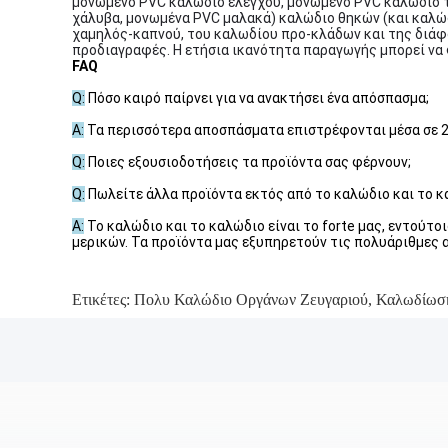
μονωμένο PVC καλώδιο ελέγχου, μονωμένο PVC καλώδιο 
χάλυβα, μονωμένα PVC μαλακά) καλώδιο θηκών (και καλώδ
χαμηλός-καπνού, του καλωδίου προ-κλάδων και της διάφ
προδιαγραφές. Η ετήσια ικανότητα παραγωγής μπορεί να φ
FAQ
Q:
Πόσο καιρό παίρνει για να ανακτήσει ένα απόσπασμα;
Α:
Τα περισσότερα αποσπάσματα επιστρέφονται μέσα σε 24 
Q:
Ποιες εξουσιοδοτήσεις τα προϊόντα σας φέρνουν;
Q:
Πωλείτε άλλα προϊόντα εκτός από το καλώδιο και το κ
Α:
Το καλώδιο και το καλώδιο είναι το forte μας, εντούτ
μερικών. Τα προϊόντα μας εξυπηρετούν τις πολυάριθμες α
Ετικέτες:
Πολυ Καλώδιο Οργάνων Ζευγαριού
,
Καλωδίωσ