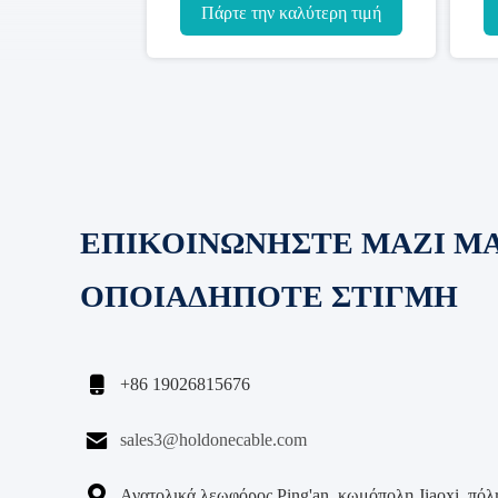
 CE
καλωδίων οργάνων
γήρανση π
Πάρτε την καλύτερη τιμή
Πάρτε την 
ΕΠΙΚΟΙΝΩΝΗΣΤΕ ΜΑΖΙ Μ
ΟΠΟΙΑΔΗΠΟΤΕ ΣΤΙΓΜΗ

+86 19026815676

sales3@holdonecable.com

Ανατολικά λεωφόρος Ping'an, κωμόπολη Jiaoxi, πόλη