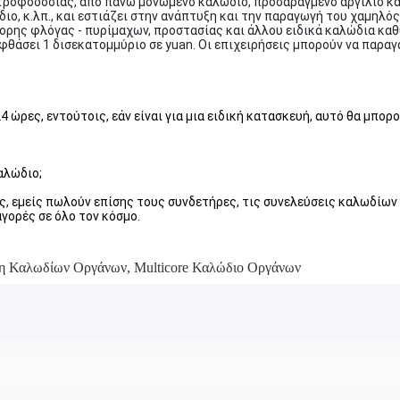
τροφοδοσίας, από πάνω μονωμένο καλώδιο, προσαραγμένο αργίλιο κ
ιο, κ.λπ., και εστιάζει στην ανάπτυξη και την παραγωγή του χαμηλ
ορης φλόγας - πυρίμαχων, προστασίας και άλλου ειδικά καλώδια καθ
θάσει 1 δισεκατομμύριο σε yuan. Οι επιχειρήσεις μπορούν να παραγ
ώρες, εντούτοις, εάν είναι για μια ειδική κατασκευή, αυτό θα μπορ
αλώδιο;
οις, εμείς πωλούν επίσης τους συνδετήρες, τις συνελεύσεις καλωδίων
γορές σε όλο τον κόσμο.
η Καλωδίων Οργάνων
,
Multicore Καλώδιο Οργάνων