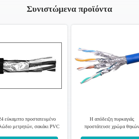
Συνιστώμενα προϊόντα
η πυρκαγιάς
300 / 500 Β μαλακή
ε χρώμα θηκών
προστατευμένη οργάνων οθόνη
γάνων το αντι
φύλλων αλουμινίου αργιλίου