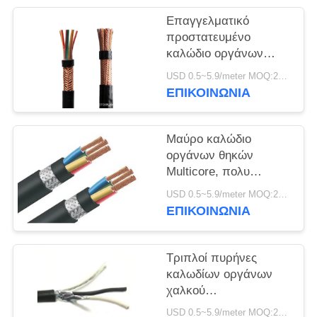
ΠΟΛΙΤΙΚΉ
Επαγγελματικό
ΑΠΟΡΡΉΤΟΥ
προστατευμένο
καλώδιο οργάνων
μεμονωμένο/συνολικά
USD 0.5~5.9/meter MOQ:2000
πλέξιμο καλωδίων
ΕΠΙΚΟΙΝΩΝΙΑ
χαλκού
Μαύρο καλώδιο
οργάνων θηκών
Multicore, πολυ
προστατευμένο
USD 0.5~5.9/meter MOQ:2000
ζευγάρι καλώδιο
ΕΠΙΚΟΙΝΩΝΙΑ
Τριπλοί πυρήνες
καλωδίων οργάνων
χαλκού
προστατευμένοι
USD 0.5~5.9/meter MOQ:2000