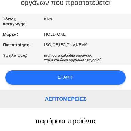
οργάνων που προστατεύεται
ΠΟΙΟΤΙΚΌΣ
ΈΛΕΓΧΟΣ
Τόπος
Κίνα
καταγωγής:
Μάρκα:
HOLD-ONE
ΜΑΣ
Πιστοποίηση:
ISO,CE,IEC,TUV,KEMA
ΕΛΆΤΕ
Υψηλό φως:
,
multicore καλώδιο οργάνων
ΣΕ
πολυ καλώδιο οργάνων ζευγαριού
ΕΠΑΦΉ
ΜΕ
ΕΠΑΦΉ!
ΕΙΔΉΣΕΙΣ
ΛΕΠΤΟΜΈΡΕΙΕΣ
SITEMAP
παρόμοια προϊόντα