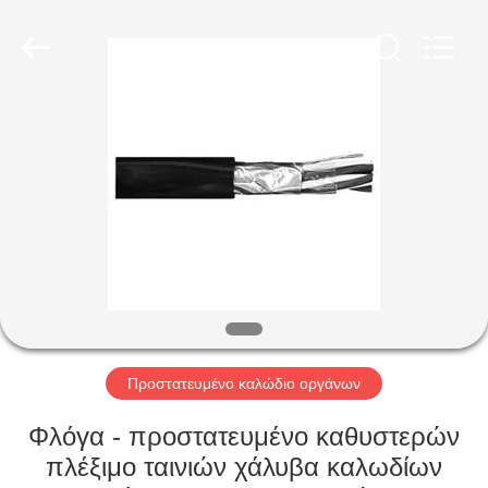
Qingdao
Yilan
Cable
Co.,
Ltd..
All
Rights
Reserved.
ΣΠΊΤΙ
ΠΡΟΪΌΝΤΑ
ΒΊΝΤΕΟ
ΠΕΡΊΠΟΥ
ΕΜΕΊΣ
Προστατευμένο καλώδιο οργάνων
ΓΎΡΟΣ
Φλόγα - προστατευμένο καθυστερών
ΕΡΓΟΣΤΑΣΊΩΝ
πλέξιμο ταινιών χάλυβα καλωδίων