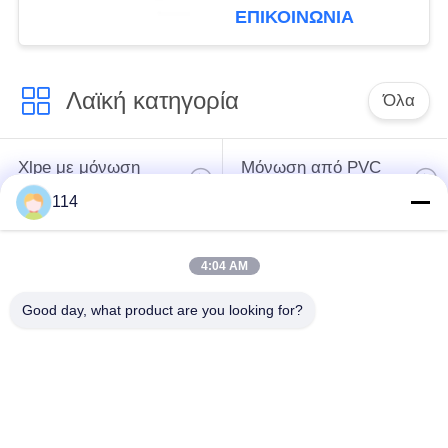
αγωγός 0,5 - 1,5
ΕΠΙΚΟΙΝΩΝΙΑ
τετράγωνα χιλ.
Λαϊκή κατηγορία
Όλα
Xlpe με μόνωση
Μόνωση από PVC
καλώδιο
καλωδίου
114
μεταλλικά μονωμένα
θωρακισμένο
4:04 AM
καλώδια
ηλεκτρικό καλώδιο
Good day, what product are you looking for?
Multicore καλώδιο
ενιαίο καλώδιο
ελέγχου
πυρήνων
χαμηλός καπνός
Προστατευμένο
μηδενικά καλώδιο