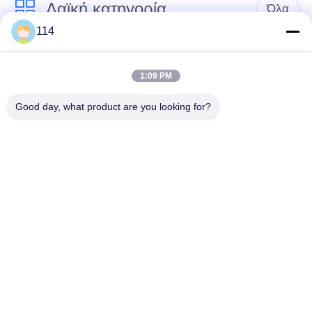
Λαϊκή κατηγορία
Όλα
114
Xlpe με μόνωση
Μόνωση από PVC
καλώδιο
καλωδίου
1:09 PM
Good day, what product are you looking for?
μεταλλικά μονωμένα
θωρακισμένο
καλώδια
ηλεκτρικό καλώδιο
Multicore καλώδιο
ενιαίο καλώδιο
ελέγχου
πυρήνων
χαμηλός καπνός
Προστατευμένο
μηδενικά καλώδιο
καλώδιο οργάνων
αλόγονου