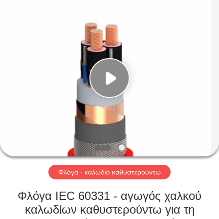
Qingdao
Yilan
Cable
Co.,
Ltd..
All
Rights
Reserved.
ΣΠΊΤΙ
ΠΡΟΪΌΝΤΑ
ΒΊΝΤΕΟ
ΠΕΡΊΠΟΥ
ΕΜΕΊΣ
Φλόγα - καλώδιο καθυστερούντω
ΓΎΡΟΣ
Φλόγα IEC 60331 - αγωγός χαλκού
ΕΡΓΟΣΤΑΣΊΩΝ
καλωδίων καθυστερούντω για τη