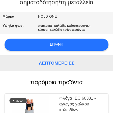
σηματοδότηση/τη μεταλλεία
ΠΟΙΟΤΙΚΌΣ
ΈΛΕΓΧΟΣ
Μάρκα:
HOLD-ONE
Υψηλό φως:
,
πυρκαγιά - καλώδιο καθυστερούντω
φλόγα - καλώδιο καθυστερούντω
ΜΑΣ
ΕΛΆΤΕ
ΕΠΑΦΉ!
ΣΕ
ΕΠΑΦΉ
ΛΕΠΤΟΜΈΡΕΙΕΣ
ΜΕ
παρόμοια προϊόντα
ΕΙΔΉΣΕΙΣ
SITEMAP
Φλόγα IEC 60331 -
αγωγός χαλκού
καλωδίων