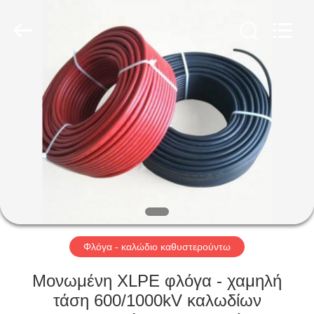
Qingdao
Yilan
Cable
Co.,
Ltd..
All
Rights
Reserved.
ΣΠΊΤΙ
ΠΡΟΪΌΝΤΑ
ΒΊΝΤΕΟ
ΠΕΡΊΠΟΥ
ΕΜΕΊΣ
Φλόγα - καλώδιο καθυστερούντω
ΓΎΡΟΣ
Μονωμένη XLPE φλόγα - χαμηλή
ΕΡΓΟΣΤΑΣΊΩΝ
τάση 600/1000kV καλωδίων