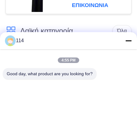
πυρήνων STA ΑΤΑ
ΕΠΙΚΟΙΝΩΝΙΑ
ανθεκτικός στη
θερμότητα
Λαϊκή κατηγορία
Όλα
114
Xlpe με μόνωση
Μόνωση από PVC
καλώδιο
καλωδίου
4:55 PM
Good day, what product are you looking for?
μεταλλικά μονωμένα
θωρακισμένο
καλώδια
ηλεκτρικό καλώδιο
Multicore καλώδιο
ενιαίο καλώδιο
ελέγχου
πυρήνων
χαμηλός καπνός
Προστατευμένο
μηδενικά καλώδιο