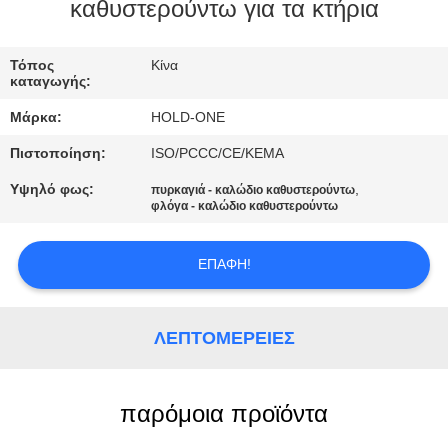
καθυστερούντω για τα κτήρια
ΠΟΙΟΤΙΚΌΣ
ΈΛΕΓΧΟΣ
Τόπος
Κίνα
καταγωγής:
Μάρκα:
HOLD-ONE
ΜΑΣ
Πιστοποίηση:
ISO/PCCC/CE/KEMA
ΕΛΆΤΕ
Υψηλό φως:
,
πυρκαγιά - καλώδιο καθυστερούντω
ΣΕ
φλόγα - καλώδιο καθυστερούντω
ΕΠΑΦΉ
ΜΕ
ΕΠΑΦΉ!
ΕΙΔΉΣΕΙΣ
ΛΕΠΤΟΜΈΡΕΙΕΣ
SITEMAP
παρόμοια προϊόντα