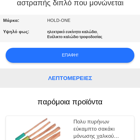
αστραπής διπλό που μονώνεται
ΠΟΙΟΤΙΚΌΣ
ΈΛΕΓΧΟΣ
Μάρκα:
HOLD-ONE
Υψηλό φως:
,
ηλεκτρικό ευκίνητο καλώδιο
Ευέλικτο καλώδιο τροφοδοσίας
ΜΑΣ
ΕΛΆΤΕ
ΕΠΑΦΉ!
ΣΕ
ΕΠΑΦΉ
ΛΕΠΤΟΜΈΡΕΙΕΣ
ΜΕ
παρόμοια προϊόντα
ΕΙΔΉΣΕΙΣ
SITEMAP
Πολυ πυρήνων
εύκαμπτο σακάκι
μόνωσης χαλκού