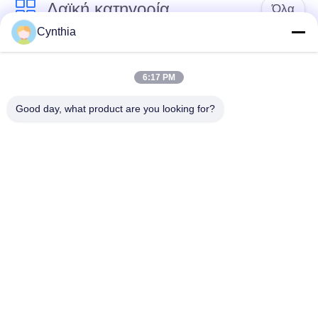
Λαϊκή κατηγορία
Όλα
Cynthia
Xlpe με μόνωση
Μόνωση από PVC
καλώδιο
καλωδίου
6:17 PM
Good day, what product are you looking for?
μεταλλικά μονωμένα
θωρακισμένο
καλώδια
ηλεκτρικό καλώδιο
Multicore καλώδιο
ενιαίο καλώδιο
ελέγχου
πυρήνων
χαμηλός καπνός
Προστατευμένο
μηδενικά καλώδιο
καλώδιο οργάνων
αλόγονου