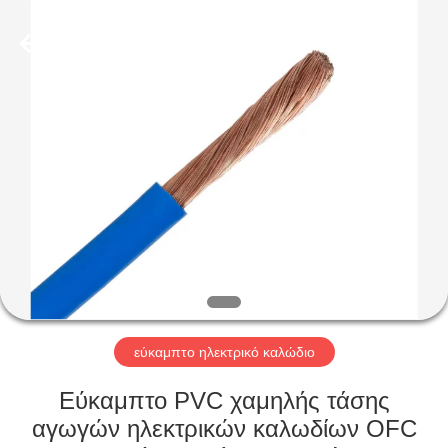
Qingdao
Yilan
Cable
Co.,
Ltd..
All
Rights
Reserved.
ΣΠΊΤΙ
ΠΡΟΪΌΝΤΑ
ΒΊΝΤΕΟ
ΠΕΡΊΠΟΥ
ΕΜΕΊΣ
εύκαμπτο ηλεκτρικό καλώδιο
ΓΎΡΟΣ
Εύκαμπτο PVC χαμηλής τάσης
ΕΡΓΟΣΤΑΣΊΩΝ
αγωγών ηλεκτρικών καλωδίων OFC