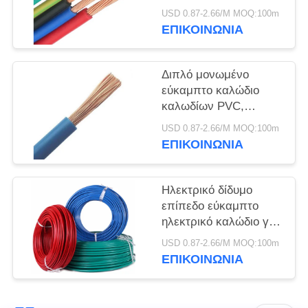
ΠΟΛΙΤΙΚΉ
ηλεκτρικών καλωδίων
USD 0.87-2.66/M MOQ:100m
ΑΠΟΡΡΉΤΟΥ
καθαρό με την οθόνη
ΕΠΙΚΟΙΝΩΝΙΑ
RVVP
Διπλό μονωμένο
εύκαμπτο καλώδιο
καλωδίων PVC,
ενιαίος πυρήνας
USD 0.87-2.66/M MOQ:100m
καλωδίων δύναμης
ΕΠΙΚΟΙΝΩΝΙΑ
ηλεκτρικός
Ηλεκτρικό δίδυμο
επίπεδο εύκαμπτο
ηλεκτρικό καλώδιο για
τη στατική υπαίθρια
USD 0.87-2.66/M MOQ:100m
εφαρμογή
ΕΠΙΚΟΙΝΩΝΙΑ