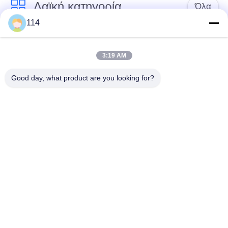
Λαϊκή κατηγορία
Όλα
114
Xlpe με μόνωση
Μόνωση από PVC
καλώδιο
καλωδίου
3:19 AM
Good day, what product are you looking for?
μεταλλικά μονωμένα
θωρακισμένο
καλώδια
ηλεκτρικό καλώδιο
Multicore καλώδιο
ενιαίο καλώδιο
ελέγχου
πυρήνων
χαμηλός καπνός
Προστατευμένο
μηδενικά καλώδιο
καλώδιο οργάνων
αλόγονου