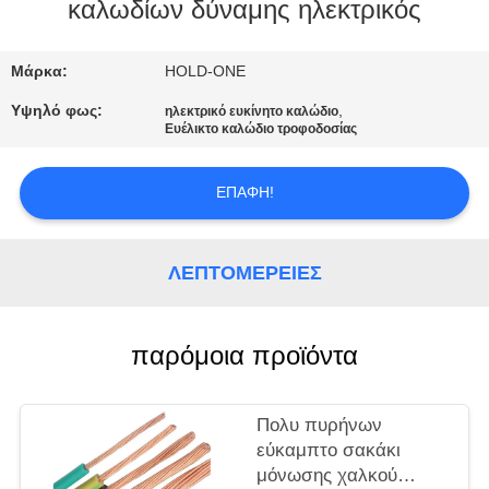
καλωδίων δύναμης ηλεκτρικός
ΠΟΙΟΤΙΚΌΣ
ΈΛΕΓΧΟΣ
Μάρκα:
HOLD-ONE
Υψηλό φως:
,
ηλεκτρικό ευκίνητο καλώδιο
Ευέλικτο καλώδιο τροφοδοσίας
ΜΑΣ
ΕΛΆΤΕ
ΕΠΑΦΉ!
ΣΕ
ΕΠΑΦΉ
ΛΕΠΤΟΜΈΡΕΙΕΣ
ΜΕ
παρόμοια προϊόντα
ΕΙΔΉΣΕΙΣ
SITEMAP
Πολυ πυρήνων
εύκαμπτο σακάκι
μόνωσης χαλκού