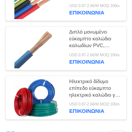
ΠΟΛΙΤΙΚΉ
ηλεκτρικών καλωδίων
USD 0.87-2.66/M MOQ:100m
ΑΠΟΡΡΉΤΟΥ
καθαρό με την οθόνη
ΕΠΙΚΟΙΝΩΝΙΑ
RVVP
Διπλό μονωμένο
εύκαμπτο καλώδιο
καλωδίων PVC,
ενιαίος πυρήνας
USD 0.87-2.66/M MOQ:100m
καλωδίων δύναμης
ΕΠΙΚΟΙΝΩΝΙΑ
ηλεκτρικός
Ηλεκτρικό δίδυμο
επίπεδο εύκαμπτο
ηλεκτρικό καλώδιο για
τη στατική υπαίθρια
USD 0.87-2.66/M MOQ:100m
εφαρμογή
ΕΠΙΚΟΙΝΩΝΙΑ