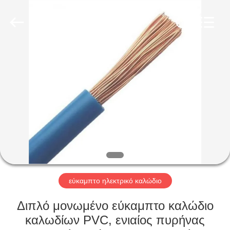
Qingdao
Yilan
Cable
Co.,
Ltd..
All
Rights
Reserved.
ΣΠΊΤΙ
ΠΡΟΪΌΝΤΑ
ΒΊΝΤΕΟ
ΠΕΡΊΠΟΥ
ΕΜΕΊΣ
εύκαμπτο ηλεκτρικό καλώδιο
ΓΎΡΟΣ
Διπλό μονωμένο εύκαμπτο καλώδιο
ΕΡΓΟΣΤΑΣΊΩΝ
καλωδίων PVC, ενιαίος πυρήνας