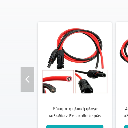
Εύκαμπτη ηλιακή φλόγα
4
καλωδίων PV - καθυστερών
πλ
1.5MM προστασία του