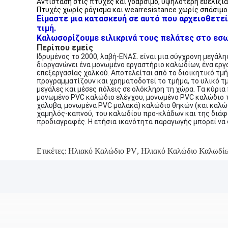
Αντίσταση στις πτυχές και γδάρσιμο, υψηλότερη ευελιξία
Πτυχές χωρίς ράγισμα και wearresistance χωρίς σπάσιμο
Είμαστε μια κατασκευή σε αυτό που αρχειοθετεί
τιμή.
Καλωσορίζουμε ειλικρινά τους πελάτες στο εσωτ
Περίπου εμείς
Ιδρυμένος το 2000, λαβή-ΕΝΑΣ. είναι μια σύγχρονη μεγάλ
διοργανώνει ένα μονωμένο εργαστήριο καλωδίων, ένα εργ
επεξεργασίας χαλκού. Αποτελείται από το διοικητικό τμή
προγραμματίζουν και χρηματοδοτεί το τμήμα, το υλικό τμ
μεγάλες και μέσες πόλεις σε ολόκληρη τη χώρα. Τα κύρια
μονωμένο PVC καλώδιο ελέγχου, μονωμένο PVC καλώδιο 
χάλυβα, μονωμένα PVC μαλακά) καλώδιο θηκών (και καλώδ
χαμηλός-καπνού, του καλωδίου προ-κλάδων και της διάφ
προδιαγραφές. Η ετήσια ικανότητα παραγωγής μπορεί να φ
Ετικέτες:
Ηλιακό Καλώδιο PV
,
Ηλιακό Καλώδιο Καλωδί