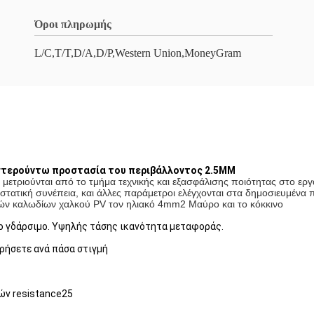
Όροι πληρωμής
L/C,T/T,D/A,D/P,Western Union,MoneyGram
στερούντω προστασία του περιβάλλοντος 2.5MM
τος μετριούνται από το τμήμα τεχνικής και εξασφάλισης ποιότητας στο 
στατική συνέπεια, και άλλες παράμετροι ελέγχονται στα δημοσιευμένα 
ν καλωδίων χαλκού PV τον ηλιακό 4mm2 Μαύρο και το κόκκινο
ο γδάρσιμο. Υψηλής τάσης ικανότητα μεταφοράς.
ρήσετε ανά πάσα στιγμή
ών resistance25