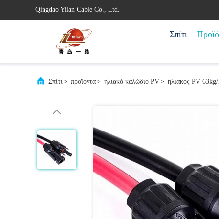
Qingdao Yilan Cable Co., Ltd.
Σπίτι
Προϊό
Σπίτι
>
προϊόντα
>
ηλιακό καλώδιο PV
>
ηλιακός PV 63kg/