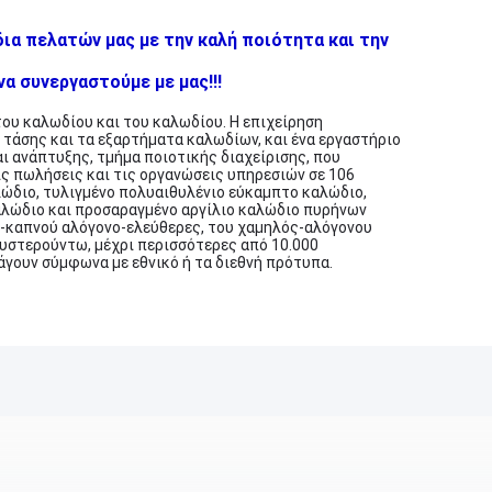
ια πελατών μας με την καλή ποιότητα και την
α συνεργαστούμε με μας!!!
του καλωδίου και του καλωδίου. Η επιχείρηση
τάσης και τα εξαρτήματα καλωδίων, και ένα εργαστήριο
ι ανάπτυξης, τμήμα ποιοτικής διαχείρισης, που
ις πωλήσεις και τις οργανώσεις υπηρεσιών σε 106
αλώδιο, τυλιγμένο πολυαιθυλένιο εύκαμπτο καλώδιο,
αλώδιο και προσαραγμένο αργίλιο καλώδιο πυρήνων
ός-καπνού αλόγονο-ελεύθερες, του χαμηλός-αλόγονου
υστερούντω, μέχρι περισσότερες από 10.000
άγουν σύμφωνα με εθνικό ή τα διεθνή πρότυπα.