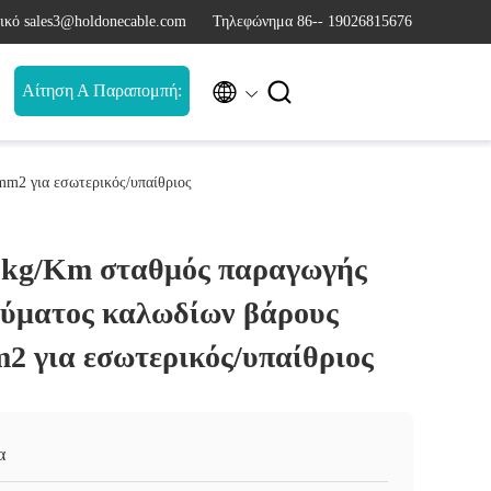
ικό sales3@holdonecable.com
Τηλεφώνημα 86-- 19026815676


Αίτηση Α Παραπομπή:
m2 για εσωτερικός/υπαίθριος
3kg/Km σταθμός παραγωγής
εύματος καλωδίων βάρους
2 για εσωτερικός/υπαίθριος
α