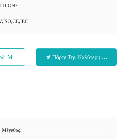
LD-ONE
,ISO,CE,IEC
αζί Μας
Πάρτε Την Καλύτερη Τιμή
Μέγεθος: