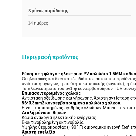
Χρόνος παράδοσης
14 ημέρες
Περιγραφή προϊόντος
Εύκαμπτη φλόγα - ηλεκτρικό PV καλώδιο 1.5MM καθυ
Οι ηλεκτρικές και διαστατικές ιδιότητες αυτού του προϊόν
αντίσταση αγωγών, η ποιότητα κατασκευής (εργασία), η δια
Τα πλεονεκτήματα του pv1-φ κονσερβοποίησαν TUV συνεχώ
Επικασσιτερωμένος χαλκός
Αντίσταση οξείδωσης και γήρανσης. Άριστη αντίσταση στ
56*0.3mm2 κονσερβοποιημένα καλώδια χαλκού.
Είναι τυποποιημένος αριθμός καλωδίων. Μπορείτε να μετ
Διπλή μόνωση θηκών
Καμία αναλογία ηλεκτρικής ενέργειας
Ε-ακτινοβολημένη ακτινοβολία
Υψηλής θερμοκρασίας (+90 " Γ) οικονομικά ενεργή ζωή ετ
Άριστη ευελιξία