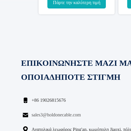
περιβάλλοντος 2.5MM
Πάρτε την καλύτερη τιμή
ΕΠΙΚΟΙΝΩΝΗΣΤΕ ΜΑΖΙ Μ
ΟΠΟΙΑΔΗΠΟΤΕ ΣΤΙΓΜΗ

+86 19026815676

sales3@holdonecable.com

Ανατολικά λεωφόρος Ping'an, κωμόπολη Jiaoxi, πόλη