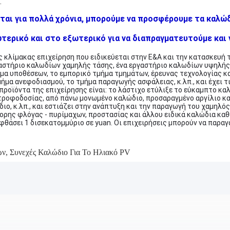
.
ται για πολλά χρόνια, μπορούμε να προσφέρουμε τα καλώδ
ερικό και στο εξωτερικό για να διαπραγματευτούμε και ν
ης κλίμακας επιχείρηση που ειδικεύεται στην Ε&Α και την κατασκευή 
αστήριο καλωδίων χαμηλής τάσης, ένα εργαστήριο καλωδίων υψηλής 
μα υποθέσεων, το εμπορικό τμήμα τμημάτων, έρευνας τεχνολογίας κα
ήμα ανεφοδιασμού, το τμήμα παραγωγής ασφάλειας, κ.λπ., και έχει τ
 προϊόντα της επιχείρησης είναι: το λάστιχο ετύλιξε το εύκαμπτο κ
τροφοδοσίας, από πάνω μονωμένο καλώδιο, προσαραγμένο αργίλιο κ
ιο, κ.λπ., και εστιάζει στην ανάπτυξη και την παραγωγή του χαμηλ
ορης φλόγας - πυρίμαχων, προστασίας και άλλου ειδικά καλώδια καθ
θάσει 1 δισεκατομμύριο σε yuan. Οι επιχειρήσεις μπορούν να παραγ
ων
,
Συνεχές Καλώδιο Για Το Ηλιακό PV