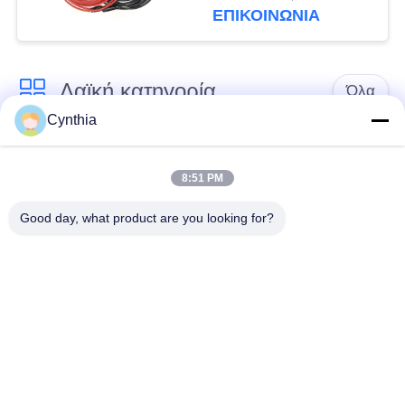
ζωής αλόγονου
ΕΠΙΚΟΙΝΩΝΙΑ
Λαϊκή κατηγορία
Όλα
Cynthia
Xlpe με μόνωση
Μόνωση από PVC
καλώδιο
καλωδίου
8:51 PM
Good day, what product are you looking for?
μεταλλικά μονωμένα
θωρακισμένο
καλώδια
ηλεκτρικό καλώδιο
Multicore καλώδιο
ενιαίο καλώδιο
ελέγχου
πυρήνων
χαμηλός καπνός
Προστατευμένο
μηδενικά καλώδιο