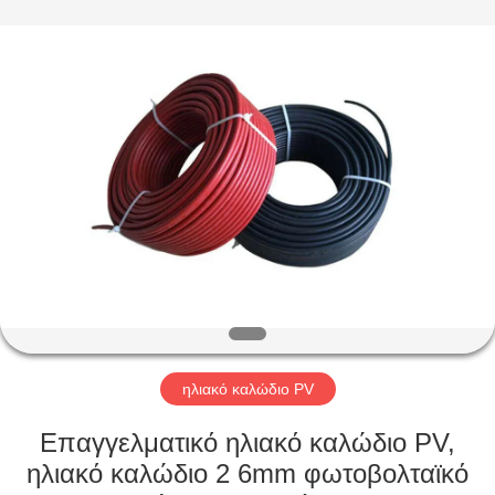
Qingdao
Yilan
Cable
Co.,
Ltd..
All
Rights
Reserved.
ΣΠΊΤΙ
ΠΡΟΪΌΝΤΑ
ΒΊΝΤΕΟ
ΠΕΡΊΠΟΥ
ΕΜΕΊΣ
ηλιακό καλώδιο PV
ΓΎΡΟΣ
Επαγγελματικό ηλιακό καλώδιο PV,
ΕΡΓΟΣΤΑΣΊΩΝ
ηλιακό καλώδιο 2 6mm φωτοβολταϊκό