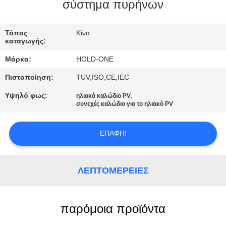
σύστημα πυρήνων
ΠΟΙΟΤΙΚΌΣ
ΈΛΕΓΧΟΣ
Τόπος
Κίνα
καταγωγής:
Μάρκα:
HOLD-ONE
ΜΑΣ
Πιστοποίηση:
TUV,ISO,CE,IEC
ΕΛΆΤΕ
Υψηλό φως:
,
ηλιακό καλώδιο PV
ΣΕ
συνεχές καλώδιο για το ηλιακό PV
ΕΠΑΦΉ
ΜΕ
ΕΠΑΦΉ!
ΕΙΔΉΣΕΙΣ
ΛΕΠΤΟΜΈΡΕΙΕΣ
SITEMAP
παρόμοια προϊόντα