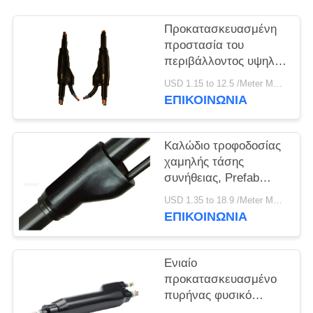
ΠΟΛΙΤΙΚΉ
ΑΠΟΡΡΉΤΟΥ
Προκατασκευασμένη
προστασία του
περιβάλλοντος υψηλής
επίδοσης καλωδίων
USD 1.15 to 12.5 /Meter MOQ:500m
κλάδων αγορών
ΕΠΙΚΟΙΝΩΝΙΑ
λεωφόρος
Καλώδιο τροφοδοσίας
χαμηλής τάσης
συνήθειας, Prefab
καλώδια 3.5KV/τάσεις
USD 1.35 to 18.9 /Meter MOQ:500m
δοκιμής 5min
ΕΠΙΚΟΙΝΩΝΙΑ
Ενιαίο
προκατασκευασμένο
πυρήνας φυσικό
σακάκι καλωδίων