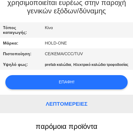
χρησιμοποιείται ευρέως στην παροχή
ΠΟΙΟΤΙΚΌΣ
γενικών εξόδων/δύναμης
ΈΛΕΓΧΟΣ
Τόπος
Κίνα
καταγωγής:
ΜΑΣ
Μάρκα:
HOLD-ONE
ΕΛΆΤΕ
Πιστοποίηση:
CE/KEMA/CCC/TUV
ΣΕ
Υψηλό φως:
,
prefab καλώδια
Ηλεκτρικό καλώδιο τροφοδοσίας
ΕΠΑΦΉ
ΜΕ
ΕΠΑΦΉ!
ΕΙΔΉΣΕΙΣ
ΛΕΠΤΟΜΈΡΕΙΕΣ
SITEMAP
παρόμοια προϊόντα