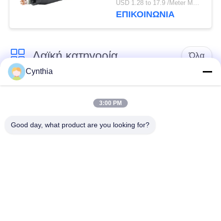
USD 1.28 to 17.9 /Meter MOQ:500m
κλάδων με το φυσικό
ΕΠΙΚΟΙΝΩΝΙΑ
μαύρο σακάκι
Λαϊκή κατηγορία
Όλα
Cynthia
Xlpe με μόνωση
Μόνωση από PVC
καλώδιο
καλωδίου
3:00 PM
Good day, what product are you looking for?
μεταλλικά μονωμένα
θωρακισμένο
καλώδια
ηλεκτρικό καλώδιο
Multicore καλώδιο
ενιαίο καλώδιο
ελέγχου
πυρήνων
χαμηλός καπνός
Προστατευμένο