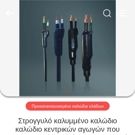
Qingdao
Yilan
Cable
Co.,
Ltd..
All
Rights
Reserved.
ΣΠΊΤΙ
ΠΡΟΪΌΝΤΑ
ΒΊΝΤΕΟ
ΠΕΡΊΠΟΥ
ΕΜΕΊΣ
Προκατασκευασμένο καλώδιο κλάδων
ΓΎΡΟΣ
Στρογγυλό καλυμμένο καλώδιο
ΕΡΓΟΣΤΑΣΊΩΝ
καλώδιο κεντρικών αγωγών που