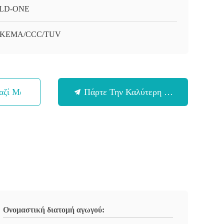
LD-ONE
/KEMA/CCC/TUV
αζί Μας
Πάρτε Την Καλύτερη Τιμή
Ονομαστική διατομή αγωγού: