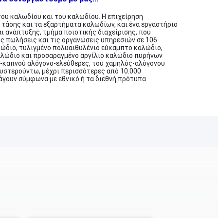
του καλωδίου και του καλωδίου. Η επιχείρηση
τάσης και τα εξαρτήματα καλωδίων, και ένα εργαστήριο
ι ανάπτυξης, τμήμα ποιοτικής διαχείρισης, που
ις πωλήσεις και τις οργανώσεις υπηρεσιών σε 106
αλώδιο, τυλιγμένο πολυαιθυλένιο εύκαμπτο καλώδιο,
αλώδιο και προσαραγμένο αργίλιο καλώδιο πυρήνων
ός-καπνού αλόγονο-ελεύθερες, του χαμηλός-αλόγονου
υστερούντω, μέχρι περισσότερες από 10.000
άγουν σύμφωνα με εθνικό ή τα διεθνή πρότυπα.