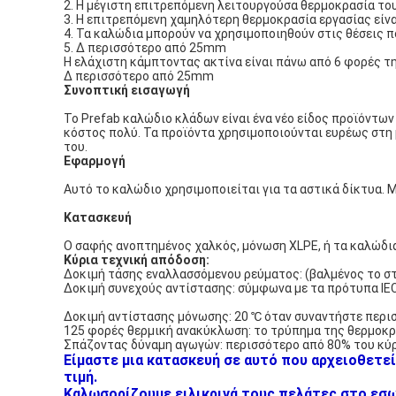
2. Η μέγιστη επιτρεπόμενη λειτουργούσα θερμοκρασία του
3. Η επιτρεπόμενη χαμηλότερη θερμοκρασία εργασίας είνα
4. Τα καλώδια μπορούν να χρησιμοποιηθούν στις θέσεις π
5. Δ περισσότερο από 25mm
Η ελάχιστη κάμπτοντας ακτίνα είναι πάνω από 6 φορές τ
Δ περισσότερο από 25mm
Συνοπτική εισαγωγή
Το Prefab καλώδιο κλάδων είναι ένα νέο είδος προϊόντων 
κόστος πολύ. Τα προϊόντα χρησιμοποιούνται ευρέως στη μ
του.
Εφαρμογή
Αυτό το καλώδιο χρησιμοποιείται για τα αστικά δίκτυα. Μ
Κατασκευή
Ο σαφής ανοπτημένος χαλκός, μόνωση XLPE, ή τα καλώδι
Κύρια τεχνική απόδοση:
Δοκιμή τάσης εναλλασσόμενου ρεύματος: (βαλμένος το στο 
Δοκιμή συνεχούς αντίστασης: σύμφωνα με τα πρότυπα IE
Δοκιμή αντίστασης μόνωσης: 20 ℃ όταν συναντήστε περι
125 φορές θερμική ανακύκλωση: το τρύπημα της θερμοκρα
Σπάζοντας δύναμη αγωγών: περισσότερο από 80% του κύ
Είμαστε μια κατασκευή σε αυτό που αρχειοθετεί
τιμή.
Καλωσορίζουμε ειλικρινά τους πελάτες στο εσωτ