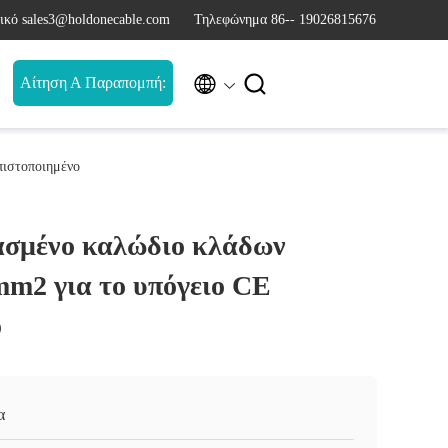
ικό sales3@holdonecable.com
Τηλεφώνημα 86-- 19026815676


Αίτηση Α Παραπομπή:
πιστοποιημένο
σμένο καλώδιο κλάδων
m2 για το υπόγειο CE
ο
α