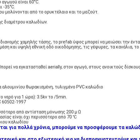
 αγωγού είναι 60°C.
ι -35°C.
ου μολύνονται από το ορυκτέλαιο και το μαζούτ.
ης διαμέτρου καλωδίων.
διανομής χαμηλής τάσης, το prefab ύφος μπορεί να μειώσει την έντασ
έση και υψηλή εθνική οδό οικοδόμησης, τις γέφυρες, τα κανάλια, το
πορεί να εγκατασταθεί aerially, στον αγωγό, στους ανοικτούς δίσκου
α αλουμινίου θωρακισμένη, τυλιγμένο PVC καλώδιο
νερό για 1 ώρα): 3.5kv το /5min.
C 60502-1997
σσότερο από αντίσταση μόνωσης 200 μ Ω
σίας είναι όχι περισσότερο από 70 ℃
ριου καλωδίου
ται για πολλά χρόνια, μπορούμε να προσφέρουμε τα καλώδ
ερικό και στο εξωτερικό για να διαπραγματευτούμε και ν