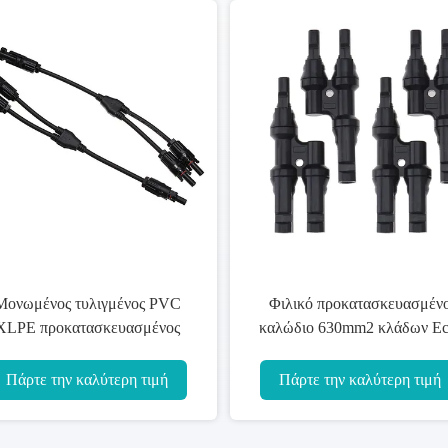
 τυλιγμένος PVC
Φιλικό προκατασκευασμένο
κατασκευασμένος
καλώδιο 630mm2 κλάδων Eco/
ο κλάδος CCA
κτήριο ανώτερων αξιωμάτων
uctorA cOem
95mm2
ν καλύτερη τιμή
Πάρτε την καλύτερη τιμή