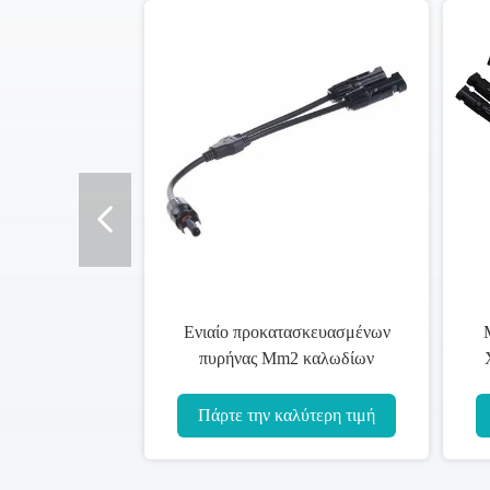
Ενιαίο προκατασκευασμένων
Μονωμένος
πυρήνας Mm2 καλωδίων
XLPE προ
πυρίμαχο 1 X 185 κλάδων
καλώδι
οποιοδήποτε χρώμα
Cond
Πάρτε την καλύτερη τιμή
Πάρτε τη