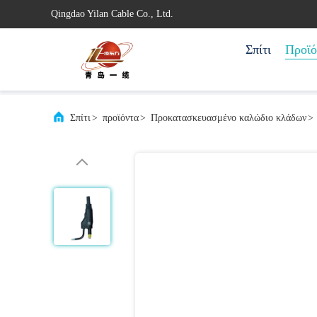
Qingdao Yilan Cable Co., Ltd.
Σπίτι
Προϊό
Σπίτι
>
προϊόντα
>
Προκατασκευασμένο καλώδιο κλάδων
>