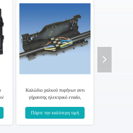
Καλώδιο χαλκού πυρήνων αντι
Το Unar
γήρανσης ηλεκτρικό ενιαίο,
τυλι
καλώδιο IEC60228 κραμάτων
καπνο
αργιλίου
Πάρτε την καλύτερη τιμή
Πάρτ