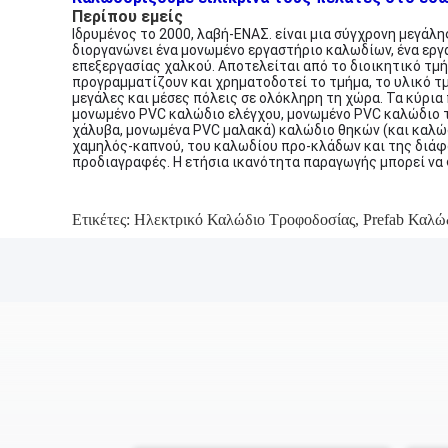
Περίπου εμείς
Ιδρυμένος το 2000, λαβή-ΕΝΑΣ. είναι μια σύγχρονη μεγάλ
διοργανώνει ένα μονωμένο εργαστήριο καλωδίων, ένα εργ
επεξεργασίας χαλκού. Αποτελείται από το διοικητικό τμή
προγραμματίζουν και χρηματοδοτεί το τμήμα, το υλικό τμ
μεγάλες και μέσες πόλεις σε ολόκληρη τη χώρα. Τα κύρια
μονωμένο PVC καλώδιο ελέγχου, μονωμένο PVC καλώδιο 
χάλυβα, μονωμένα PVC μαλακά) καλώδιο θηκών (και καλώδ
χαμηλός-καπνού, του καλωδίου προ-κλάδων και της διάφ
προδιαγραφές. Η ετήσια ικανότητα παραγωγής μπορεί να φ
Ετικέτες:
Ηλεκτρικό Καλώδιο Τροφοδοσίας
,
Prefab Καλώ