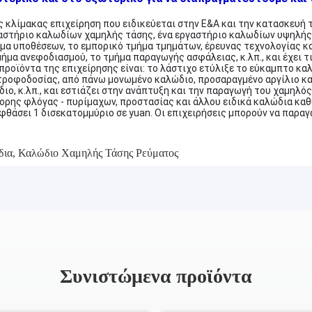
ης κλίμακας επιχείρηση που ειδικεύεται στην Ε&Α και την κατασκευή 
αστήριο καλωδίων χαμηλής τάσης, ένα εργαστήριο καλωδίων υψηλής 
μα υποθέσεων, το εμπορικό τμήμα τμημάτων, έρευνας τεχνολογίας κα
ήμα ανεφοδιασμού, το τμήμα παραγωγής ασφάλειας, κ.λπ., και έχει τ
 προϊόντα της επιχείρησης είναι: το λάστιχο ετύλιξε το εύκαμπτο κ
τροφοδοσίας, από πάνω μονωμένο καλώδιο, προσαραγμένο αργίλιο κ
ιο, κ.λπ., και εστιάζει στην ανάπτυξη και την παραγωγή του χαμηλ
ορης φλόγας - πυρίμαχων, προστασίας και άλλου ειδικά καλώδια καθ
θάσει 1 δισεκατομμύριο σε yuan. Οι επιχειρήσεις μπορούν να παραγ
δια
,
Καλώδιο Χαμηλής Τάσης Ρεύματος
Συνιστώμενα προϊόντα