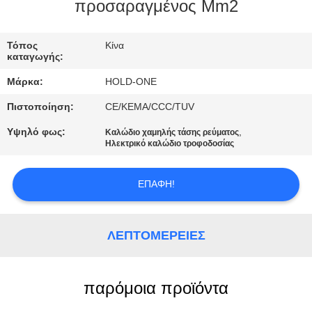
προσαραγμένος Mm2
ΠΟΙΟΤΙΚΌΣ
ΈΛΕΓΧΟΣ
Τόπος
Κίνα
καταγωγής:
Μάρκα:
HOLD-ONE
ΜΑΣ
Πιστοποίηση:
CE/KEMA/CCC/TUV
ΕΛΆΤΕ
Υψηλό φως:
,
Καλώδιο χαμηλής τάσης ρεύματος
ΣΕ
Ηλεκτρικό καλώδιο τροφοδοσίας
ΕΠΑΦΉ
ΜΕ
ΕΠΑΦΉ!
ΕΙΔΉΣΕΙΣ
ΛΕΠΤΟΜΈΡΕΙΕΣ
SITEMAP
παρόμοια προϊόντα