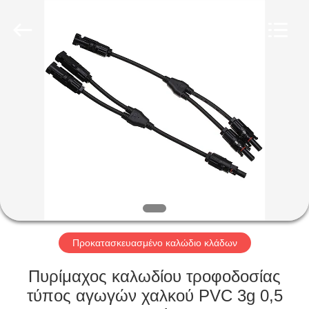
Qingdao
Yilan
Cable
Co.,
Ltd..
All
Rights
Reserved.
ΣΠΊΤΙ
ΠΡΟΪΌΝΤΑ
ΒΊΝΤΕΟ
ΠΕΡΊΠΟΥ
ΕΜΕΊΣ
Προκατασκευασμένο καλώδιο κλάδων
ΓΎΡΟΣ
Πυρίμαχος καλωδίου τροφοδοσίας
ΕΡΓΟΣΤΑΣΊΩΝ
τύπος αγωγών χαλκού PVC 3g 0,5