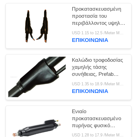
ΠΟΛΙΤΙΚΉ
Προκατασκευασμένη
ΑΠΟΡΡΉΤΟΥ
προστασία του
περιβάλλοντος υψηλής
επίδοσης καλωδίων
USD 1.15 to 12.5 /Meter MOQ:500m
κλάδων αγορών
ΕΠΙΚΟΙΝΩΝΙΑ
λεωφόρος
Καλώδιο τροφοδοσίας
χαμηλής τάσης
συνήθειας, Prefab
καλώδια 3.5KV/τάσεις
USD 1.35 to 18.9 /Meter MOQ:500m
δοκιμής 5min
ΕΠΙΚΟΙΝΩΝΙΑ
Ενιαίο
προκατασκευασμένο
πυρήνας φυσικό
σακάκι καλωδίων
USD 1.28 to 17.9 /Meter MOQ:500m