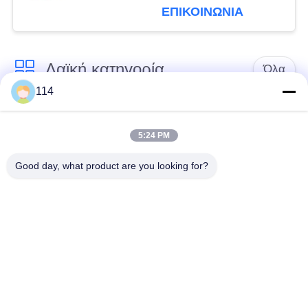
κλάδων με το φυσικό
ΕΠΙΚΟΙΝΩΝΙΑ
μαύρο σακάκι
Λαϊκή κατηγορία
Όλα
114
Xlpe με μόνωση
Μόνωση από PVC
καλώδιο
καλωδίου
5:24 PM
Good day, what product are you looking for?
μεταλλικά μονωμένα
θωρακισμένο
καλώδια
ηλεκτρικό καλώδιο
Multicore καλώδιο
ενιαίο καλώδιο
ελέγχου
πυρήνων
χαμηλός καπνός
Προστατευμένο
μηδενικά καλώδιο