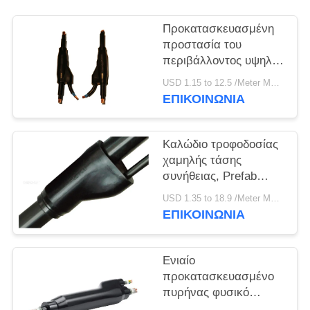
ΠΟΛΙΤΙΚΉ
ΑΠΟΡΡΉΤΟΥ
Προκατασκευασμένη
προστασία του
περιβάλλοντος υψηλής
επίδοσης καλωδίων
USD 1.15 to 12.5 /Meter MOQ:500m
κλάδων αγορών
ΕΠΙΚΟΙΝΩΝΙΑ
λεωφόρος
Καλώδιο τροφοδοσίας
χαμηλής τάσης
συνήθειας, Prefab
καλώδια 3.5KV/τάσεις
USD 1.35 to 18.9 /Meter MOQ:500m
δοκιμής 5min
ΕΠΙΚΟΙΝΩΝΙΑ
Ενιαίο
προκατασκευασμένο
πυρήνας φυσικό
σακάκι καλωδίων