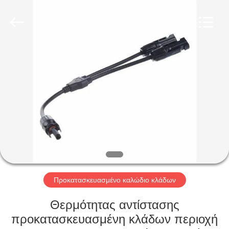
Qingdao
Yilan
Cable
Co.,
Ltd..
All
Rights
Reserved.
ΣΠΊΤΙ
ΠΡΟΪΌΝΤΑ
ΒΊΝΤΕΟ
ΠΕΡΊΠΟΥ
ΕΜΕΊΣ
Προκατασκευασμένο καλώδιο κλάδων
ΓΎΡΟΣ
Θερμότητας αντίστασης
ΕΡΓΟΣΤΑΣΊΩΝ
προκατασκευασμένη κλάδων περιοχή