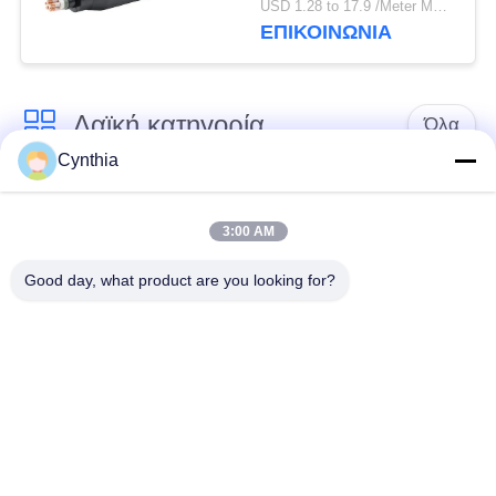
USD 1.28 to 17.9 /Meter MOQ:500m
κλάδων με το φυσικό
ΕΠΙΚΟΙΝΩΝΙΑ
μαύρο σακάκι
Λαϊκή κατηγορία
Όλα
Cynthia
Xlpe με μόνωση
Μόνωση από PVC
καλώδιο
καλωδίου
3:00 AM
Good day, what product are you looking for?
μεταλλικά μονωμένα
θωρακισμένο
καλώδια
ηλεκτρικό καλώδιο
Multicore καλώδιο
ενιαίο καλώδιο
ελέγχου
πυρήνων
χαμηλός καπνός
Προστατευμένο