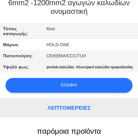
6mm2 -1200mm2 αγωγών καλωδίων
ΠΟΙΟΤΙΚΌΣ
ονομαστική
ΈΛΕΓΧΟΣ
Τόπος
Κίνα
καταγωγής:
ΜΑΣ
Μάρκα:
HOLD-ONE
ΕΛΆΤΕ
Πιστοποίηση:
CE/KEMA/CCC/TUV
ΣΕ
Υψηλό φως:
,
prefab καλώδια
Ηλεκτρικό καλώδιο τροφοδοσίας
ΕΠΑΦΉ
ΜΕ
ΕΠΑΦΉ!
ΕΙΔΉΣΕΙΣ
ΛΕΠΤΟΜΈΡΕΙΕΣ
SITEMAP
παρόμοια προϊόντα