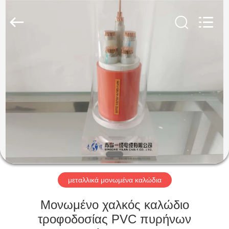
Qingdao
Yilan
Cable
Co.,
Ltd..
All
Rights
Reserved.
ΣΠΊΤΙ
ΠΡΟΪΌΝΤΑ
ΒΊΝΤΕΟ
ΠΕΡΊΠΟΥ
ΕΜΕΊΣ
μεταλλικά μονωμένα καλώδια
ΓΎΡΟΣ
Μονωμένο χαλκός καλώδιο
ΕΡΓΟΣΤΑΣΊΩΝ
τροφοδοσίας PVC πυρήνων