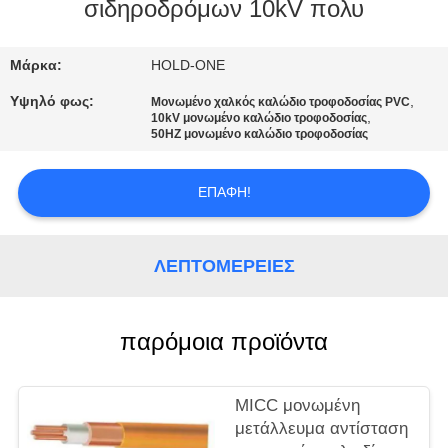
σιδηροδρόμων 10kV πολυ
ΠΟΙΟΤΙΚΌΣ
ΈΛΕΓΧΟΣ
Μάρκα:
HOLD-ONE
Υψηλό φως:
,
Μονωμένο χαλκός καλώδιο τροφοδοσίας PVC
,
10kV μονωμένο καλώδιο τροφοδοσίας
ΜΑΣ
50HZ μονωμένο καλώδιο τροφοδοσίας
ΕΛΆΤΕ
ΣΕ
ΕΠΑΦΉ!
ΕΠΑΦΉ
ΜΕ
ΛΕΠΤΟΜΈΡΕΙΕΣ
ΕΙΔΉΣΕΙΣ
παρόμοια προϊόντα
SITEMAP
MICC μονωμένη
μετάλλευμα αντίσταση