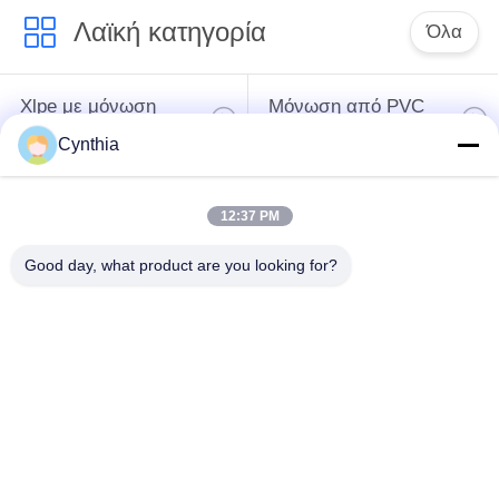
Λαϊκή κατηγορία
Όλα
Xlpe με μόνωση
Μόνωση από PVC
καλώδιο
καλωδίου
Cynthia
μεταλλικά μονωμένα
θωρακισμένο
12:37 PM
καλώδια
ηλεκτρικό καλώδιο
Good day, what product are you looking for?
Multicore καλώδιο
ενιαίο καλώδιο
ελέγχου
πυρήνων
χαμηλός καπνός
Προστατευμένο
μηδενικά καλώδιο
καλώδιο οργάνων
αλόγονου