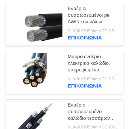
ΠΟΛΙΤΙΚΉ
Εναέριοι
ΑΠΟΡΡΉΤΟΥ
συσσωρευμένοι pe
AWG καλωδίων
χαμηλής τάσης/
0.10-26.99USD/m MOQ:0.5KM
αγωγός αργιλίου
ΕΠΙΚΟΙΝΩΝΙΑ
μόνωσης Xlpe
Μαύρο εναέριο
ηλεκτρικό καλώδιο,
υπερυψωμένα
ηλεκτρικά καλώδια για
0.10-26.99USD/m MOQ:0.5KM
την παροχή
ΕΠΙΚΟΙΝΩΝΙΑ
ηλεκτρικού ρεύματος
Εναέριο
συσσωρευμένο
καλώδιο τεσσάρων
πυρήνων 0.6kV/1kV
0.19-10.99USD/m MOQ:1000M