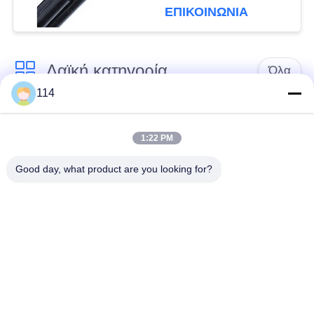
για τα εναέρια
ΕΠΙΚΟΙΝΩΝΙΑ
ηλεκτροφόρα καλώδια
Λαϊκή κατηγορία
Όλα
114
Xlpe με μόνωση
Μόνωση από PVC
καλώδιο
καλωδίου
1:22 PM
Good day, what product are you looking for?
μεταλλικά μονωμένα
θωρακισμένο
καλώδια
ηλεκτρικό καλώδιο
Multicore καλώδιο
ενιαίο καλώδιο
ελέγχου
πυρήνων
χαμηλός καπνός
Προστατευμένο
μηδενικά καλώδιο