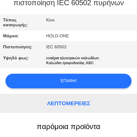
πιστοποίηση IEC 60502 πυρήνων
ΠΟΙΟΤΙΚΌΣ
ΈΛΕΓΧΟΣ
Τόπος
Κίνα
καταγωγής:
Μάρκα:
HOLD-ONE
ΜΑΣ
Πιστοποίηση:
IEC 60502
ΕΛΆΤΕ
Υψηλό φως:
,
εναέρια ηλεκτρικών καλωδίων
ΣΕ
Καλώδιο τροφοδοσίας ABC
ΕΠΑΦΉ
ΜΕ
ΕΠΑΦΉ!
ΕΙΔΉΣΕΙΣ
ΛΕΠΤΟΜΈΡΕΙΕΣ
SITEMAP
παρόμοια προϊόντα