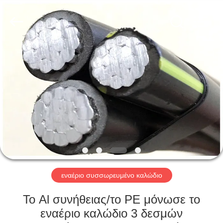
Qingdao
Yilan
Cable
Co.,
Ltd..
All
Rights
Reserved.
ΣΠΊΤΙ
ΠΡΟΪΌΝΤΑ
ΒΊΝΤΕΟ
ΠΕΡΊΠΟΥ
ΕΜΕΊΣ
εναέριο συσσωρευμένο καλώδιο
ΓΎΡΟΣ
Το Al συνήθειας/το PE μόνωσε το
ΕΡΓΟΣΤΑΣΊΩΝ
εναέριο καλώδιο 3 δεσμών