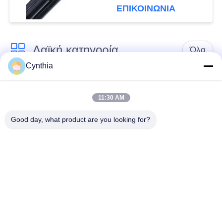
για τα εναέρια
ΕΠΙΚΟΙΝΩΝΙΑ
ηλεκτροφόρα καλώδια
Λαϊκή κατηγορία
Όλα
Cynthia
Xlpe με μόνωση
Μόνωση από PVC
καλώδιο
καλωδίου
11:30 AM
Good day, what product are you looking for?
μεταλλικά μονωμένα
θωρακισμένο
καλώδια
ηλεκτρικό καλώδιο
Multicore καλώδιο
ενιαίο καλώδιο
ελέγχου
πυρήνων
χαμηλός καπνός
Προστατευμένο
μηδενικά καλώδιο