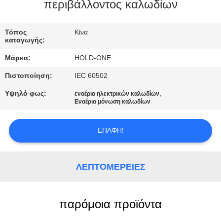
περιβάλλοντος καλωδίων
ΠΟΙΟΤΙΚΌΣ
ΈΛΕΓΧΟΣ
Τόπος
Κίνα
καταγωγής:
Μάρκα:
HOLD-ONE
ΜΑΣ
Πιστοποίηση:
IEC 60502
ΕΛΆΤΕ
Υψηλό φως:
,
εναέρια ηλεκτρικών καλωδίων
ΣΕ
Εναέρια μόνωση καλωδίων
ΕΠΑΦΉ
ΜΕ
ΕΠΑΦΉ!
ΕΙΔΉΣΕΙΣ
ΛΕΠΤΟΜΈΡΕΙΕΣ
SITEMAP
παρόμοια προϊόντα