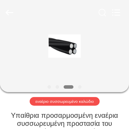
Qingdao
Yilan
Cable
Co.,
Ltd..
All
Rights
Reserved.
ΣΠΊΤΙ
ΠΡΟΪΌΝΤΑ
ΒΊΝΤΕΟ
ΠΕΡΊΠΟΥ
ΕΜΕΊΣ
εναέριο συσσωρευμένο καλώδιο
ΓΎΡΟΣ
Υπαίθρια προσαρμοσμένη εναέρια
ΕΡΓΟΣΤΑΣΊΩΝ
συσσωρευμένη προστασία του