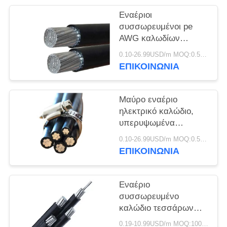
ΠΟΛΙΤΙΚΉ
Εναέριοι
ΑΠΟΡΡΉΤΟΥ
συσσωρευμένοι pe
AWG καλωδίων
χαμηλής τάσης/
0.10-26.99USD/m MOQ:0.5KM
αγωγός αργιλίου
ΕΠΙΚΟΙΝΩΝΙΑ
μόνωσης Xlpe
Μαύρο εναέριο
ηλεκτρικό καλώδιο,
υπερυψωμένα
ηλεκτρικά καλώδια για
0.10-26.99USD/m MOQ:0.5KM
την παροχή
ΕΠΙΚΟΙΝΩΝΙΑ
ηλεκτρικού ρεύματος
Εναέριο
συσσωρευμένο
καλώδιο τεσσάρων
πυρήνων 0.6kV/1kV
0.19-10.99USD/m MOQ:1000M