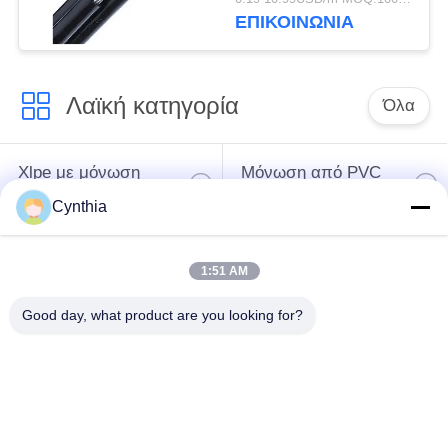
για τα εναέρια
ΕΠΙΚΟΙΝΩΝΙΑ
ηλεκτροφόρα καλώδια
Λαϊκή κατηγορία
Όλα
Xlpe με μόνωση
Μόνωση από PVC
καλώδιο
καλωδίου
Cynthia
μεταλλικά μονωμένα
θωρακισμένο
1:51 AM
καλώδια
ηλεκτρικό καλώδιο
Good day, what product are you looking for?
Multicore καλώδιο
ενιαίο καλώδιο
ελέγχου
πυρήνων
χαμηλός καπνός
Προστατευμένο
μηδενικά καλώδιο