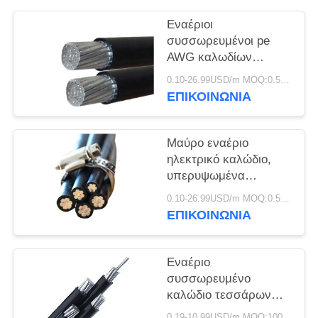
ΠΟΛΙΤΙΚΉ
ΑΠΟΡΡΉΤΟΥ
Εναέριοι
συσσωρευμένοι pe
AWG καλωδίων
χαμηλής τάσης/
0.10-26.99USD/m MOQ:0.5KM
αγωγός αργιλίου
ΕΠΙΚΟΙΝΩΝΙΑ
μόνωσης Xlpe
Μαύρο εναέριο
ηλεκτρικό καλώδιο,
υπερυψωμένα
ηλεκτρικά καλώδια για
0.10-26.99USD/m MOQ:0.5KM
την παροχή
ΕΠΙΚΟΙΝΩΝΙΑ
ηλεκτρικού ρεύματος
Εναέριο
συσσωρευμένο
καλώδιο τεσσάρων
πυρήνων 0.6kV/1kV
0.19-10.99USD/m MOQ:1000M