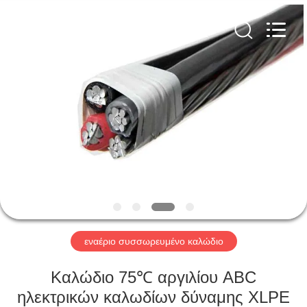
Qingdao
Yilan
Cable
Co.,
Ltd..
All
Rights
Reserved.
ΣΠΊΤΙ
ΠΡΟΪΌΝΤΑ
ΒΊΝΤΕΟ
ΠΕΡΊΠΟΥ
ΕΜΕΊΣ
εναέριο συσσωρευμένο καλώδιο
ΓΎΡΟΣ
Καλώδιο 75℃ αργιλίου ABC
ΕΡΓΟΣΤΑΣΊΩΝ
ηλεκτρικών καλωδίων δύναμης XLPE