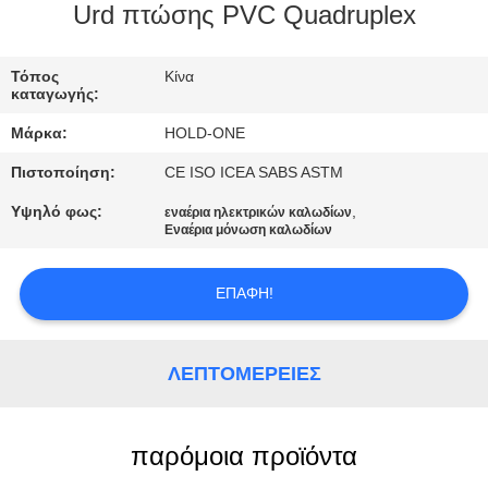
Urd πτώσης PVC Quadruplex
ΠΟΙΟΤΙΚΌΣ
ΈΛΕΓΧΟΣ
Τόπος
Κίνα
καταγωγής:
Μάρκα:
HOLD-ONE
ΜΑΣ
Πιστοποίηση:
CE ISO ICEA SABS ASTM
ΕΛΆΤΕ
ΣΕ
Υψηλό φως:
,
εναέρια ηλεκτρικών καλωδίων
Εναέρια μόνωση καλωδίων
ΕΠΑΦΉ
ΜΕ
ΕΠΑΦΉ!
ΕΙΔΉΣΕΙΣ
ΛΕΠΤΟΜΈΡΕΙΕΣ
SITEMAP
παρόμοια προϊόντα