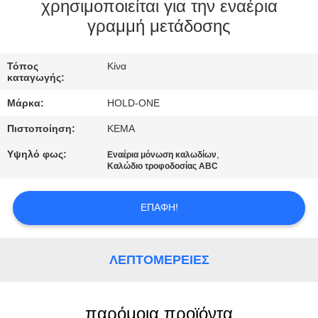
χρησιμοποιείται για την εναέρια
ΠΟΙΟΤΙΚΌΣ
γραμμή μετάδοσης
ΈΛΕΓΧΟΣ
Τόπος
Κίνα
καταγωγής:
ΜΑΣ
Μάρκα:
HOLD-ONE
ΕΛΆΤΕ
Πιστοποίηση:
KEMA
ΣΕ
Υψηλό φως:
,
Εναέρια μόνωση καλωδίων
ΕΠΑΦΉ
Καλώδιο τροφοδοσίας ABC
ΜΕ
ΕΠΑΦΉ!
ΕΙΔΉΣΕΙΣ
ΛΕΠΤΟΜΈΡΕΙΕΣ
SITEMAP
παρόμοια προϊόντα