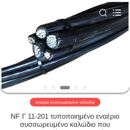
Qingdao
Yilan
Cable
Co.,
Ltd..
All
Rights
Reserved.
ΣΠΊΤΙ
ΠΡΟΪΌΝΤΑ
ΒΊΝΤΕΟ
ΠΕΡΊΠΟΥ
ΕΜΕΊΣ
εναέριο συσσωρευμένο καλώδιο
ΓΎΡΟΣ
NF Γ 11-201 τυποποιημένο εναέριο
ΕΡΓΟΣΤΑΣΊΩΝ
συσσωρευμένο καλώδιο που