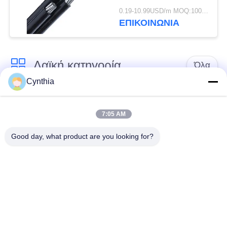
πυρήνων 0.6kV/1kV
0.19-10.99USD/m MOQ:1000M
για τα εναέρια
ΕΠΙΚΟΙΝΩΝΙΑ
ηλεκτροφόρα καλώδια
Λαϊκή κατηγορία
Όλα
Cynthia
Xlpe με μόνωση
Μόνωση από PVC
καλώδιο
καλωδίου
7:05 AM
Good day, what product are you looking for?
μεταλλικά μονωμένα
θωρακισμένο
καλώδια
ηλεκτρικό καλώδιο
Multicore καλώδιο
ενιαίο καλώδιο
ελέγχου
πυρήνων
χαμηλός καπνός