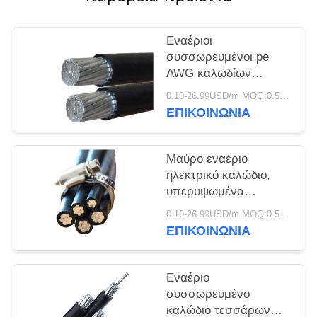
ΠΟΛΙΤΙΚΉ
ΑΠΟΡΡΉΤΟΥ
Εναέριοι
συσσωρευμένοι pe
AWG καλωδίων
χαμηλής τάσης/
0.10-26.99USD/m MOQ:0.5KM
αγωγός αργιλίου
ΕΠΙΚΟΙΝΩΝΙΑ
μόνωσης Xlpe
Μαύρο εναέριο
ηλεκτρικό καλώδιο,
υπερυψωμένα
ηλεκτρικά καλώδια για
0.10-26.99USD/m MOQ:0.5KM
την παροχή
ΕΠΙΚΟΙΝΩΝΙΑ
ηλεκτρικού ρεύματος
Εναέριο
συσσωρευμένο
καλώδιο τεσσάρων