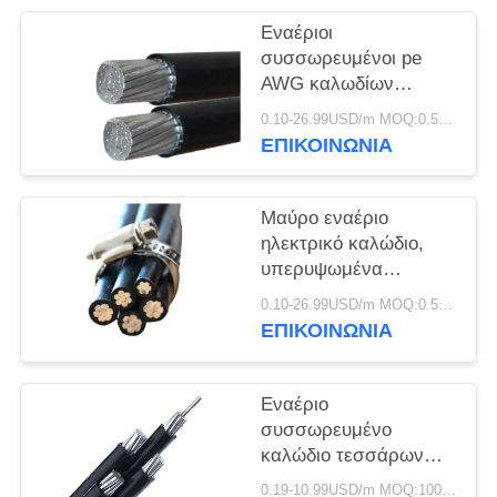
ΠΟΛΙΤΙΚΉ
Εναέριοι
ΑΠΟΡΡΉΤΟΥ
συσσωρευμένοι pe
AWG καλωδίων
χαμηλής τάσης/
0.10-26.99USD/m MOQ:0.5KM
αγωγός αργιλίου
ΕΠΙΚΟΙΝΩΝΙΑ
μόνωσης Xlpe
Μαύρο εναέριο
ηλεκτρικό καλώδιο,
υπερυψωμένα
ηλεκτρικά καλώδια για
0.10-26.99USD/m MOQ:0.5KM
την παροχή
ΕΠΙΚΟΙΝΩΝΙΑ
ηλεκτρικού ρεύματος
Εναέριο
συσσωρευμένο
καλώδιο τεσσάρων
πυρήνων 0.6kV/1kV
0.19-10.99USD/m MOQ:1000M