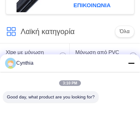
για τα εναέρια
ΕΠΙΚΟΙΝΩΝΙΑ
ηλεκτροφόρα καλώδια
Λαϊκή κατηγορία
Όλα
Xlpe με μόνωση
Μόνωση από PVC
καλώδιο
καλωδίου
Cynthia
μεταλλικά μονωμένα
θωρακισμένο
3:10 PM
καλώδια
ηλεκτρικό καλώδιο
Good day, what product are you looking for?
Multicore καλώδιο
ενιαίο καλώδιο
ελέγχου
πυρήνων
χαμηλός καπνός
Προστατευμένο
μηδενικά καλώδιο