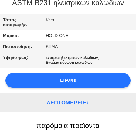
ASTM B231 ηλεκτρικών καλωδίων
ΠΟΙΟΤΙΚΌΣ
ΈΛΕΓΧΟΣ
Τόπος
Κίνα
καταγωγής:
Μάρκα:
HOLD-ONE
ΜΑΣ
Πιστοποίηση:
KEMA
ΕΛΆΤΕ
Υψηλό φως:
,
εναέρια ηλεκτρικών καλωδίων
ΣΕ
Εναέρια μόνωση καλωδίων
ΕΠΑΦΉ
ΜΕ
ΕΠΑΦΉ!
ΕΙΔΉΣΕΙΣ
ΛΕΠΤΟΜΈΡΕΙΕΣ
SITEMAP
παρόμοια προϊόντα