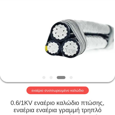
Qingdao
Yilan
Cable
Co.,
Ltd..
All
Rights
Reserved.
ΣΠΊΤΙ
ΠΡΟΪΌΝΤΑ
ΒΊΝΤΕΟ
ΠΕΡΊΠΟΥ
ΕΜΕΊΣ
εναέριο συσσωρευμένο καλώδιο
ΓΎΡΟΣ
0.6/1KV εναέριο καλώδιο πτώσης,
ΕΡΓΟΣΤΑΣΊΩΝ
εναέρια εναέρια γραμμή τρηπλό