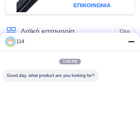
για τα εναέρια
ΕΠΙΚΟΙΝΩΝΙΑ
ηλεκτροφόρα καλώδια
Λαϊκή κατηγορία
Όλα
114
Xlpe με μόνωση
Μόνωση από PVC
καλώδιο
καλωδίου
7:46 PM
Good day, what product are you looking for?
μεταλλικά μονωμένα
θωρακισμένο
καλώδια
ηλεκτρικό καλώδιο
Multicore καλώδιο
ενιαίο καλώδιο
ελέγχου
πυρήνων
χαμηλός καπνός
Προστατευμένο
μηδενικά καλώδιο