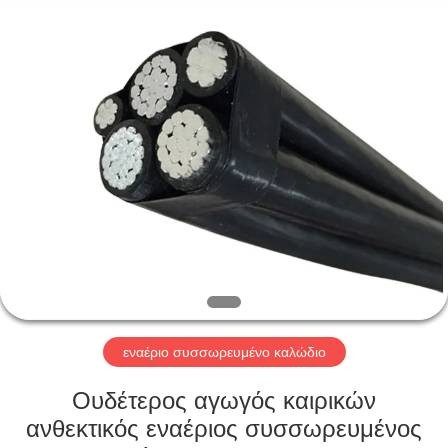
Qingdao
Yilan
Cable
Co.,
Ltd..
All
Rights
Reserved.
ΣΠΊΤΙ
ΠΡΟΪΌΝΤΑ
ΒΊΝΤΕΟ
ΠΕΡΊΠΟΥ
ΕΜΕΊΣ
εναέριο συσσωρευμένο καλώδιο
ΓΎΡΟΣ
Ουδέτερος αγωγός καιρικών
ΕΡΓΟΣΤΑΣΊΩΝ
ανθεκτικός εναέριος συσσωρευμένος