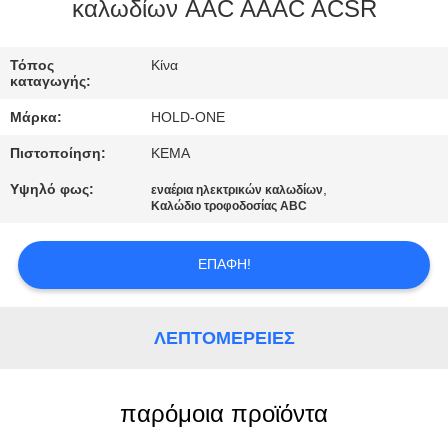
καλωδίων AAC AAAC ACSR
ΠΟΙΟΤΙΚΌΣ
ΈΛΕΓΧΟΣ
Τόπος
Κίνα
καταγωγής:
Μάρκα:
HOLD-ONE
ΜΑΣ
Πιστοποίηση:
KEMA
ΕΛΆΤΕ
Υψηλό φως:
,
εναέρια ηλεκτρικών καλωδίων
ΣΕ
Καλώδιο τροφοδοσίας ABC
ΕΠΑΦΉ
ΜΕ
ΕΠΑΦΉ!
ΕΙΔΉΣΕΙΣ
ΛΕΠΤΟΜΈΡΕΙΕΣ
SITEMAP
παρόμοια προϊόντα