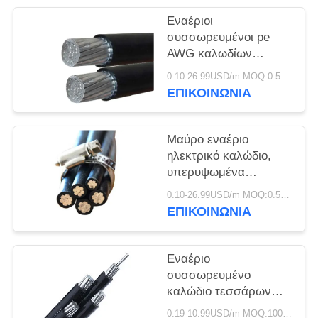
ΠΟΛΙΤΙΚΉ
Εναέριοι
ΑΠΟΡΡΉΤΟΥ
συσσωρευμένοι pe
AWG καλωδίων
χαμηλής τάσης/
0.10-26.99USD/m MOQ:0.5KM
αγωγός αργιλίου
ΕΠΙΚΟΙΝΩΝΙΑ
μόνωσης Xlpe
Μαύρο εναέριο
ηλεκτρικό καλώδιο,
υπερυψωμένα
ηλεκτρικά καλώδια για
0.10-26.99USD/m MOQ:0.5KM
την παροχή
ΕΠΙΚΟΙΝΩΝΙΑ
ηλεκτρικού ρεύματος
Εναέριο
συσσωρευμένο
καλώδιο τεσσάρων
πυρήνων 0.6kV/1kV
0.19-10.99USD/m MOQ:1000M