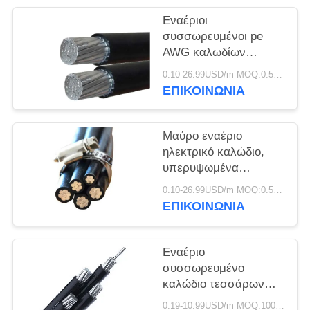
ΠΟΛΙΤΙΚΉ
Εναέριοι
ΑΠΟΡΡΉΤΟΥ
συσσωρευμένοι pe
AWG καλωδίων
χαμηλής τάσης/
0.10-26.99USD/m MOQ:0.5KM
αγωγός αργιλίου
ΕΠΙΚΟΙΝΩΝΙΑ
μόνωσης Xlpe
Μαύρο εναέριο
ηλεκτρικό καλώδιο,
υπερυψωμένα
ηλεκτρικά καλώδια για
0.10-26.99USD/m MOQ:0.5KM
την παροχή
ΕΠΙΚΟΙΝΩΝΙΑ
ηλεκτρικού ρεύματος
Εναέριο
συσσωρευμένο
καλώδιο τεσσάρων
πυρήνων 0.6kV/1kV
0.19-10.99USD/m MOQ:1000M