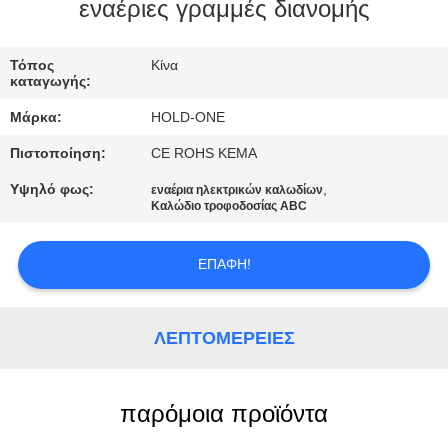
εναέριες γραμμές διανομής
ΠΟΙΟΤΙΚΌΣ
ΈΛΕΓΧΟΣ
Τόπος
Κίνα
καταγωγής:
Μάρκα:
HOLD-ONE
ΜΑΣ
Πιστοποίηση:
CE ROHS KEMA
ΕΛΆΤΕ
Υψηλό φως:
,
εναέρια ηλεκτρικών καλωδίων
ΣΕ
Καλώδιο τροφοδοσίας ABC
ΕΠΑΦΉ
ΜΕ
ΕΠΑΦΉ!
ΕΙΔΉΣΕΙΣ
ΛΕΠΤΟΜΈΡΕΙΕΣ
SITEMAP
παρόμοια προϊόντα