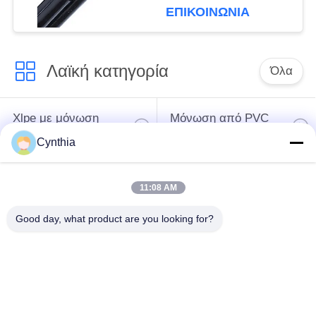
για τα εναέρια
ΕΠΙΚΟΙΝΩΝΙΑ
ηλεκτροφόρα καλώδια
Λαϊκή κατηγορία
Όλα
Xlpe με μόνωση
Μόνωση από PVC
καλώδιο
καλωδίου
Cynthia
μεταλλικά μονωμένα
θωρακισμένο
11:08 AM
καλώδια
ηλεκτρικό καλώδιο
Good day, what product are you looking for?
Multicore καλώδιο
ενιαίο καλώδιο
ελέγχου
πυρήνων
χαμηλός καπνός
Προστατευμένο
μηδενικά καλώδιο