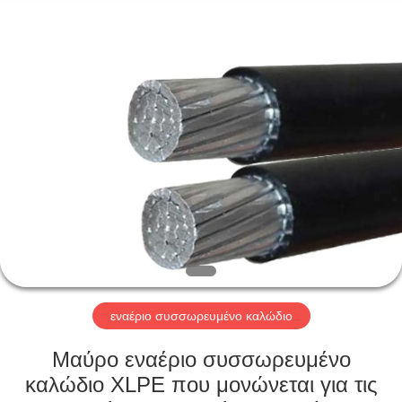
Qingdao
Yilan
Cable
Co.,
Ltd..
All
Rights
Reserved.
ΣΠΊΤΙ
ΠΡΟΪΌΝΤΑ
ΒΊΝΤΕΟ
ΠΕΡΊΠΟΥ
ΕΜΕΊΣ
εναέριο συσσωρευμένο καλώδιο
ΓΎΡΟΣ
Μαύρο εναέριο συσσωρευμένο
ΕΡΓΟΣΤΑΣΊΩΝ
καλώδιο XLPE που μονώνεται για τις