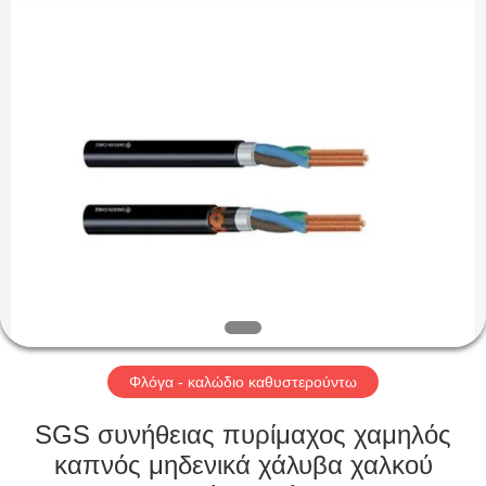
Qingdao
Yilan
Cable
Co.,
Ltd..
All
Rights
Reserved.
ΣΠΊΤΙ
ΠΡΟΪΌΝΤΑ
ΒΊΝΤΕΟ
ΠΕΡΊΠΟΥ
ΕΜΕΊΣ
Φλόγα - καλώδιο καθυστερούντω
ΓΎΡΟΣ
SGS συνήθειας πυρίμαχος χαμηλός
ΕΡΓΟΣΤΑΣΊΩΝ
καπνός μηδενικά χάλυβα χαλκού