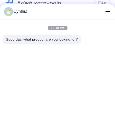
Λαϊκή κατηγορία
Όλα
Cynthia
Xlpe με μόνωση
Μόνωση από PVC
καλώδιο
καλωδίου
12:10 PM
Good day, what product are you looking for?
μεταλλικά μονωμένα
θωρακισμένο
καλώδια
ηλεκτρικό καλώδιο
Multicore καλώδιο
ενιαίο καλώδιο
ελέγχου
πυρήνων
χαμηλός καπνός
Προστατευμένο
μηδενικά καλώδιο
καλώδιο οργάνων
αλόγονου