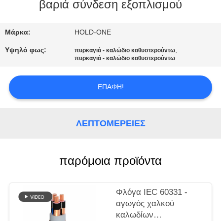
βαριά σύνδεση εξοπλισμού
ΠΟΙΟΤΙΚΌΣ
ΈΛΕΓΧΟΣ
Μάρκα:
HOLD-ONE
Υψηλό φως:
,
πυρκαγιά - καλώδιο καθυστερούντω
πυρκαγιά - καλώδιο καθυστερούντω
ΜΑΣ
ΕΛΆΤΕ
ΕΠΑΦΉ!
ΣΕ
ΕΠΑΦΉ
ΛΕΠΤΟΜΈΡΕΙΕΣ
ΜΕ
παρόμοια προϊόντα
ΕΙΔΉΣΕΙΣ
SITEMAP
Φλόγα IEC 60331 -
αγωγός χαλκού
καλωδίων