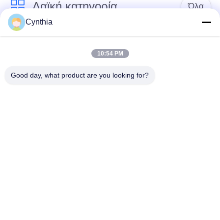
Λαϊκή κατηγορία
Όλα
Cynthia
Xlpe με μόνωση
Μόνωση από PVC
καλώδιο
καλωδίου
10:54 PM
Good day, what product are you looking for?
μεταλλικά μονωμένα
θωρακισμένο
καλώδια
ηλεκτρικό καλώδιο
Multicore καλώδιο
ενιαίο καλώδιο
ελέγχου
πυρήνων
χαμηλός καπνός
Προστατευμένο
μηδενικά καλώδιο
καλώδιο οργάνων
αλόγονου