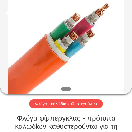
Qingdao
Yilan
Cable
Co.,
Ltd..
All
Rights
Reserved.
ΣΠΊΤΙ
ΠΡΟΪΌΝΤΑ
ΒΊΝΤΕΟ
ΠΕΡΊΠΟΥ
ΕΜΕΊΣ
Φλόγα - καλώδιο καθυστερούντω
ΓΎΡΟΣ
Φλόγα φίμπεργκλας - πρότυπα
ΕΡΓΟΣΤΑΣΊΩΝ
καλωδίων καθυστερούντω για τη