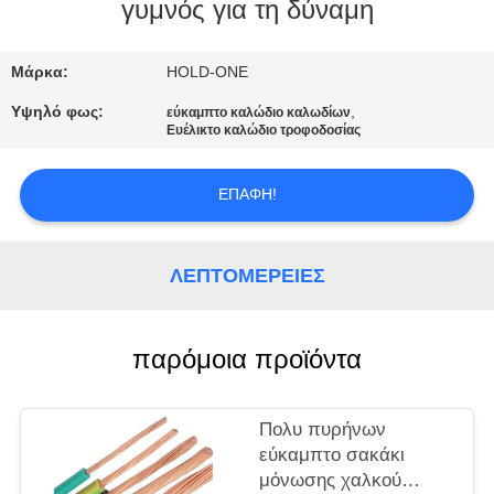
γυμνός για τη δύναμη
ΠΟΙΟΤΙΚΌΣ
ΈΛΕΓΧΟΣ
Μάρκα:
HOLD-ONE
Υψηλό φως:
,
εύκαμπτο καλώδιο καλωδίων
Ευέλικτο καλώδιο τροφοδοσίας
ΜΑΣ
ΕΛΆΤΕ
ΕΠΑΦΉ!
ΣΕ
ΕΠΑΦΉ
ΛΕΠΤΟΜΈΡΕΙΕΣ
ΜΕ
παρόμοια προϊόντα
ΕΙΔΉΣΕΙΣ
SITEMAP
Πολυ πυρήνων
εύκαμπτο σακάκι
μόνωσης χαλκού