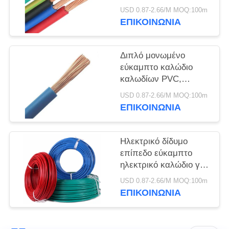
ΠΟΛΙΤΙΚΉ
ηλεκτρικών καλωδίων
USD 0.87-2.66/M MOQ:100m
ΑΠΟΡΡΉΤΟΥ
καθαρό με την οθόνη
ΕΠΙΚΟΙΝΩΝΙΑ
RVVP
Διπλό μονωμένο
εύκαμπτο καλώδιο
καλωδίων PVC,
ενιαίος πυρήνας
USD 0.87-2.66/M MOQ:100m
καλωδίων δύναμης
ΕΠΙΚΟΙΝΩΝΙΑ
ηλεκτρικός
Ηλεκτρικό δίδυμο
επίπεδο εύκαμπτο
ηλεκτρικό καλώδιο για
τη στατική υπαίθρια
USD 0.87-2.66/M MOQ:100m
εφαρμογή
ΕΠΙΚΟΙΝΩΝΙΑ