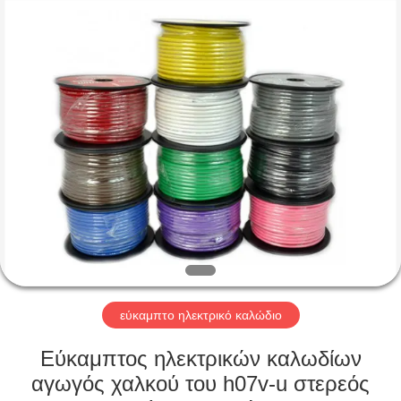
Qingdao
Yilan
Cable
Co.,
Ltd..
All
Rights
Reserved.
ΣΠΊΤΙ
ΠΡΟΪΌΝΤΑ
ΒΊΝΤΕΟ
ΠΕΡΊΠΟΥ
ΕΜΕΊΣ
εύκαμπτο ηλεκτρικό καλώδιο
ΓΎΡΟΣ
Εύκαμπτος ηλεκτρικών καλωδίων
ΕΡΓΟΣΤΑΣΊΩΝ
αγωγός χαλκού του h07v-u στερεός