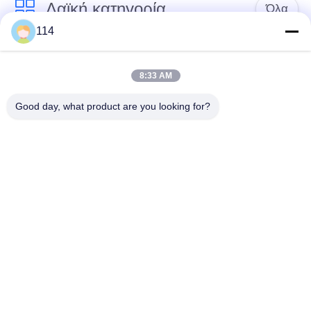
Λαϊκή κατηγορία
Όλα
114
Xlpe με μόνωση
Μόνωση από PVC
καλώδιο
καλωδίου
8:33 AM
Good day, what product are you looking for?
μεταλλικά μονωμένα
θωρακισμένο
καλώδια
ηλεκτρικό καλώδιο
Multicore καλώδιο
ενιαίο καλώδιο
ελέγχου
πυρήνων
χαμηλός καπνός
Προστατευμένο
μηδενικά καλώδιο
καλώδιο οργάνων
αλόγονου