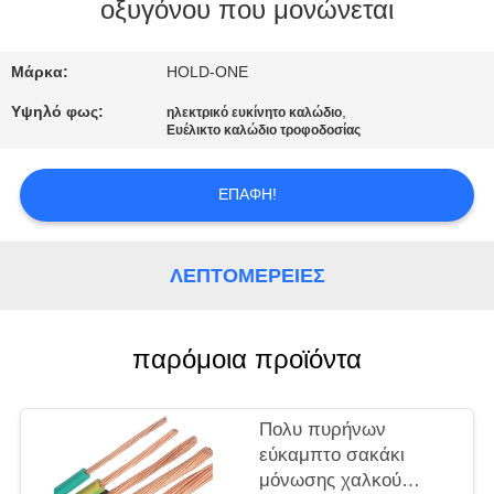
οξυγόνου που μονώνεται
ΠΟΙΟΤΙΚΌΣ
ΈΛΕΓΧΟΣ
Μάρκα:
HOLD-ONE
Υψηλό φως:
,
ηλεκτρικό ευκίνητο καλώδιο
Ευέλικτο καλώδιο τροφοδοσίας
ΜΑΣ
ΕΛΆΤΕ
ΕΠΑΦΉ!
ΣΕ
ΕΠΑΦΉ
ΛΕΠΤΟΜΈΡΕΙΕΣ
ΜΕ
παρόμοια προϊόντα
ΕΙΔΉΣΕΙΣ
SITEMAP
Πολυ πυρήνων
εύκαμπτο σακάκι
μόνωσης χαλκού