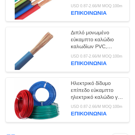
ΠΟΛΙΤΙΚΉ
ηλεκτρικών καλωδίων
USD 0.87-2.66/M MOQ:100m
ΑΠΟΡΡΉΤΟΥ
καθαρό με την οθόνη
ΕΠΙΚΟΙΝΩΝΙΑ
RVVP
Διπλό μονωμένο
εύκαμπτο καλώδιο
καλωδίων PVC,
ενιαίος πυρήνας
USD 0.87-2.66/M MOQ:100m
καλωδίων δύναμης
ΕΠΙΚΟΙΝΩΝΙΑ
ηλεκτρικός
Ηλεκτρικό δίδυμο
επίπεδο εύκαμπτο
ηλεκτρικό καλώδιο για
τη στατική υπαίθρια
USD 0.87-2.66/M MOQ:100m
εφαρμογή
ΕΠΙΚΟΙΝΩΝΙΑ