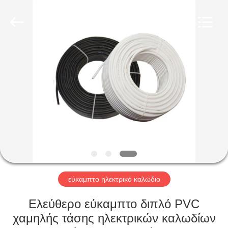
Qingdao
Yilan
Cable
Co.,
Ltd..
All
Rights
Reserved.
ΣΠΊΤΙ
ΠΡΟΪΌΝΤΑ
ΒΊΝΤΕΟ
ΠΕΡΊΠΟΥ
ΕΜΕΊΣ
εύκαμπτο ηλεκτρικό καλώδιο
ΓΎΡΟΣ
Ελεύθερο εύκαμπτο διπλό PVC
ΕΡΓΟΣΤΑΣΊΩΝ
χαμηλής τάσης ηλεκτρικών καλωδίων