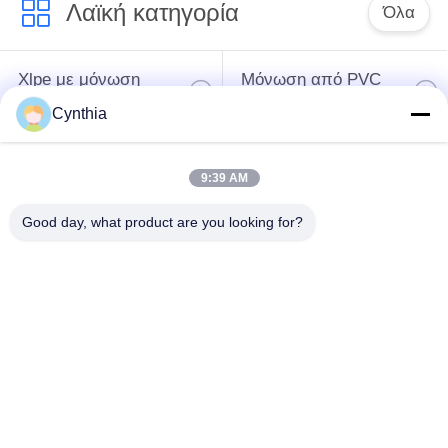
Λαϊκή κατηγορία
Όλα
Xlpe με μόνωση
Μόνωση από PVC
καλώδιο
καλωδίου
Cynthia
μεταλλικά μονωμένα
θωρακισμένο
9:39 AM
καλώδια
ηλεκτρικό καλώδιο
Good day, what product are you looking for?
Multicore καλώδιο
ενιαίο καλώδιο
ελέγχου
πυρήνων
χαμηλός καπνός
Προστατευμένο
μηδενικά καλώδιο
καλώδιο οργάνων
αλόγονου