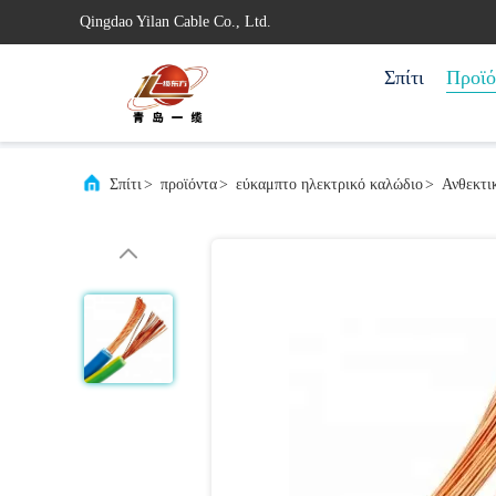
Qingdao Yilan Cable Co., Ltd.
Σπίτι
Προϊό
Σπίτι
>
προϊόντα
>
εύκαμπτο ηλεκτρικό καλώδιο
>
Ανθεκτι