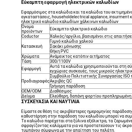
Εύκαμπτη
ηλεκτρικών καλωδίων
εφαρμογή
Εφαρμόσιμος στα καλώδια και τα καλώδια του εκτιμημένο
εγκαταστάσεις, householdelectrical applance, insurment
ηλεκτρικό καλώδιο καλωδίων χάλκινων καλωδίων
Όνομα
Εύκαμπτο ηλεκτρικό καλώδιο
προϊόντων
Coductor
Χαλκός/αργίλιο, βασισμένοι στις απαιτήσε
Γυμνό καλώδιο χαλκού
Κατασκευή
Σακάκι μόνωσης
Θήκη PVC
Χρώματα
Ανάμεικτος κατόπιν αιτήματος
Τάση
300/1100V
Αυτά τα καλώδια χρησιμοποιούνται στη σύν
Εφαρμογή
εγχώριες συσκευές, τους μικρούς ηλεκτρι
Συμβούλιο Πολιτιστικής Συνεργασίας ISO
Προδιαγραφές
Ακριβές QC
Γρήγορη παράδοση
OEM/ODM
Διαθέσιμος
Δείγμα
Ελεύθερη, δαπάνη φορτίου προπληρωμένη
ΣΥΣΚΕΥΑΣΙΑ ΚΑΙ ΝΑΥΤΙΛΙΑ
Είμαστε σε θέση τις ακριβέστερες ημερομηνίες παράδοση
καθυστέρηση στην παράδοση του καλωδίου μπορεί να συμ
Το καλώδιο παρέχεται στα ξύλινα εξέλικτρα, τα ζαρωμένε
σφραγίζοντας καλύμματα για να προστατεύσουν τις άκρες
τυμπάνου σύμφωνα με την απαίτηση του πελάτη.