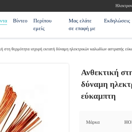
Ηλεκτρον
ντα
Βίντεο
Περίπου
Μας ελάτε
Εκδηλώσεις
εμείς
σε επαφή με
κή στη θερμότητα ισχυρή εκτατή δύναμη ηλεκτρικών καλωδίων αστραπής εύκ
Ανθεκτική στ
δύναμη ηλεκτ
εύκαμπτη
Μάρκα
HO