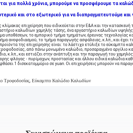
ται για πολλά χρόνια, μπορούμε να προσφέρουμε τα καλώδ
ερικό και στο εξωτερικό για να διαπραγματευτούμε και ν
ης κλίμακας επιχείρηση που ειδικεύεται στην Ε&Α και την κατασκευή 
αστήριο καλωδίων χαμηλής τάσης, ένα εργαστήριο καλωδίων υψηλής 
μα υποθέσεων, το εμπορικό τμήμα τμημάτων, έρευνας τεχνολογίας κα
ήμα ανεφοδιασμού, το τμήμα παραγωγής ασφάλειας, κ.λπ., και έχει τ
 προϊόντα της επιχείρησης είναι: το λάστιχο ετύλιξε το εύκαμπτο κ
τροφοδοσίας, από πάνω μονωμένο καλώδιο, προσαραγμένο αργίλιο κ
ιο, κ.λπ., και εστιάζει στην ανάπτυξη και την παραγωγή του χαμηλ
ορης φλόγας - πυρίμαχων, προστασίας και άλλου ειδικά καλώδια καθ
θάσει 1 δισεκατομμύριο σε yuan. Οι επιχειρήσεις μπορούν να παραγ
ιο Τροφοδοσίας
,
Εύκαμπτο Καλώδιο Καλωδίων