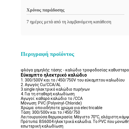
Χρόνος παράδοσης
7 ημέρες μετά από τη λαμβανόμενη κατάθεση
Περιγραφή προϊόντος
φλόγα χαμηλής τάσης - καλώδιο τροφοδοσίας καθυστερ
Εύκαμπτο ηλεκτρικό καλώδιο
1. 300/500V και το /450/750V του εύκαμπτου καλωδίου
2. Αγωγός Cu/CCA/AL
3.single ηλεκτρικό καλώδιο πυρήνων
4. Για τη σταθερή καλωδίωση
Αγωγοί: καθαρό καλώδιο το /CCA
Μόνωση: PVC (Polyvinyl-Chloride)
Χρώμα: οποιοδήποτε χρώμα για electricable
Τάση: 300/500v και το /450/750
Λειτουργούσα θερμοκρασία: Μέγιστο 70°C, ελάχιστη κάμψ
Πρότυπα: BS6004 ηλεκτρικά καλώδια. Το PVC που μονώθηκε
εσωτερική καλωδίωση