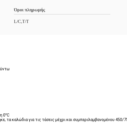
Όροι πληρωμής
L/C,T/T
ούντω
η 0°C
, τα καλώδια για τις τάσεις μέχρι και συμπεριλαμβανομένου 450/75