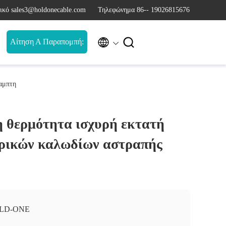
ικό sales3@holdonecable.com
Τηλεφώνημα 86-- 19026815676


Αίτηση Α Παραπομπή:
αμπτη
η θερμότητα ισχυρή εκτατή
ρικών καλωδίων αστραπής
LD-ONE