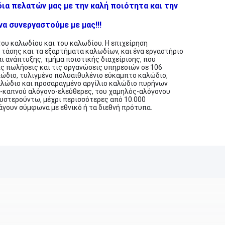
ια πελατών μας με την καλή ποιότητα και την
α συνεργαστούμε με μας!!!
του καλωδίου και του καλωδίου. Η επιχείρηση
τάσης και τα εξαρτήματα καλωδίων, και ένα εργαστήριο
ι ανάπτυξης, τμήμα ποιοτικής διαχείρισης, που
ις πωλήσεις και τις οργανώσεις υπηρεσιών σε 106
αλώδιο, τυλιγμένο πολυαιθυλένιο εύκαμπτο καλώδιο,
αλώδιο και προσαραγμένο αργίλιο καλώδιο πυρήνων
ός-καπνού αλόγονο-ελεύθερες, του χαμηλός-αλόγονου
υστερούντω, μέχρι περισσότερες από 10.000
άγουν σύμφωνα με εθνικό ή τα διεθνή πρότυπα.