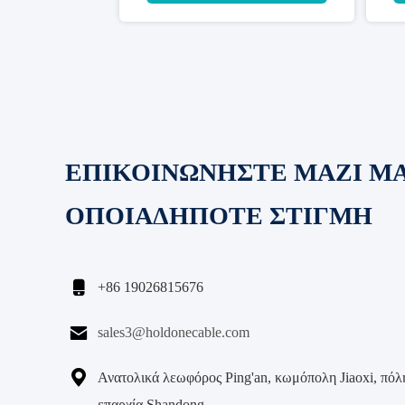
ΕΠΙΚΟΙΝΩΝΗΣΤΕ ΜΑΖΙ Μ
ΟΠΟΙΑΔΗΠΟΤΕ ΣΤΙΓΜΗ

+86 19026815676

sales3@holdonecable.com

Ανατολικά λεωφόρος Ping'an, κωμόπολη Jiaoxi, πόλη
επαρχία Shandong