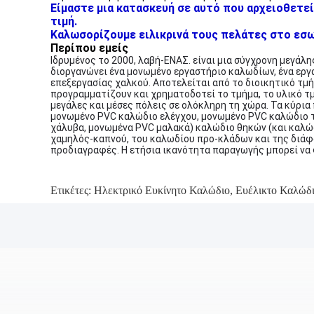
Είμαστε μια κατασκευή σε αυτό που αρχειοθετεί
τιμή.
Καλωσορίζουμε ειλικρινά τους πελάτες στο εσωτ
Περίπου εμείς
Ιδρυμένος το 2000, λαβή-ΕΝΑΣ. είναι μια σύγχρονη μεγάλ
διοργανώνει ένα μονωμένο εργαστήριο καλωδίων, ένα εργ
επεξεργασίας χαλκού. Αποτελείται από το διοικητικό τμή
προγραμματίζουν και χρηματοδοτεί το τμήμα, το υλικό τμ
μεγάλες και μέσες πόλεις σε ολόκληρη τη χώρα. Τα κύρια
μονωμένο PVC καλώδιο ελέγχου, μονωμένο PVC καλώδιο 
χάλυβα, μονωμένα PVC μαλακά) καλώδιο θηκών (και καλώδ
χαμηλός-καπνού, του καλωδίου προ-κλάδων και της διάφ
προδιαγραφές. Η ετήσια ικανότητα παραγωγής μπορεί να φ
Ετικέτες:
Ηλεκτρικό Ευκίνητο Καλώδιο
,
Ευέλικτο Καλώδ