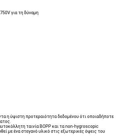
750V για τη δύναμη
άντα η ύψιστη προτεραιότητα δεδομένου ότι οποιαδήποτε
ατος.
 αυτοκόλλητη ταινία BOPP και τα non-hygroscopic
εί με ένα στεγανό υλικό στις εξωτερικές όψεις του