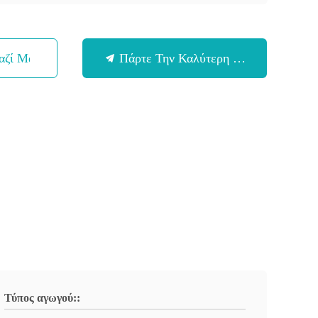
αζί Μας
Πάρτε Την Καλύτερη Τιμή
Τύπος αγωγού::