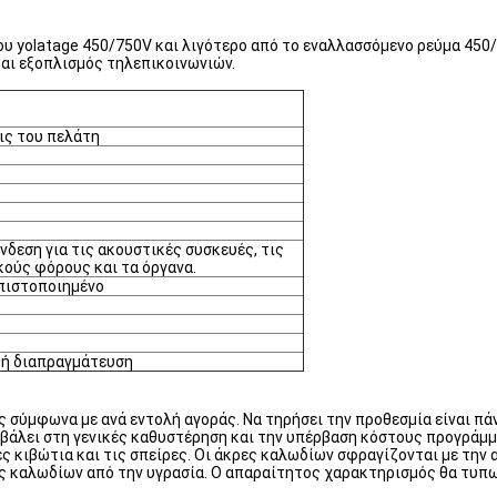
υ yolatage 450/750V και λιγότερο από το εναλλασσόμενο ρεύμα 450/
 και εξοπλισμός τηλεπικοινωνιών.
ις του πελάτη
δεση για τις ακουστικές συσκευές, τις
κούς φόρους και τα όργανα.
 πιστοποιημένο
 ή διαπραγμάτευση
ς σύμφωνα με ανά εντολή αγοράς. Να τηρήσει την προθεσμία είναι π
βάλει στη γενικές καθυστέρηση και την υπέρβαση κόστους προγράμμ
ς κιβώτια και τις σπείρες. Οι άκρες καλωδίων σφραγίζονται με την
 καλωδίων από την υγρασία. Ο απαραίτητος χαρακτηρισμός θα τυπωθ