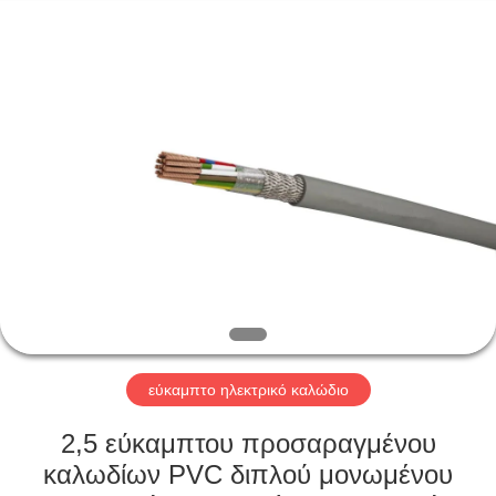
Qingdao
Yilan
Cable
Co.,
Ltd..
All
Rights
Reserved.
ΣΠΊΤΙ
ΠΡΟΪΌΝΤΑ
ΒΊΝΤΕΟ
ΠΕΡΊΠΟΥ
ΕΜΕΊΣ
εύκαμπτο ηλεκτρικό καλώδιο
ΓΎΡΟΣ
2,5 εύκαμπτου προσαραγμένου
ΕΡΓΟΣΤΑΣΊΩΝ
καλωδίων PVC διπλού μονωμένου