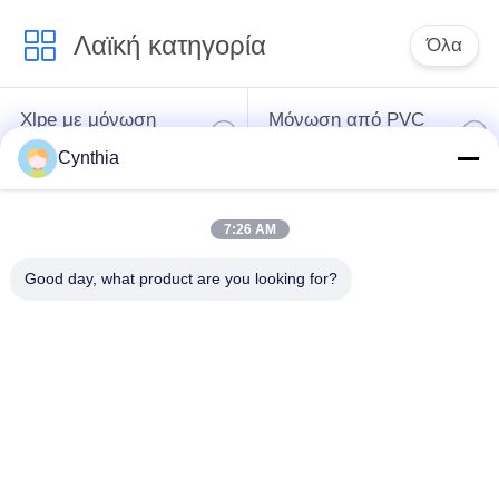
Λαϊκή κατηγορία
Όλα
Xlpe με μόνωση
Μόνωση από PVC
καλώδιο
καλωδίου
Cynthia
μεταλλικά μονωμένα
θωρακισμένο
7:26 AM
καλώδια
ηλεκτρικό καλώδιο
Good day, what product are you looking for?
Multicore καλώδιο
ενιαίο καλώδιο
ελέγχου
πυρήνων
χαμηλός καπνός
Προστατευμένο
μηδενικά καλώδιο
καλώδιο οργάνων
αλόγονου