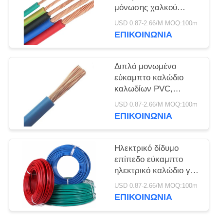
ΠΟΛΙΤΙΚΉ
μόνωσης χαλκού
ΑΠΟΡΡΉΤΟΥ
ηλεκτρικών καλωδίων
USD 0.87-2.66/M MOQ:100m
καθαρό με την οθόνη
ΕΠΙΚΟΙΝΩΝΙΑ
RVVP
Διπλό μονωμένο
εύκαμπτο καλώδιο
καλωδίων PVC,
ενιαίος πυρήνας
USD 0.87-2.66/M MOQ:100m
καλωδίων δύναμης
ΕΠΙΚΟΙΝΩΝΙΑ
ηλεκτρικός
Ηλεκτρικό δίδυμο
επίπεδο εύκαμπτο
ηλεκτρικό καλώδιο για
τη στατική υπαίθρια
USD 0.87-2.66/M MOQ:100m
εφαρμογή
ΕΠΙΚΟΙΝΩΝΙΑ