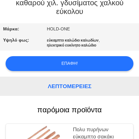
καθαρού χιλ. γδυσίματος χαλκού
ΠΟΙΟΤΙΚΌΣ
εύκολου
ΈΛΕΓΧΟΣ
Μάρκα:
HOLD-ONE
ΜΑΣ
Υψηλό φως:
,
εύκαμπτο καλώδιο καλωδίων
ηλεκτρικό ευκίνητο καλώδιο
ΕΛΆΤΕ
ΣΕ
ΕΠΑΦΉ!
ΕΠΑΦΉ
ΜΕ
ΛΕΠΤΟΜΈΡΕΙΕΣ
ΕΙΔΉΣΕΙΣ
παρόμοια προϊόντα
SITEMAP
Πολυ πυρήνων
εύκαμπτο σακάκι