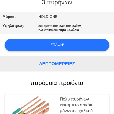
3 πυρήνων
ΠΟΙΟΤΙΚΌΣ
ΈΛΕΓΧΟΣ
Μάρκα:
HOLD-ONE
Υψηλό φως:
,
εύκαμπτο καλώδιο καλωδίων
ηλεκτρικό ευκίνητο καλώδιο
ΜΑΣ
ΕΛΆΤΕ
ΕΠΑΦΉ!
ΣΕ
ΕΠΑΦΉ
ΛΕΠΤΟΜΈΡΕΙΕΣ
ΜΕ
παρόμοια προϊόντα
ΕΙΔΉΣΕΙΣ
SITEMAP
Πολυ πυρήνων
εύκαμπτο σακάκι
μόνωσης χαλκού