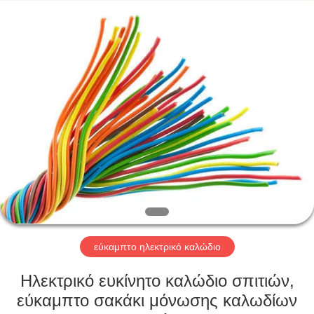
Qingdao
Yilan
Cable
Co.,
Ltd..
All
Rights
Reserved.
ΣΠΊΤΙ
ΠΡΟΪΌΝΤΑ
ΒΊΝΤΕΟ
ΠΕΡΊΠΟΥ
ΕΜΕΊΣ
εύκαμπτο ηλεκτρικό καλώδιο
ΓΎΡΟΣ
Ηλεκτρικό ευκίνητο καλώδιο σπιτιών,
ΕΡΓΟΣΤΑΣΊΩΝ
εύκαμπτο σακάκι μόνωσης καλωδίων