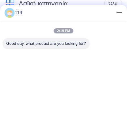
Λαϊκή κατηγορία
Όλα
114
Xlpe με μόνωση
Μόνωση από PVC
καλώδιο
καλωδίου
2:19 PM
Good day, what product are you looking for?
μεταλλικά μονωμένα
θωρακισμένο
καλώδια
ηλεκτρικό καλώδιο
Multicore καλώδιο
ενιαίο καλώδιο
ελέγχου
πυρήνων
χαμηλός καπνός
Προστατευμένο
μηδενικά καλώδιο
καλώδιο οργάνων
αλόγονου