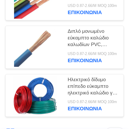
ΠΟΛΙΤΙΚΉ
ηλεκτρικών καλωδίων
USD 0.87-2.66/M MOQ:100m
ΑΠΟΡΡΉΤΟΥ
καθαρό με την οθόνη
ΕΠΙΚΟΙΝΩΝΙΑ
RVVP
Διπλό μονωμένο
εύκαμπτο καλώδιο
καλωδίων PVC,
ενιαίος πυρήνας
USD 0.87-2.66/M MOQ:100m
καλωδίων δύναμης
ΕΠΙΚΟΙΝΩΝΙΑ
ηλεκτρικός
Ηλεκτρικό δίδυμο
επίπεδο εύκαμπτο
ηλεκτρικό καλώδιο για
τη στατική υπαίθρια
USD 0.87-2.66/M MOQ:100m
εφαρμογή
ΕΠΙΚΟΙΝΩΝΙΑ